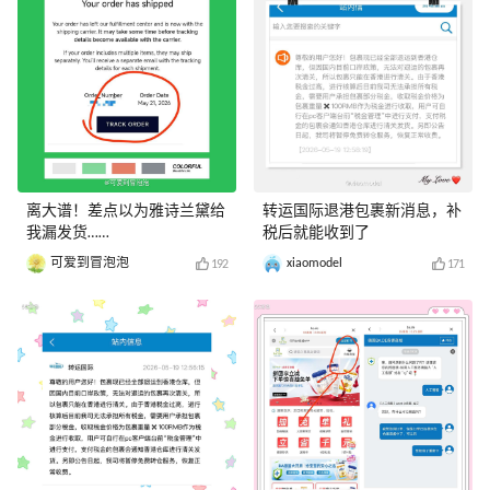
离大谱！差点以为雅诗兰黛给
转运国际退港包裹新消息，补
我漏发货……
税后就能收到了
可爱到冒泡泡
xiaomodel
192
171