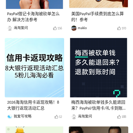
PayPal借记卡海淘被砍单怎么
美国PayPal手续费到底怎么算
办 解决方法参考
的！参考
海淘爱问
makio
156
193
2026海淘信用卡返现攻略！8
梅西海淘被砍单钱多久能退回
大银行返现活动汇总
来？PayPal/信用卡/礼卡到账
时间
我爱写攻略
海淘爱问
12
188