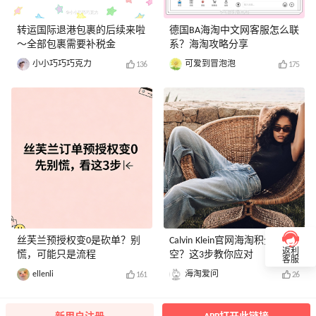
转运国际退港包裹的后续来啦
德国BA海淘中文网客服怎么联
～全部包裹需要补税金
系？海淘攻略分享
小小巧巧巧克力
可爱到冒泡泡
136
175
丝芙兰预授权变0是砍单？别
Calvin Klein官网海淘积分被清
返利
慌，可能只是流程
空？这3步教你应对
客服
ellenli
海淘爱问
161
26