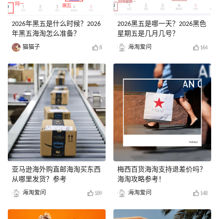
2026年黑五是什么时候？2026
2026黑五是哪一天？2026黑色
年黑五海淘怎么准备？
星期五是几月几号？
猫猫子
海淘爱问
8
164
亚马逊海外购直邮海淘买东西
梅西百货海淘支持退差价吗？
从哪里发货？参考
海淘攻略参考！
海淘爱问
海淘爱问
189
148