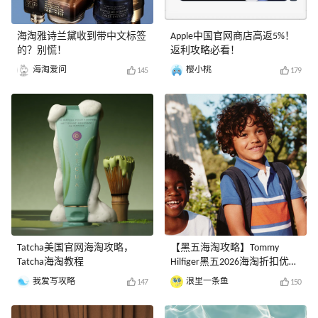
海淘雅诗兰黛收到带中文标签
Apple中国官网商店高返5%！
的？别慌！
返利攻略必看！
海淘爱问
樱小桃
145
179
Tatcha美国官网海淘攻略，
【黑五海淘攻略】Tommy
Tatcha海淘教程
Hilfiger黑五2026海淘折扣优惠
预测！
我爱写攻略
浪里一条鱼
147
150