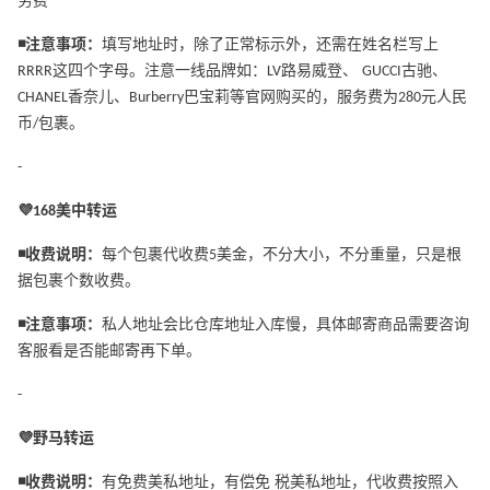
务费
◾️注意事项：
填写地址时，除了正常标示外，还需在姓名栏写上
RRRR这四个字母。注意一线品牌如：LV路易威登、 GUCCI古驰、
CHANEL香奈儿、Burberry巴宝莉等官网购买的，服务费为280元人民
币/包裹。
-
💜168美中转运
◾️收费说明：
每个包裹代收费5美金，不分大小，不分重量，只是根
据包裹个数收费。
◾️注意事项：
私人地址会比仓库地址入库慢，具体邮寄商品需要咨询
客服看是否能邮寄再下单。
-
💜野马转运
◾️收费说明：
有免费美私地址，有偿免 税美私地址，代收费按照入