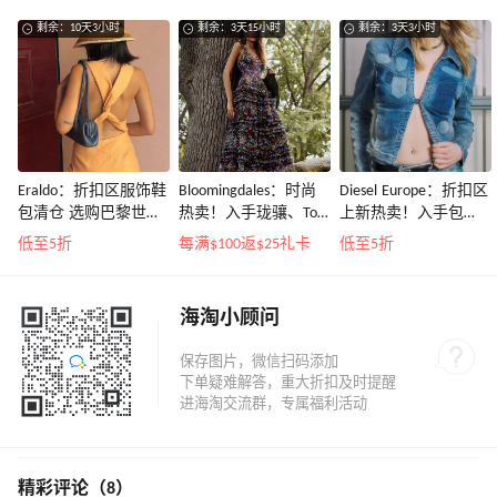
剩余：10天3小时
剩余：3天15小时
剩余：3天3小时
Eraldo：折扣区服饰鞋
Bloomingdales：时尚
Diesel Europe：折扣区
包清仓 选购巴黎世
热卖！入手珑骧、Tory
上新热卖！入手包
家、Toteme、西太后
Burch、拉夫劳伦等
袋、服饰、鞋履等
低至5折
每满$100返$25礼卡
低至5折
等
海淘小顾问
精彩评论（8）