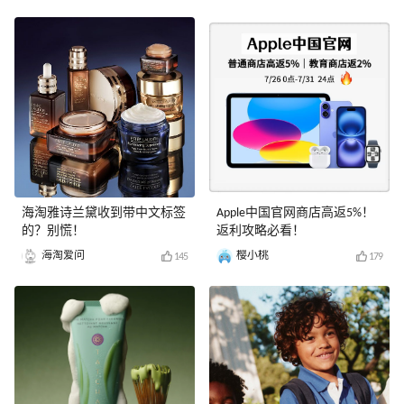
海淘雅诗兰黛收到带中文标签
Apple中国官网商店高返5%！
的？别慌！
返利攻略必看！
海淘爱问
樱小桃
145
179