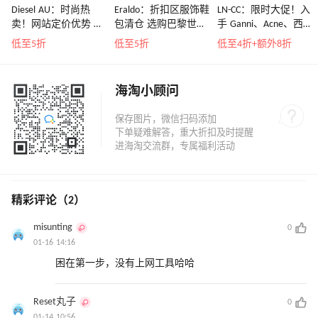
Diesel AU：时尚热
Eraldo：折扣区服饰鞋
LN-CC：限时大促！入
卖！网站定价优势 入
包清仓 选购巴黎世
手 Ganni、Acne、西太
手包袋、服饰等
家、Toteme、西太后
后等
低至5折
低至5折
低至4折+额外8折
等
海淘小顾问
精彩评论（2）
misunting
0
01-16 14:16
困在第一步，没有上网工具哈哈
Reset丸子
0
01-14 10:56