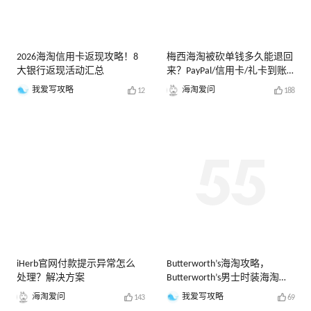
2026海淘信用卡返现攻略！8
梅西海淘被砍单钱多久能退回
大银行返现活动汇总
来？PayPal/信用卡/礼卡到账
时间
我爱写攻略
海淘爱问
12
188
iHerb官网付款提示异常怎么
Butterworth’s海淘攻略，
处理？解决方案
Butterworth’s男士时装海淘教
程
海淘爱问
我爱写攻略
143
69