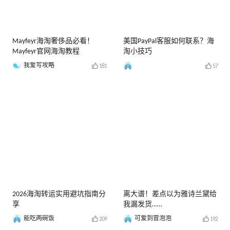
Mayfeyr海淘奢侈品必看！
美国PayPal客服如何联系？海
Mayfeyr官网海淘教程
淘小技巧
我爱写攻略
181
57
2026海淘转运实用避坑指南分
离大谱！差点以为雅诗兰黛给
享
我漏发货……
能吃两碗饭
可爱到冒泡泡
209
192