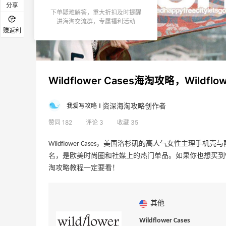
分享
下单疑难解答，重大折扣及时提醒
进海淘交流群，专属福利活动
赚返利
Wildflower Cases海淘攻略，Wild
资深海淘攻略创作者
我爱写攻略
Innisfree悦诗风吟海淘攻略教程，韩国海
赞同 182
评论 3
收藏 35
淘必看
Wildflower Cases，美国洛杉矶的高人气女性主理手
2
2
9天前
名，是欧美时尚圈和社媒上的热门单品。如果你也想买到Wildflowe
淘攻略教程一定要看！
Tatcha美国官网海淘攻略，Tatcha海淘
教程
其他
4
2
13天前
Wildflower Cases