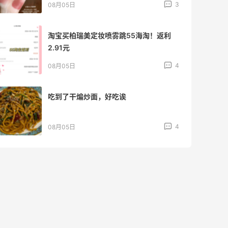
3
08月05日
淘宝买柏瑞美定妆喷雾跳55海淘！返利
2.91元
4
08月05日
吃到了干煸炒面，好吃诶
4
08月05日