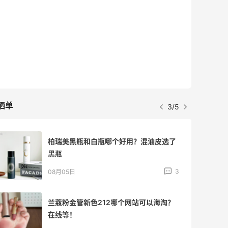
晒单
3/5
柏瑞美黑瓶和白瓶哪个好用？混油皮选了
黑瓶
3
08月05日
兰蔻粉金管新色212哪个网站可以海淘？
在线等！