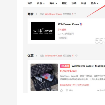
3
1
08月06日
碳水快乐｜童年回忆李先生牛肉面🍜
3
3
08月06日
户外运动防-晒｜蜜丝婷开挂摇摇乐实测
🏃
3
2
08月06日