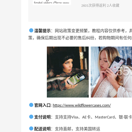
2601次获得返利 2人收藏
美国Bergdorf Goodman官网最新海淘攻
略教程
2
2
14天前
温馨提示
：网站政策变更频繁，教程内容仅供参考，
策，确保后期出现不必要的售后纠纷，若购物期间有任何
Bloomingdales布鲁明美国官网海淘攻略
教程！
3
2
20天前
官网入口
:
https://www.wildflowercases.com/
支付说明
：支持支持Visa、AE卡、MasterCard、银-
配送说明
：支持直邮，支持美国转运