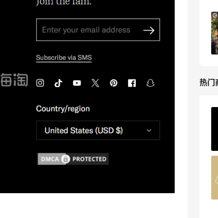
Bloomingdales：时尚热卖！入手珑骧、
3天7小时
Tory Burch、拉夫劳伦等
每满$100返$25礼卡
Bloomingdales
热门
ERGO Baby
4%返利
62人获得返利
Belly Bandit
4%返利
42人获得返利
TIMEBEAM (US)