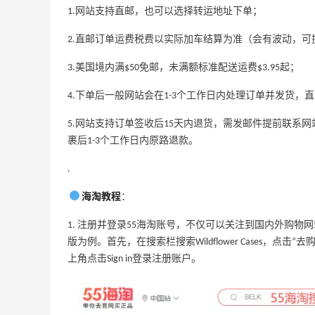
1.网站支持直邮，也可以选择转运地址下单；
最高2%返利
5134人获得返利
2.直邮订单运费税费以实际加车结算为准（会有波动，可
Matte Collection
3.美国境内满$50免邮，未满额标准配送运费$3.95起；
最高3%返利
4.下单后一般网站会在1-3个工作日内处理订单并发货，直
510人获得返利
5.网站支持订单签收后15天内退货，需发邮件提前联系网站客服：su
裹后1-3个工作日内原路退款。
.
开奖｜社区7月常规主题活动名单公布
海淘教程
：
1. 注册并登录55海淘账号，不仅可以关注到国内外购物
1
1
08月06日
版为例。首先，在搜索栏搜索Wildflower Cases，点击“去
上角点击Sign in登录注册账户。
Bobbi Brown美网2026黑五海淘活动什
么时候开始？