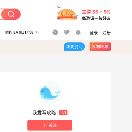
立得 $5 + 5%
每邀请一位好友
纽约 8月6日17:58
登录
注册
我要提问
发布晒单
我爱写攻略
LV1
关注