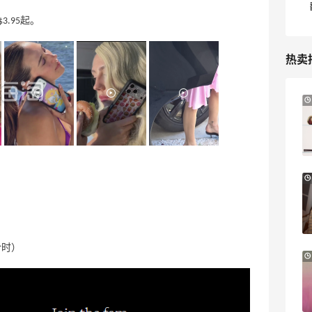
.95起。
热卖
7小时
Sandro us：限时闪促！法式美衣精选
低至2折 千鸟格连衣裙$95
Sandro us
【55专享】Base Blu：时尚上新热卖 关注
3天19小时
PRADA、LOEWE、加拿大鹅等
享9折优惠
Base Blu
令时）
iHerb ：88全球好物节！选购日常保健、
3天19小时
健身补剂、护肤洗护等
无门槛7.5折
iHerb