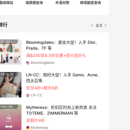
翻译网站
保质期查询
外语对照
跨境额度查询
排行
3/3
Bloomingdales：美妆大促！入手 Dior、
3天7小时
3天19
Prada、TF 等
满$200享8.5折优惠+部分送好礼
Bloomingdales
LN-CC：限时大促！入手 Ganni、Acne、
4天19小时
4天13
西太后等
低至4折+额外8折
LN-CC
Mytheresa：折扣区时尚上新热卖 关注
11天1小时
2天19
TOTEME、ZIMMERMAN 等
享额外9折
Mytheresa