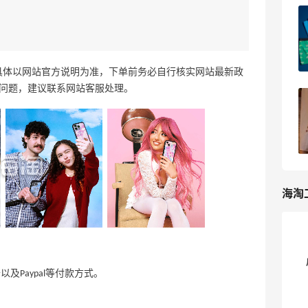
Saks Fifth Avenue美国海淘攻略，Saks
第五大道海淘教程
06-25
2
具体以网站官方说明为准，下单前务必自行核实网站最新政
问题，建议联系网站客服处理。
2026海淘信用卡返现攻略！8大银行返现
活动汇总
06-17
5
海淘
联卡以及Paypal等付款方式。