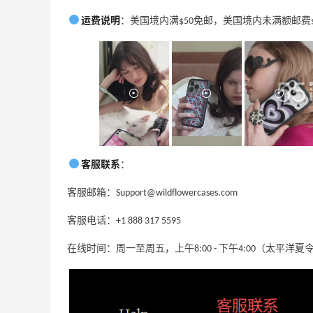
运费说明
：美国境内满$50免邮，美国境内未满额邮费$3
adidas HK：精选正价产品促销！入球
3天19小时
衣、金属银跆拳道鞋等
2件8折 叠加满HK$1800-100
adidas HK
客服联系
：
、
【55专享】Bobbi Brown 美网：美妆礼
4天13小时
客服邮箱：Support@wildflowercases.com
遇！满$150立省$50
满赠正装橘子眼霜+精华唇蜜等好礼
客服电话：+1 888 317 5595
Bobbi Brown
在线时间：周一至周五，上午8:00 - 下午4:00（太平洋夏
Diesel Europe：折扣区上新热卖！入手包
2天19小时
袋、服饰、鞋履等
低至5折
Diesel Europe