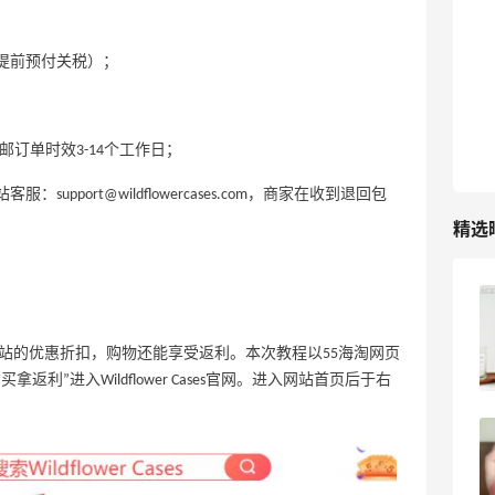
最高10%返利
282人获得返利
提前预付关税）；
RFM Denim
6%返利
邮订单时效3-14个工作日；
85人获得返利
pport@wildflowercases.com，商家在收到退回包
精选
Evelom卸妆膏--卸妆膏中的“爱马仕”
网站的优惠折扣，购物还能享受返利。本次教程以55海淘网页
4
08月05日
购买拿返利”进入Wildflower Cases官网。进入网站首页后于右
FWRD黑五2026海淘奢侈品折扣力度大
吗？