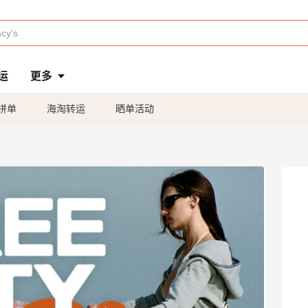
运
更多
拼单
海淘转运
晒单活动