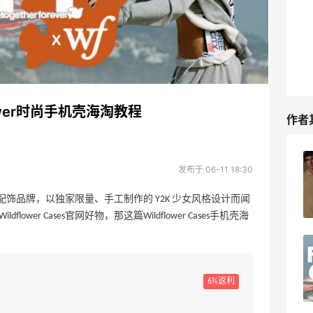
flower时尚手机壳海淘教程
作者
Selfridges英国官网海淘攻略，
发布于 06-11 18:30
Selfridges海淘教程
机壳与配饰品牌，以独家限量、手工制作的 Y2K 少女风格设计而闻
2
27天前
r Cases官网好物，那这篇Wildflower Cases手机壳海
letu乐途海淘教程，乐途俄罗斯官网海淘
攻略
6%返利
2
29天前