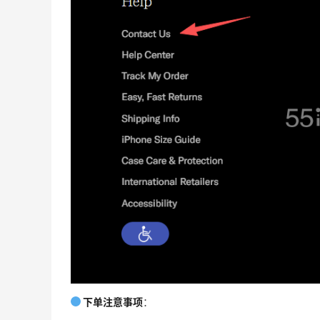
7小时
Maje US：限时闪促！入手明星同款服饰
精选低至2折
Maje US
Mac Duggal
最高2%返利
6012人成功下单
Biōkreativ
30%返利
54人获得返利
下单注意事项
：
Eileen Fisher