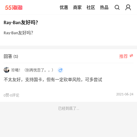
优惠
商家
社区
热品
带你去官网买正品
Ray-Ban友好吗？
Ray-Ban友好吗？
回答 (1)
推荐
珍曦！（别再恍忽了。，）
不太友好，支持国卡，但有一定砍单风险，可多尝试
2021-06-24
0赞·0评论
已经到底了...