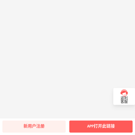
返利
客服
新用户注册
APP打开此链接