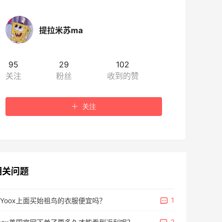
提拉米苏ma
95
29
102
关注
粉丝
收到的赞
关注
相关问题
1
Yoox上面买始祖鸟的衣服便宜吗？
2