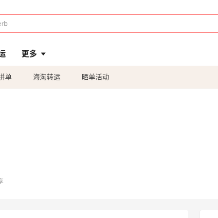
运
更多
拼单
海淘转运
晒单活动
享