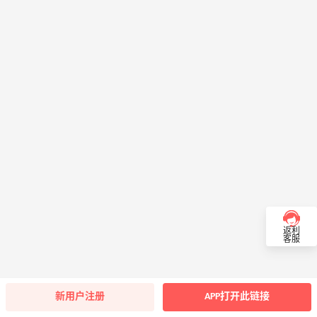
返利
客服
新用户注册
APP打开此链接