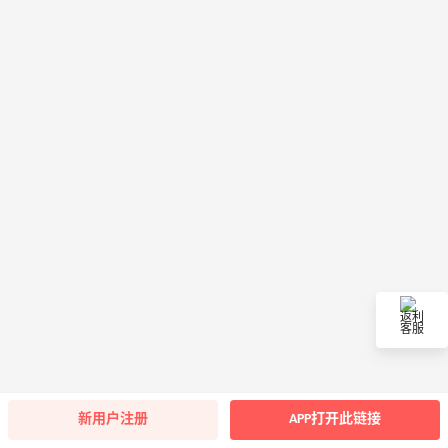
返利
客服
新用户注册
APP打开此链接