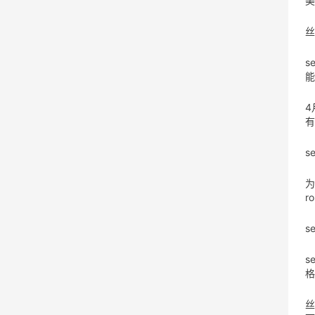
美
丝
s
能
4
有
s
为
r
s
s
格
丝