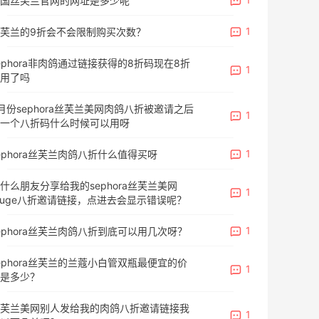
国丝芙兰官网的网址是多少呢
1
芙兰的9折会不会限制购买次数？
ephora非肉鸽通过链接获得的8折码现在8折
1
用了吗
月份sephora丝芙兰美网肉鸽八折被邀请之后
1
一个八折码什么时候可以用呀
1
ephora丝芙兰肉鸽八折什么值得买呀
什么朋友分享给我的sephora丝芙兰美网
1
ouge八折邀请链接，点进去会显示错误呢？
1
ephora丝芙兰肉鸽八折到底可以用几次呀？
ephora丝芙兰的兰蔻小白管双瓶最便宜的价
1
是多少？
芙兰美网别人发给我的肉鸽八折邀请链接我
1