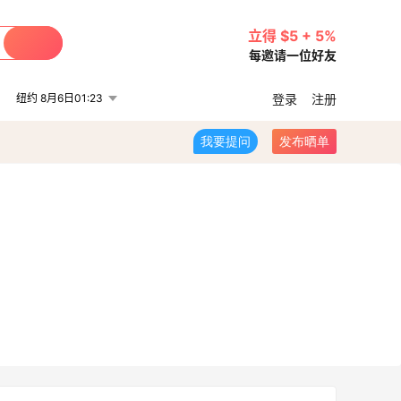
立得 $5 + 5%
每邀请一位好友
纽约 8月6日01:23
登录
注册
我要提问
发布晒单