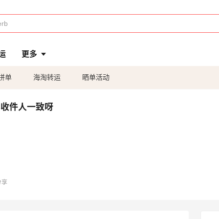
运
更多
拼单
海淘转运
晒单活动
和收件人一致呀
分享