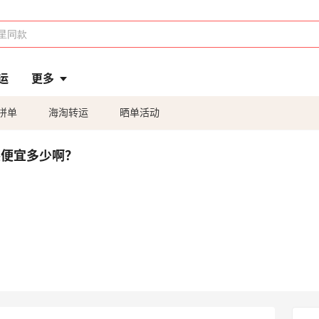
运
更多
拼单
海淘转运
晒单活动
正装便宜多少啊？