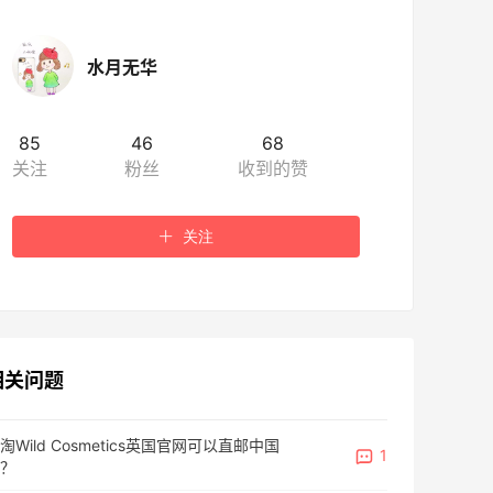
水月无华
85
46
68
关注
粉丝
收到的赞
关注
相关问题
淘Wild Cosmetics英国官网可以直邮中国
1
？