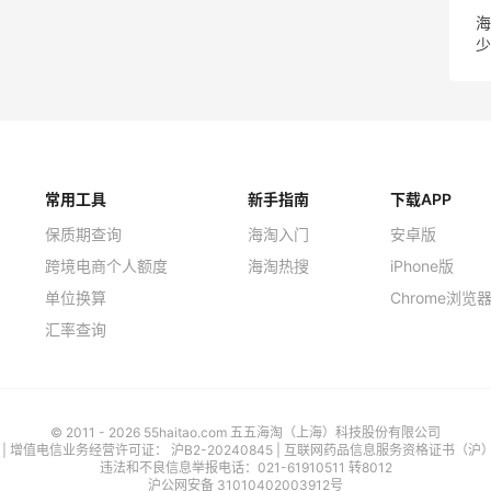
海
少
常用工具
新手指南
下载APP
保质期查询
海淘入门
安卓版
跨境电商个人额度
海淘热搜
iPhone版
单位换算
Chrome浏览
汇率查询
© 2011 - 2026 55haitao.com 五五海淘（上海）科技股份有限公司
号
| 增值电信业务经营许可证：
沪B2-20240845
|
互联网药品信息服务资格证书（沪）-经
违法和不良信息举报电话：021-61910511 转8012
沪公网安备 31010402003912号