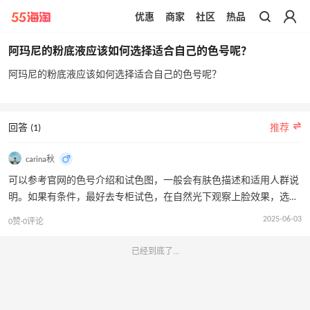
优惠
商家
社区
热品
带你去官网买正品
阿玛尼的粉底液应该如何选择适合自己的色号呢？
阿玛尼的粉底液应该如何选择适合自己的色号呢？
回答 (1)
推荐
carina秋
可以参考官网的色号介绍和试色图，一般会有肤色描述和适用人群说
明。如果有条件，最好去专柜试色，在自然光下观察上脸效果，选择
与自己颈部肤色相近，且看起来自然融合的色号。也可以根据自己的
2025-06-03
0赞·0评论
肤色类型来选，如黄皮适合黄调的色号，白皮可选较白的色号，黑皮
则选择相对深一些的色号。以阿玛尼大师蓝标粉底液为例，2 号色是
已经到底了...
黄二白，适合自然妆感；3 号色是黄一白，适合想要提亮妆效的人