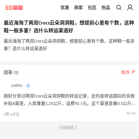
优惠
商家
社区
热品
带你去官网买正品
最近海淘了两双Crocs云朵洞洞鞋，想提前心里有个数，这种
鞋一般多重？选什么转运渠道好
最近海淘了两双Crocs云朵洞洞鞋，想提前心里有个数，这种鞋一般多
重？选什么转运渠道好
回答 (1)
推荐
joykitty
刚好分享过两双Crocs云朵洞洞鞋的转运记录，走的是转运国际的关税
补贴A渠道，入库重量1.25公斤，运费92.1元。这个渠道首重0.5公斤
45元，续重每0.1公斤8元，算下来比较划算。
02-14
0赞·0评论
已经到底了...