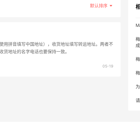
默认排序
M
梅
使用拼音填写中国地址），收货地址填写转运地址。两者不
成
收货地址的名字电话也要保持一致。
梅
05-19
梅
为
请