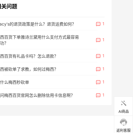
相关问题
1
acy's的退货政策是什么？退货运费如何？
西百货下单雅诗兰黛用什么支付方式最容易
1
功？
1
西百货有礼品卡吗？怎么退款？
1
西被砍单了求教，如何过梅西？
1
什么梅西秒砍单
1
问梅西百货官网怎么删除信用卡信息啊？
AI商品
返利客服