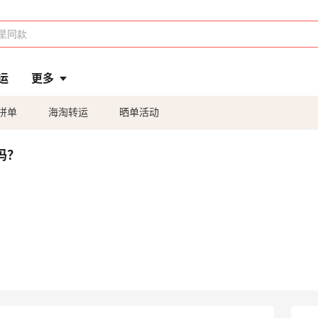
运
更多
拼单
海淘转运
晒单活动
吗？