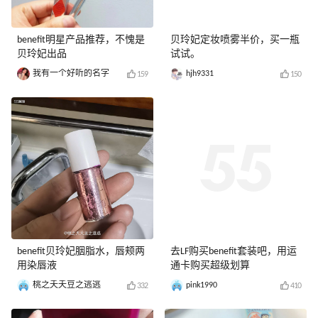
benefit明星产品推荐，不愧是
贝玲妃定妆喷雾半价，买一瓶
贝玲妃出品
试试。
我有一个好听的名字
hjh9331
159
150
benefit贝玲妃胭脂水，唇颊两
去LF购买benefit套装吧，用运
用染唇液
通卡购买超级划算
桃之夭夭豆之逃逃
pink1990
332
410