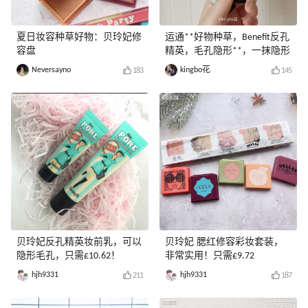
夏日妆容种草好物：贝玲妃修
运通**好物种草，Benefit反孔
容盘
精英，毛孔隐形**，一抹隐形
Neversayno
kingbo花
183
145
贝玲妃反孔精英妆前乳，可以
贝玲妃 腮红修容彩妆套装，
隐形毛孔，只需£10.62！
非常实用！只需£9.72
hjh9331
hjh9331
211
187