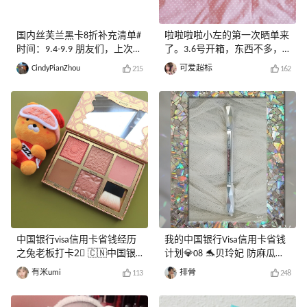
国内丝芙兰黑卡8折补充清单#
啦啦啦啦小左的第一次晒单来
时间：9.4-9.9 朋友们，上次忘
了。3.6号开箱，东西不多，
记俩好物呀！！！ 🌟3CE口红
但各各都是心头所爱。MAC虽
CindyPianZhou
可爱超标
215
162
套盒 💰150，只要30一支的
然不是第一次下单了，但是这
3CE不香嘛！这一套是南瓜色
次活动还是不错的，全场75-
系的，如果有集美感兴趣，我
25，大概65折，还额外赠送一
这两天可以给大家出个试色
直麻辣鸡丝口红，很给力有没
鸭！！！自从我3年前买了
有，所以新来的小伙伴多多关
MAC的迷你口红套装（chili,
注55的活动呀，跟55有肉
ruby woo和twig），我就体会
吃！！！ 剩下的纪梵希和贝
到了口红套盒的无穷魅
玲妃面部彩妆盘购于丝芙兰～
力！！！特别是我买它的时候
纪梵希n37必须要入手呀，红
chili和ruby woo还不算🔥，然
丝绒外科真的是太美了，整体
后之后看着自己手上的口红越
颜色是梅调的酒红色，绝对可
来越火，就有种老母亲的欣慰
以称得上无可替代的口红。贝
中国银行visa信用卡省钱经历
我的中国银行Visa信用卡省钱
感哈哈哈～ 啰嗦远了！反正
玲妃的腮红盘绝对是另一个宝
之兔老板打卡2⃣️ 🇨🇳中国银
计划💎08 🐬贝玲妃 防麻瓜眉
就是3CE的这个套盒，可以
藏了，国内单颗都要290了，
行visa信用卡💳目前福利多
笔🐬 ✨包装：属于眉笔界颜值
入！ 🌟benefit反恐精英 💰
趁着75折感觉不要钱🤭🤭🤭
有米umi
排骨
113
248
多，没办的也赶紧办起来，兔
超高款，长得有点像小女的法
90+，特别适合毛孔粗大星
老板先给大家种一波草🍀 🐰
棒的感觉，有点可爱🍬笔芯是
人！👃黑头多的小集美记得试