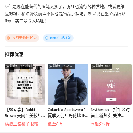
✨但是现在能替代的眉笔太多了，腮红也流行各种质地。或者更细
腻的粉，猪油膏妆前差不多也是雷品那挂吧，所以现在整个品牌都
flop，实在是令人唏嘘！
我的美妆回忆录
Benefit贝玲妃
推荐优惠
剩余：3天12小时
剩余：5天6小时
剩余：10天
【55专享】Bobbi
Columbia Sportswear：
Mytheresa：折扣区时
Brown 美网：美妆礼
夏季大促！哥伦比亚
尚上新热卖 关注
遇！满$150立省$50
运动热卖
TOTEME、
满赠正装橘子眼霜+精华唇蜜等好礼
低至6折
享额外9折
ZIMMERMAN 等