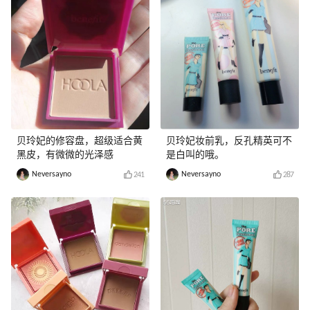
贝玲妃的修容盘，超级适合黄
贝玲妃妆前乳，反孔精英可不
黑皮，有微微的光泽感
是白叫的哦。
Neversayno
Neversayno
241
287