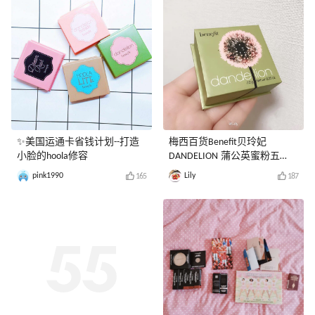
✨美国运通卡省钱计划--打造
梅西百货Benefit贝玲妃
小脸的hoola修容
DANDELION 蒲公英蜜粉五
折，速收
pink1990
Lily
165
187