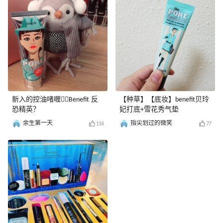
种草单品：benefit腮红修容盘
可以旋转出的，不需要手削，
一下呀！！！还有
✔️ 🐰种草理由：当时在美国
很方便。同时自带眉刷，可以
丝芙兰看到，就想立刻马上拥
梳理眉毛让眉色更加自然。 ✨
有ta！给我买ta！在接触彩妆
色号：我买的4号自然色，因
不多的年代，我最喜欢的就是
为我的发色虽然不是很黑但是
benefit，这份喜欢就一直被保
也算比较深，所以4号色比较
留了下来，里面有些颜色真的
适合我。但是我觉得这个有点
用了快要10年了，还用不腻
偏棕，仔细看会有一点违和
的。✔️ 🐰使用感受：里面包
感。所以准备用完了入手他们
含五块贝玲妃家的当家顶流
家的新色号4.5。希望不会踩
新入的控油啫喱👉🏻Benefit 反
【种草】【底妆】benefit贝玲
哦！让我一块块给你们介绍
雷。 ✨质地:五角形鼻头，尖
恐精英？
妃打底+雪花秀气垫
吧。 galifornia 加州阳光蜜
头宽头并用，尖头更容易勾勒
粉：这个颜色有点粉橘色，比
眉型，宽头可用于多角度填充
余生第一天
指尖划过的微笑
114
77
较适合白皮的姑娘，或者去度
眉毛。填充染色的同时又能画
假用，因为就是特别元气的那
出一种根根分明的效果。 质
种颜色。 gold rus
地软硬适中，非常顺滑，画眉
时还没出现折断的现象。这款
真的是我用过的