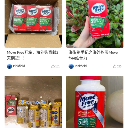
Move Free开箱，海外购直邮2
海淘剁手记之海外购买Move
天到货！！
free维骨力
Pinkfield
Pinkfield
151
136