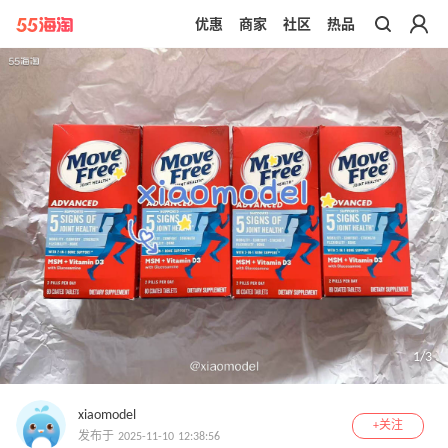
优惠
商家
社区
热品
带你去官网买正品
1
/
3
xiaomodel
+关注
发布于 2025-11-10 12:38:56