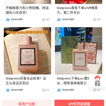
开箱维骨力和小熊软糖，转运
Walgreens海淘下单schiff维骨
国际13天收货！
力，第二件半价
xiaomodel
xiaomodel
163
158
Walgreens买香水必砍单？反
Walgreens下单gucci繁花香
返利
正从来没买到过
水，顺带凑单维骨力
客服
xiaomodel
xiaomodel
151
142
新用户注册
APP打开此链接