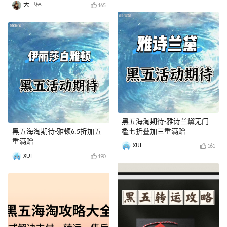
大卫林
165
黑五海淘期待-雅诗兰黛无门
黑五海淘期待-雅顿6.5折加五
槛七折叠加三重满赠
重满赠
XUI
161
XUI
190