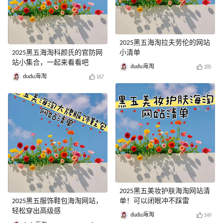
2025黑五海淘拉夫劳伦的网站
2025黑五海淘科颜氏的官防网
小清单
站小集合，一起来看看吧
dudu海淘
185
dudu海淘
167
2025黑五美妆护肤海淘网站清
2025黑五服饰鞋包海淘网站，
单！可以闭眼冲不踩雷
轻松穿出高级感
dudu海淘
149