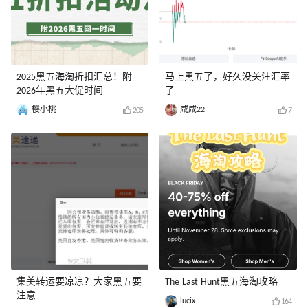
2025黑五海淘折扣汇总！附
马上黑五了，好久没关注汇率
2026年黑五大促时间
了
樱小桃
咸咸22
205
7
集美转运要凉凉？大家黑五要
The Last Hunt黑五海淘攻略
注意
lucix
164