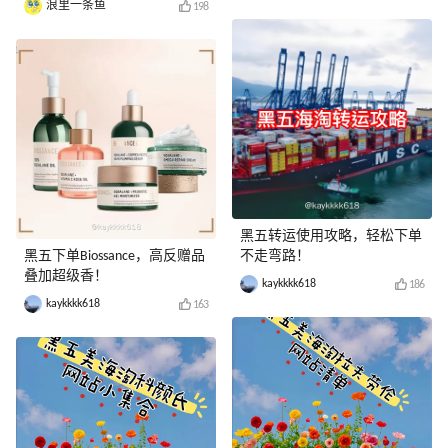
浪里一条鱼
198
黑五转运使用攻略，轻松下单
黑五下单Biossance，高反赠品
不走弯路！
叠加超级香！
kaykkkk618
186
kaykkkk618
163