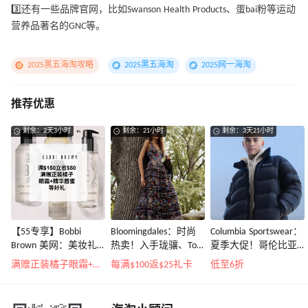
3️⃣还有一些品牌官网，比如Swanson Health Products、蛋bai粉等运动
营养品著名的GNC等。
2025黑五海淘攻略
2025黑五海淘
2025网一海淘
推荐优惠
剩余：2天3小时
剩余：21小时
剩余：3天21小时
【55专享】Bobbi
Bloomingdales：时尚
Columbia Sportswear：
Brown 美网：美妆礼
热卖！入手珑骧、Tory
夏季大促！哥伦比亚
遇！满$150立省$50
Burch、拉夫劳伦等
运动热卖
满赠正装橘子眼霜+精华唇蜜等好礼
每满$100返$25礼卡
低至6折