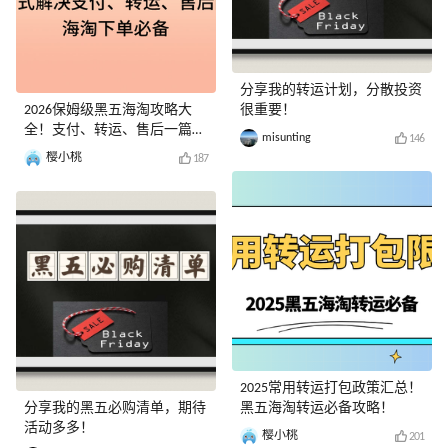
分享我的转运计划，分散投资
2026保姆级黑五海淘攻略大
很重要！
全！支付、转运、售后一篇就
misunting
146
够！
樱小桃
187
2025常用转运打包政策汇总！
分享我的黑五必购清单，期待
黑五海淘转运必备攻略！
活动多多！
樱小桃
201