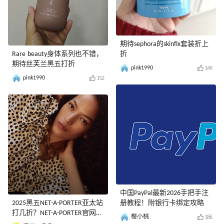
期待sephora的skinfix套装折上
Rare beauty身体系列也不错，
折
期待丝芙兰黑五打折
pink1990
149
pink1990
152
中国PayPal最新2026手把手注
2025黑五NET-A-PORTER亚太站
册教程！附银行卡绑定攻略
打几折？NET-A-PORTER官网黑
樱小桃
186
五海淘攻略