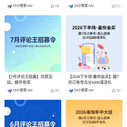
55小管家-UU
55小管家-UU
148
215
【7月评论王招募】优质互
【2026下半场·暑你会买】跟7
动，额外有奖
月订单号瓜分$200清凉礼
55小管家-UU
55小管家-UU
365
310