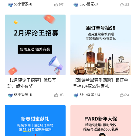
放......
55小管家-JJ
55小管家-JJ
397
163
【2月评论王招募】优质互
【雅诗兰黛春季满赠】跟订单
动，额外有奖
号抽$8+享55独家礼
55小管家-JJ
55小管家-UU
388
664