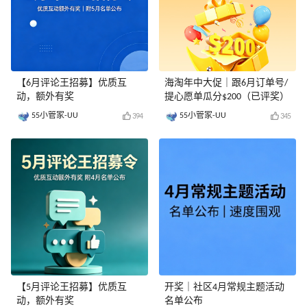
【6月评论王招募】优质互
海淘年中大促｜跟6月订单号/
动，额外有奖
提心愿单瓜分$200（已评奖）
55小管家-UU
55小管家-UU
394
345
【5月评论王招募】优质互
开奖｜社区4月常规主题活动
动，额外有奖
名单公布