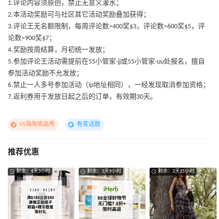
1.评论内容须原创，禁止无意义灌水；
2.本活动奖励可与社区其它活动奖励叠加获得；
3.评论王无名额限制，每周评论数>400奖$3，评论数>600奖$5，评
论数>900奖$7；
4.奖励按周结算，月初统一发放；
5.参加评论王活动需提前在55小管家-jj或55小管家-uu处报名，擅自
参加活动奖励不允发放；
6.禁止一人多号参加活动（ip地址相同），一经发现取消参加资格；
7.返利券用于发放日起之后的订单，有效期30天。
55海淘奖品秀
有奖话题
推荐优惠
剩余：4天3小时
剩余：3天9小时
剩余：2天21小时