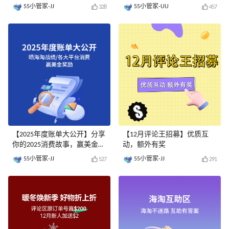
奖）
55小管家-JJ
55小管家-UU
328
457
【2025年度账单大公开】分享
【12月评论王招募】优质互
你的2025消费故事，赢美金奖
动，额外有奖
励
55小管家-JJ
55小管家-JJ
527
291