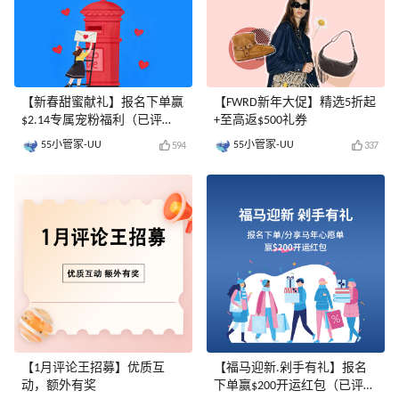
【新春甜蜜献礼】报名下单赢
【FWRD新年大促】精选5折起
$2.14专属宠粉福利（已评
+至高返$500礼券
奖）
55小管家-UU
55小管家-UU
594
337
【1月评论王招募】优质互
【福马迎新.剁手有礼】报名
动，额外有奖
下单赢$200开运红包（已评