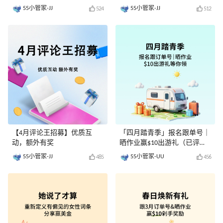
评奖）
55小管家-JJ
55小管家-JJ
524
512
【4月评论王招募】优质互
「四月踏青季」报名跟单号｜
动，额外有奖
晒作业赢$10出游礼（已评
奖）
55小管家-JJ
55小管家-UU
485
456