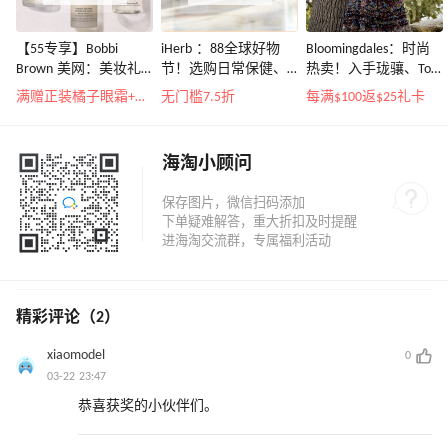
【55专享】Bobbi
iHerb ：88全球好物
Bloomingdales：时尚
Brown 美网：美妆礼
节！选购日常保健、
热卖！入手珑骧、Tory
遇！满$150立省$50
健身补剂、护肤洗护
Burch、拉夫劳伦等
满赠正装橘子眼霜+精华唇蜜等好礼
无门槛7.5折
每满$100返$25礼卡
等
海淘小顾问
精彩评论（2）
xiaomodel
0
03-22 23:47
恭喜获奖的小伙伴们。