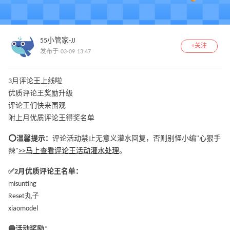
55小管家-JJ
+关注
发布于 03-09 13:47
3月评论王上线啦
优质评论王奖励升级
评论王们快来围观
附上月优质评论王得奖名单
⭕️温馨提示：
评论活动禁止无意义灌水回复，否则别怪小编"心狠手
辣"
>>马上查看评论王活动灌水处理
。
✅2月优质评论王名单：
misunting
Reset丸子
xiaomodel
🔵活动奖励：