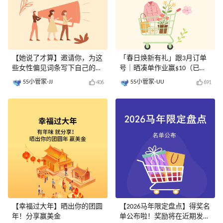
【她说了才算】邀请你，为这
「春日焕新有礼」跟3月订单
些女性偏见词条写下自己的注
号｜晒凑单作业赢$10（已评
释！
奖）
55小管家-JJ
55小管家-UU
406
691
【幸福过大年】晒出你的团圆
【2026马年限定盘点】得奖名
年！分享赢美金
单公布啦！奖励将在近期发