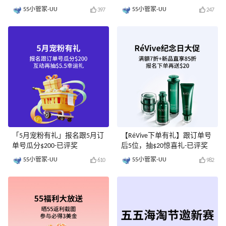
55小管家-UU
55小管家-UU
397
247
「5月宠粉有礼」报名跟5月订
【RéVive下单有礼】跟订单号
单号瓜分$200-已评奖
后5位，抽$20惊喜礼-已评奖
55小管家-UU
55小管家-UU
610
982