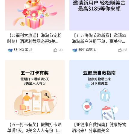
【55福利大放送】海淘节宠粉
【五五海淘节邀新赛】邀请55
时刻！晒返利截图必得3美金-
海淘新户注册下单，赢美金奖
已评奖
励-已评奖
55小管家-JJ
55小管家-JJ
530
358
【五一打卡有奖】假期打卡晒
【亚健康自救指南】健康好物
单满5天，3美金人人有份（已
晒出来！分享赢美金