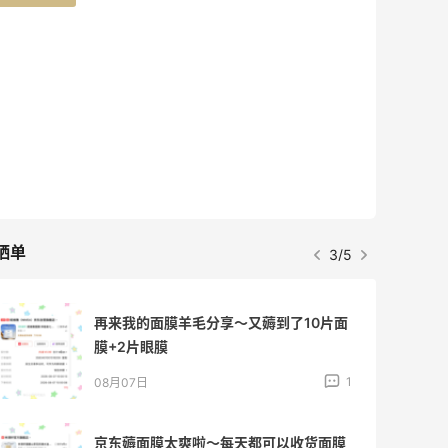
晒单
3/5
再来我的面膜羊毛分享～又薅到了10片面
膜+2片眼膜
1
08月07日
京东薅面膜太爽啦～每天都可以收货面膜