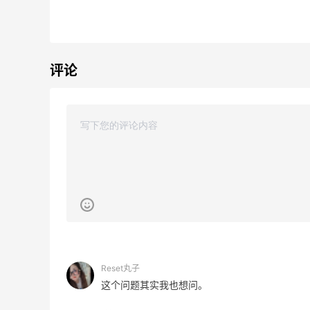
满$200享8.5折优惠+部分送好礼
Bloomingdales
Mytheresa：折扣区时尚上新热卖 关注
10天4小时
评论
TOTEME、ZIMMERMAN 等
享额外9折
Mytheresa
Mac Duggal
最高2%返利
6035人成功下单
Reset丸子
Biōkreativ
这个问题其实我也想问。
30%返利
54人获得返利