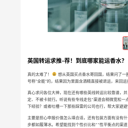
、
【55专享】Bobbi Brown 美网：美妆礼
3天16小时
英国转运求推-荐！到底哪家能运香水？
遇！满$150立省$50
满赠正装橘子眼霜+精华唇蜜等好礼
Bobbi Brown
真的太难了！
想从英国买点香水寄回国，结果问了一
号称“全能”的，结果因为里面含酒精直接被退运，来回
Columbia Sportswear：夏季大促！哥伦
5天10小时
比亚运动热卖
真心求问各位大神，现在还有哪些英线转运比较靠谱，并
低至6折
定、不被卡就行。听说有些专线走包*渠道会稍微宽松一
Columbia Sportswear
下经验？或者吐槽一下那些踩雷的公司也行，帮大家避避
主要是担心申报价值怎么填合适，还有包装方面有没有什
Bloomingdales：美妆大促！入手 Dior、
2天10小时
Prada、TF 等
步都如履薄冰。希望能找到个性价比和**性平衡点的渠