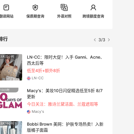
翻译网站
保质期查询
外语对照
跨境额度查询
排行
3/3
LN-CC：限时大促！入手 Ganni、Acne、
3天22小时
3天16
西太后等
低至4折+额外8折
LN-CC
Macy's：美妆10日闪促精选低至5折 8/7
13小时
5天10
更新
今日关注：雅诗兰黛洁面、兰蔻遮瑕等
Macy's
Bobbi Brown 美网：护肤专场热卖！入新
3天16小时
2天10
版橘子面霜