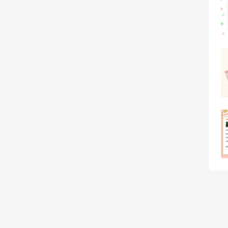
1
08月07日
羊毛薅的实在有点多～积攒的最后一篇羊
毛贴啦
1
08月07日
除了面膜，我还薅到面霜、粉底液、润肤
乳、安睡裤等等
1
08月07日