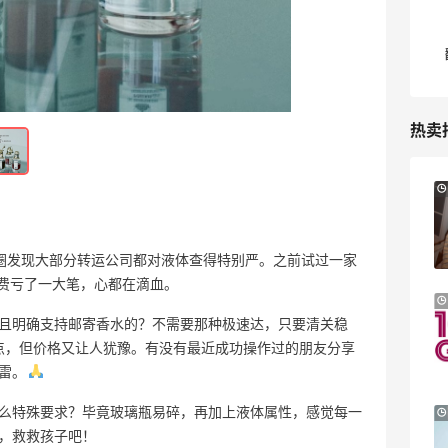
热卖
Macy's：Lancome 兰蔻美妆大促低至5折
13天13小时
满赠三重好礼
低门槛入手7件套
Macy's
圈发现大部分转运公司都对液体查得特别严。之前试过一家
运费亏了一大笔，心都在滴血。
Bloomingdales：时尚热卖！入手珑骧、
2天10小时
Tory Burch、拉夫劳伦等
且明确支持邮寄香水的？不需要那种极速达，只要清关稳
每满$100返$25礼卡
点，但价格又让人犹豫。有没有最近成功操作过的朋友分享
Bloomingdales
雷。
么特殊要求？毕竟玻璃瓶易碎，再加上液体属性，感觉每一
iHerb ：88全球好物节！选购日常保健、
2天22小时
健身补剂、护肤洗护等
道，救救孩子吧！