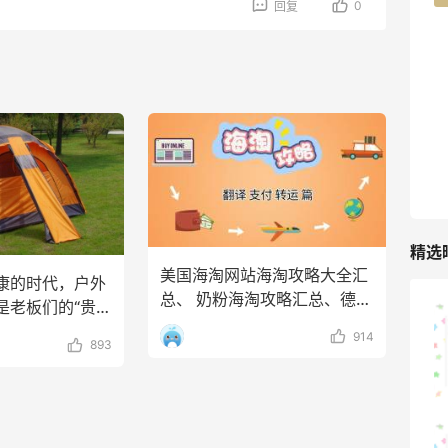
0
回复
TIMEBEAM (US)
最高10%返利
285人获得返利
RFM Denim
6%返利
86人获得返利
精选
美国海淘网站海淘攻略大全汇
康的时代，户外
总、 奶粉海淘攻略汇总、德国
是老板们的“贵族
购物网站海淘攻略汇总、品海
山缓缓火锅，锅底够味，牛肉实在
经融入我们的生
914
893
1
08月07日
可莎蜜儿的恰巴塔，味道有点怪怪的