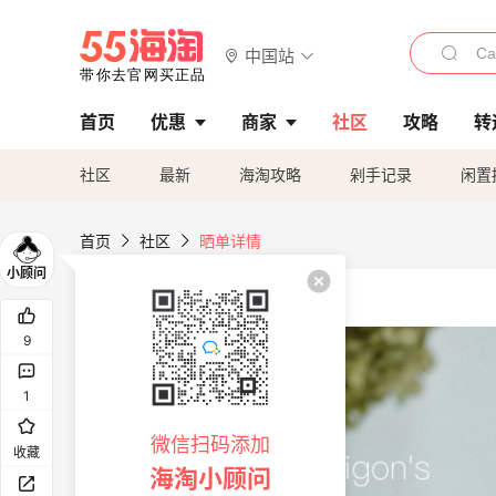
中国站
首页
优惠
商家
社区
攻略
转
社区
最新
海淘攻略
剁手记录
闲置
首页
社区
晒单详情
9
1
微信扫码添加
收藏
海淘小顾问