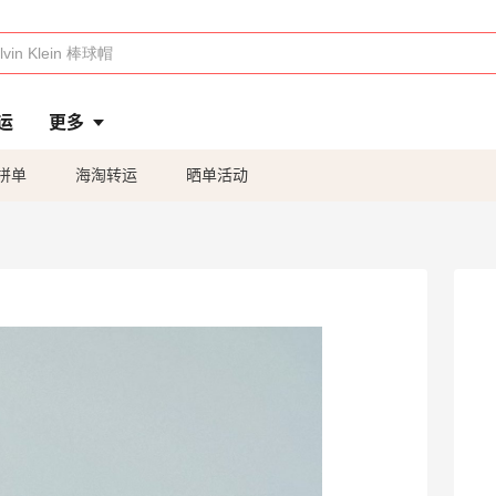
运
更多
拼单
海淘转运
晒单活动