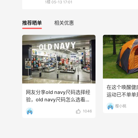
1楼
05-13 17:01
Eileen Fisher
最高2%返利
推荐晒单
相关优惠
5138人获得返利
Matte Collection
最高3%返利
510人获得返利
在这个唤醒健
网友分享old navy尺码选择经
运动已不单单
验，old navy尺码怎么选看这
亮亮的发夹再买两个！走了55有额外的返
运动”，它已
篇
樱小桃
利到账！
1046
1
1
08月07日
贴秋膘啦，今天吃冰煮羊