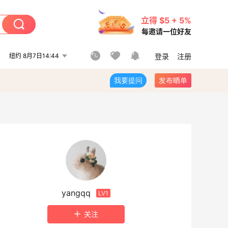
立得 $5 + 5%
每邀请一位好友
纽约 8月7日14:44
登录
注册
我要提问
发布晒单
yangqq
LV1
关注