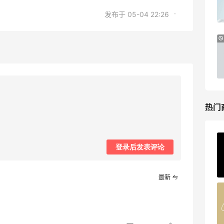
无门槛7.5折
·
发布于 05-04 22:26
iHerb
Macy's：美妆精选10日闪促 低至5折+免
9天13小时
邮
关注兰蔻、雅诗兰黛等 每日更新
Macy's
热门
ERGO Baby
登录后发表评论
4%返利
62人获得返利
最新
Belly Bandit
4%返利
42人获得返利