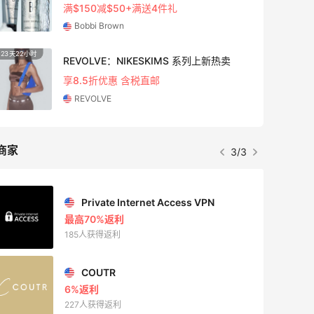
满$150减$50+满送4件礼
Bobbi Brown
23天22小时
10天4
REVOLVE：NIKESKIMS 系列上新热卖
享8.5折优惠 含税直邮
REVOLVE
商家
3/3
Private Internet Access VPN
最高70%返利
185人获得返利
COUTR
6%返利
227人获得返利