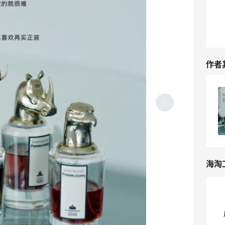
作者
英国转运求推-荐！到底哪家能运香水？
05-04
1
海淘