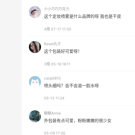
Prada、TF 等
小小巧巧巧克力
满$200享8.5折优惠+部分送好礼
这个定妆喷雾是什么品牌的呀 我也是干皮
Bloomingdales
4楼
07-17 11:35
Reset丸子
这个包装好可爱呀！
Mac Duggal
3楼
05-16 16:11
最高2%返利
6037人成功下单
caiqi0810
喷头细吗？会不会滋一脸水呀
Biōkreativ
05-13 11:24
30%返利
54人获得返利
糖糖Annie
外包装有点可爱，粉粉嫩嫩的很少女
Eileen Fisher
最高2%返利
05-09 17:30