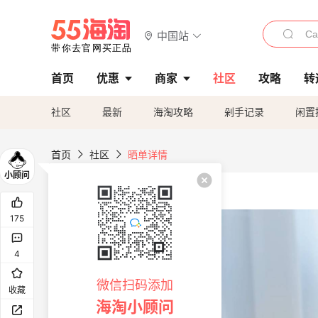
中国站
首页
优惠
商家
社区
攻略
转
社区
最新
海淘攻略
剁手记录
闲置
首页
社区
晒单详情
175
4
微信扫码添加
收藏
海淘小顾问