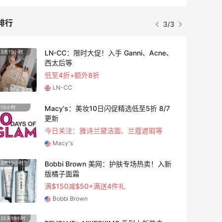
排行
3/3
LN-CC：限时大促！入手 Ganni、Acne、
3天19小时
3天13
西太后等
低至4折+额外8折
LN-CC
Macy's：美妆10日闪促精选低至5折 8/7
10小时
2天7小
更新
今日关注：雅诗兰黛洁面、兰蔻遮瑕等
Macy's
Bobbi Brown 美网：护肤专场热卖！入新
3天13小时
5天7小
版橘子面霜
满$150减$50+满送4件礼
Bobbi Brown
23天19小时
2天7小