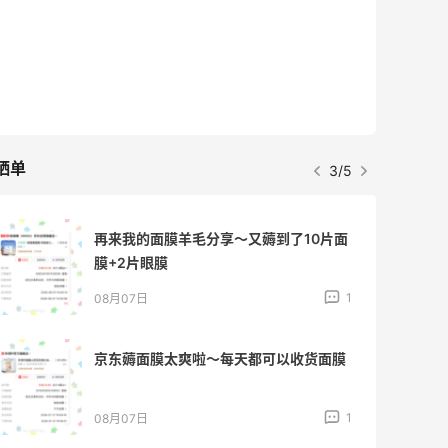
晒单
3/5
再来我的面膜羊毛分享～又薅到了10片面
膜+2片眼膜
1
08月07日
京东薅面膜太爽啦～每天都可以收货面膜
1
08月07日