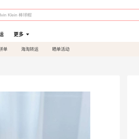
运
更多
拼单
海淘转运
晒单活动