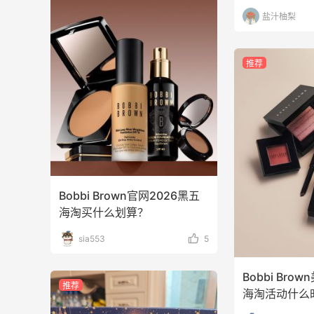
盐汁柚梨
为了这家烧烤，我必然还要再去新疆
3
1
08月07日
推荐
又去皮爷喝下午茶了，香蕉布朗尼超好吃
呀
4
1
08月07日
Bobbi Brown官网2026黑五
海淘买什么划算？
sia553
5
Bobbi Bro
推荐
海淘活动什么