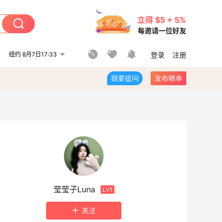
立得 $5 + 5%
每邀请一位好友
纽约 8月7日17:33
登录
注册
我要提问
发布晒单
莹莹子Luna
LV1
关注