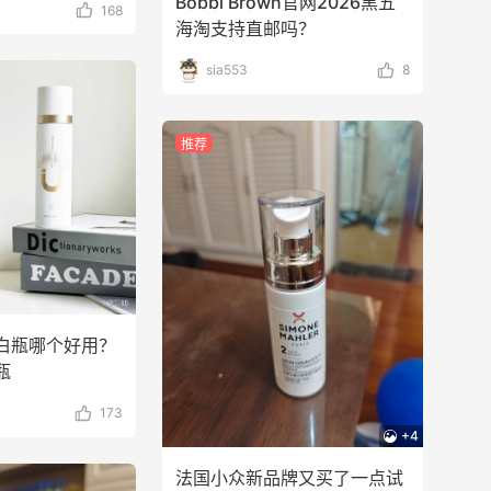
Bobbi Brown官网2026黑五
168
海淘支持直邮吗？
sia553
8
推荐
白瓶哪个好用？
瓶
173
+4
法国小众新品牌又买了一点试