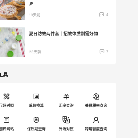
🍕
4
19天前
夏日防蚊两件套｜招蚊体质刚需好物
7
23天前
工具
尺码对照
单位换算
汇率查询
关税税率查询
翻译网站
保质期查询
外语对照
跨境额度查询