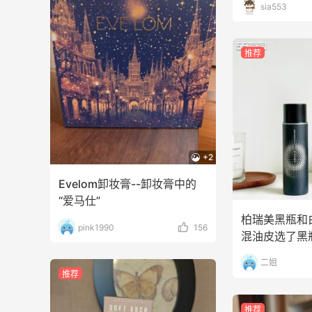
sia553
推荐
+2
Evelom卸妆膏--卸妆膏中的
“爱马仕”
柏瑞美黑瓶和
pink1990
156
混油皮选了黑
二姐
推荐
推荐