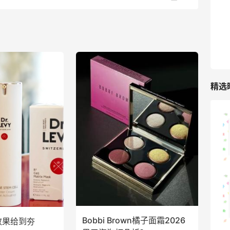
285人获得返利
RFM Denim
6%返利
86人获得返利
精选
山缓缓火锅，锅底够味，牛肉实在
1
08月07日
可莎蜜儿的恰巴塔，味道有点怪怪的
1
08月07日
Bobbi Brown橘子面霜2026
华效果给到夯