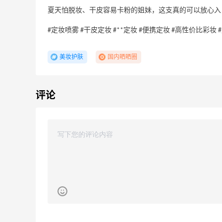
夏天怕脱妆、干皮容易卡粉的姐妹，这支真的可以放心入
#定妆喷雾 #干皮定妆 #**定妆 #便携定妆 #高性价比彩妆
、
【55专享】Bobbi Brown 美网：美妆礼
3天13小时
美妆护肤
国内晒晒圈
遇！满$150立省$50
满赠正装橘子眼霜+精华唇蜜等好礼
Bobbi Brown
评论
Bloomingdales：时尚热卖！入手珑骧、
2天7小时
Tory Burch、拉夫劳伦等
每满$100返$25礼卡
Bloomingdales
Columbia Sportswear：夏季大促！哥伦
5天7小时
比亚运动热卖
低至6折
Columbia Sportswear
Bloomingdales：美妆大促！入手 Dior、
2天7小时