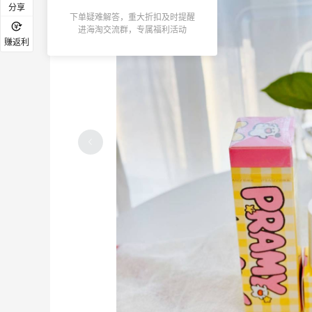
分享
下单疑难解答，重大折扣及时提醒
进海淘交流群，专属福利活动
赚返利
碳水快乐｜童年回忆李先生牛肉面🍜
4
4
1天前
户外运动防-晒｜蜜丝婷开挂摇摇乐实测
🏃
3
2
1天前
牛杂牛腩锅我很喜欢