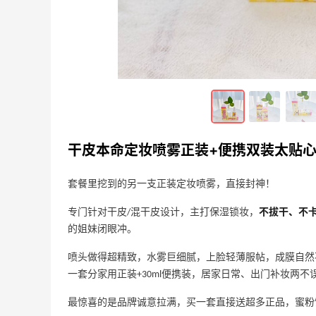
4
1
2天前
欧树多效润泽修护精华油｜回购万能油✨
3
5
4天前
干皮本命定妆喷雾正装+便携双装太贴
套餐里挖到的另一支正装定妆喷雾，直接封神！
专门针对干皮/混干皮设计，主打保湿锁妆，
不拔干、不卡
的姐妹闭眼冲。
喷头做得超精致，水雾巨细腻，上脸轻薄服帖，成膜自然
一套分家用正装+30ml便携装，居家日常、出门补妆两
最惊喜的是品牌诚意拉满，买一套直接送超多正品，蜜粉