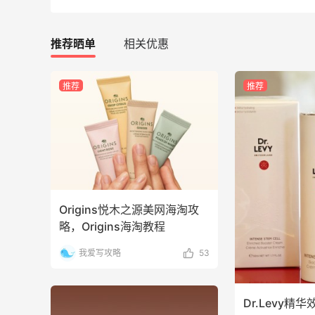
5139人获得返利
Matte Collection
推荐晒单
相关优惠
最高3%返利
510人获得返利
推荐
推荐
亮亮的发夹再买两个！走了55有额外的返
利到账！
Origins悦木之源美网海淘攻
1
1
08月07日
略，Origins海淘教程
贴秋膘啦，今天吃冰煮羊
我爱写攻略
53
2
1
08月07日
Dr.Levy精