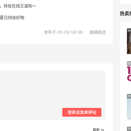
，持妆在线又温和～
热卖
 #夏日持妆好物
Mytheresa：折扣区时尚上新热卖 关注
10天1小时
·
发布于 05-09 08:38
编辑精选
TOTEME、ZIMMERMAN 等
享额外9折
Mytheresa
Macy's：Lancome 兰蔻美妆大促低至5折
13天10小时
满赠三重好礼
低门槛入手7件套
Macy's
iHerb ：88全球好物节！选购日常保健、
2天19小时
健身补剂、护肤洗护等
无门槛7.5折
登录后发表评论
iHerb
Macy's：美妆精选10日闪促 低至5折+免
9天10小时
最新