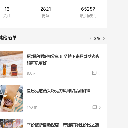
16
2821
65257
关注
粉丝
收到的赞
其他晒单
3/5
唇部护理好物分享💄 坚持下来唇部状态肉
眼可见变好
3
9天前
星巴克蘑菇头巧克力风味甜品测评🍫
5
19天前
平价披萨自助探店｜带娃解馋性价比之选