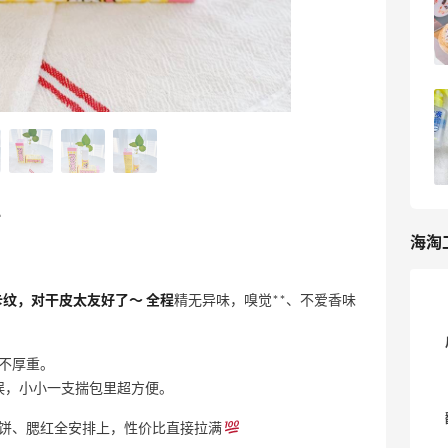
好物分享
4
6天前
今日份眼部身体组合拳
1
8天前
心
海淘
纹，对干皮太友好了～ 全程
精无异味，嗅觉**、不爱香味
不厚重。
不误，小小一支揣包里超方便。
饼、腮红全安排上，性价比直接拉满