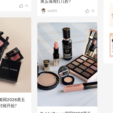
黑五海淘打几折？
71
羊毛薅的实在有点多～积攒的最后一篇羊
sia553
12
毛贴啦
1
08月07日
除了面膜，我还薅到面霜、粉底液、润肤
乳、安睡裤等等
1
08月07日
wn美网2026黑五
时候开始？