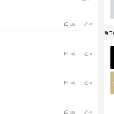
邮
关注兰蔻、雅诗兰黛等 每日更新
Macy's
0
回复
热门
ERGO Baby
0
回复
4%返利
62人获得返利
Belly Bandit
0
回复
4%返利
42人获得返利
TIMEBEAM (US)
最高10%返利
0
回复