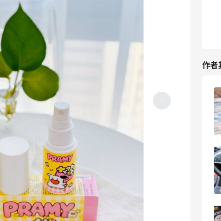
作者
童趣零食分享｜1元荷包蛋糖果
3
5天前
运动**好物｜多维复合维生素分享💊
5
6天前
近期挖到很满意的单品 健身通勤蓝牙耳机