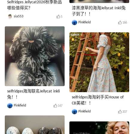
Selfridges Jellycat2026秋季新品
哪些值得买？
漆黑潦草的海淘Jellycat Inkli兔
子到了！！
sia553
5
Pinkfield
166
selfridges海淘联名Jellycat inkli
兔！！
selfridges海淘剁手买House of
CB美裙！！
Pinkfield
147
Pinkfield
207