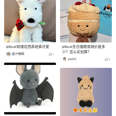
jellycat玫瑰花西高地真可爱
jellycat生日蛋糕官网价是多
少？怎么买划算？
盐汁柚梨
5
sia553
6