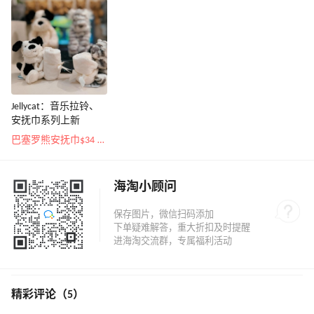
Jellycat：音乐拉铃、
安抚巾系列上新
巴塞罗熊安抚巾$34 超治愈
海淘小顾问
精彩评论（5）