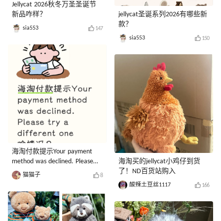
Jellycat 2026秋冬万圣圣诞节
新品咋样？
jellycat圣诞系列2026有哪些新
款？
sia553
147
sia553
150
海淘付款提示Your payment
method was declined. Please
海淘买的jellycat小鸡仔到货
try a different one啥情况？
了！ND百货站购入
猫猫子
8
酸辣土豆丝1117
166