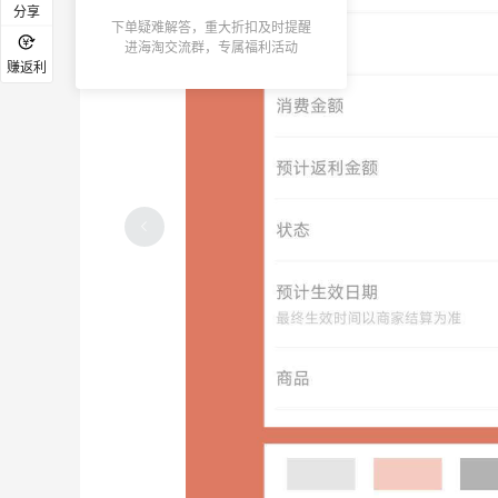
分享
下单疑难解答，重大折扣及时提醒
进海淘交流群，专属福利活动
赚返利
55是懂我们的！端午买粽子返利居然有7
块钱
06-09
1
5
淘宝天猫超市买认养一头牛2箱56元 返利
4.9元
05-15
3
7
母亲节砸金蛋喜提谢谢参与！重在参与