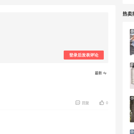
热卖
iHerb ：88全球好物节！选购日常保健、
3天11小时
健身补剂、护肤洗护等
无门槛7.5折
iHerb
登录后发表评论
Patagonia：巴塔美官夏季大促 运动服饰
24天11小时
精选低至6折
最新
明日开抢
Patagonia
预售！Harrods 2026 高端美妆圣诞日历
23天18小时
0
回复
礼盒
HK$2500（约2158.25元）
Harrods APAC
Macy's：Lancome 兰蔻夏季满赠三重好
14天2小时