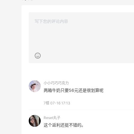
Bloomingdales：美妆大促！入手 Dior、
2天23小时
Prada、TF 等
满$200享8.5折优惠+部分送好礼
Bloomingdales
【55专享】Base Blu：时尚上新热卖 关注
3天11小时
PRADA、LOEWE、加拿大鹅等
享9折优惠
小小巧巧巧克力
Base Blu
两箱牛奶只要56元还是很划算呢
LN-CC：限时大促！入手 Ganni、Acne、
4天11小时
7楼
07-16 17:13
西太后等
低至4折+额外8折
Reset丸子
LN-CC
这个返利还挺不错的。
Mytheresa：折扣区时尚上新热卖 关注
10天17小时