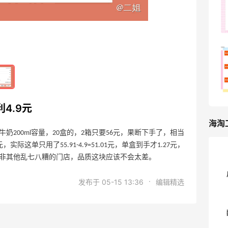
2025-12-06
3
吃火锅串串突然没有燃气了是什么体验！
2025-12-06
3
4.9元
海淘
200ml容量，20盒的，2箱只要56元，果断下手了，相当
实际这单只用了55.91-4.9=51.01元，单盒到手才1.27元，
非其他乱七八糟的门店，品质这块应该不会太差。
·
发布于 05-15 13:36
编辑精选