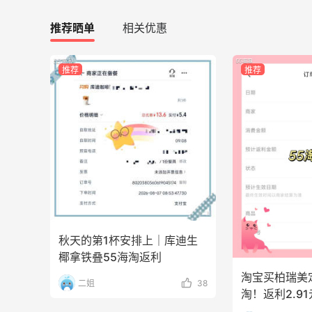
282人获得返利
推荐晒单
相关优惠
RFM Denim
6%返利
推荐
推荐
85人获得返利
Bobbi Brown美网2026黑五海淘活动什
么时候开始？
1
3
08月06日
秋天的第1杯安排上｜库迪生
下
碳水快乐｜童年回忆李先生牛肉面🍜
椰拿铁叠55海淘返利
淘宝买柏瑞美
二姐
38
1
3
08月06日
淘！返利2.91