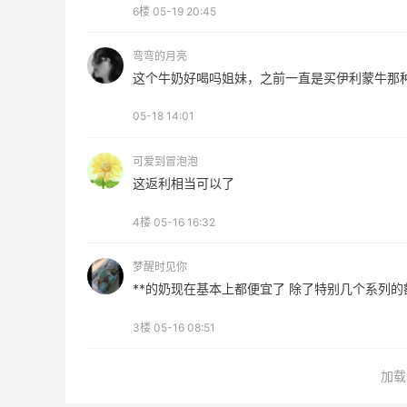
6楼
05-19 20:45
TOTEME、ZIMMERMAN 等
享额外9折
弯弯的月亮
Mytheresa
这个牛奶好喝吗姐妹，之前一直是买伊利蒙牛那
05-18 14:01
可爱到冒泡泡
这返利相当可以了
ERGO Baby
4%返利
4楼
05-16 16:32
62人获得返利
梦醒时见你
Belly Bandit
**的奶现在基本上都便宜了 除了特别几个系列的
4%返利
42人获得返利
3楼
05-16 08:51
TIMEBEAM (US)
加载
最高10%返利