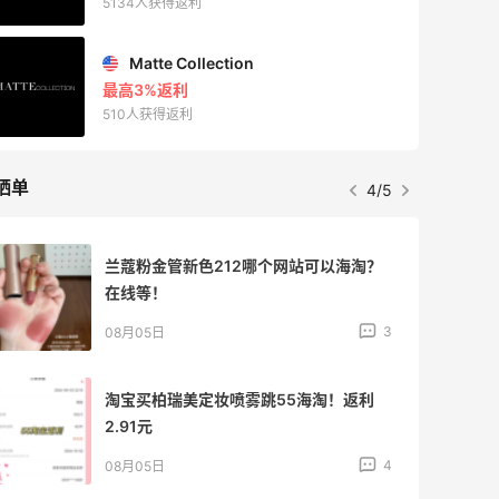
5134人获得返利
Matte Collection
最高3%返利
510人获得返利
晒单
4/5
兰蔻粉金管新色212哪个网站可以海淘？
在线等！
3
08月05日
淘宝买柏瑞美定妆喷雾跳55海淘！返利
2.91元
4
08月05日