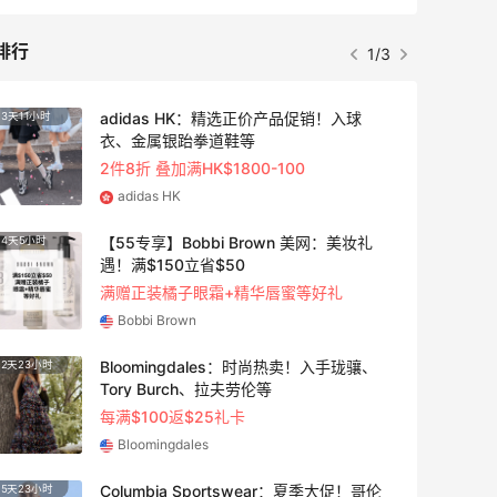
排行
1/3
adidas HK：精选正价产品促销！入球
3天11小时
衣、金属银跆拳道鞋等
2件8折 叠加满HK$1800-100
adidas HK
【55专享】Bobbi Brown 美网：美妆礼
4天5小时
遇！满$150立省$50
满赠正装橘子眼霜+精华唇蜜等好礼
Bobbi Brown
Bloomingdales：时尚热卖！入手珑骧、
2天23小时
Tory Burch、拉夫劳伦等
每满$100返$25礼卡
Bloomingdales
Columbia Sportswear：夏季大促！哥伦
5天23小时