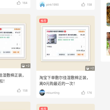
164
pink1990
158
【黑五海淘攻略】Bobbi Brown黑五
2026海淘折扣预测！
推荐
1
08月05日
柏瑞美黑瓶和白瓶哪个好用？混油皮选了
黑瓶
3
08月05日
+2
+2
佳湿敷棉正装，
淘宝下单敷尔佳湿敷棉正装，
啦！
离0元购最近的一次！
158
misunting
176
推荐