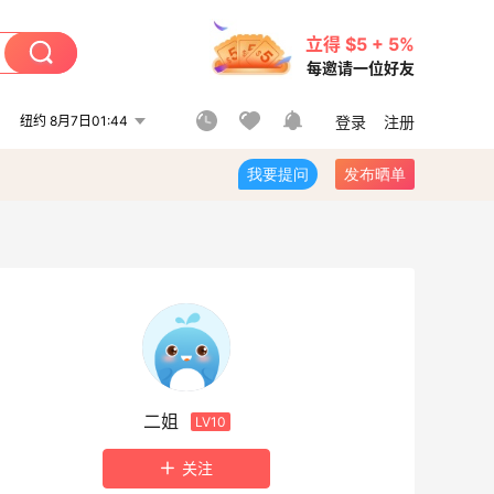
立得 $5 + 5%
每邀请一位好友
纽约 8月7日01:44
登录
注册
我要提问
发布晒单
二姐
LV10
关注