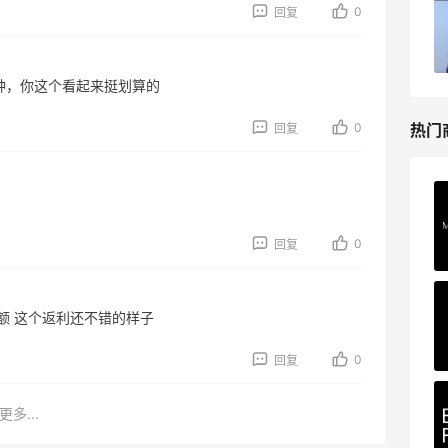
0
回复
礼
低门槛入手7件套
Macy's
种，你这个看起来挺划算的
0
热门
回复
Private Internet Access VPN
最高70%返利
0
回复
185人获得返利
COUTR
额 这个返利还不错的样子
6%返利
227人获得返利
0
回复
更多...