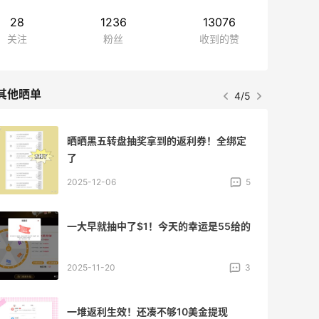
28
1236
13076
关注
粉丝
收到的赞
其他晒单
4/5
晒晒黑五转盘抽奖拿到的返利券！全绑定
了
2025-12-06
5
一大早就抽中了$1！今天的幸运是55给的
2025-11-20
3
一堆返利生效！还凑不够10美金提现