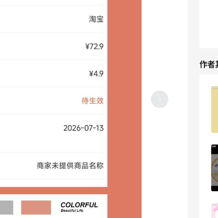
作者
意外之喜！8块钱买的橙子居然还有1块5
的返利
2025-12-14
4
不知道啥时候买的百雀羚面膜！精华真多
2025-12-14
4
火锅串串没吃饱！又整一排烧烤外卖