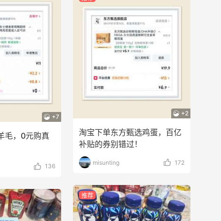
+2
+7
淘宝下单东方甄选鸡蛋，百亿
羊毛，0元购真
补贴的券别错过！
misunting
172
136
推荐