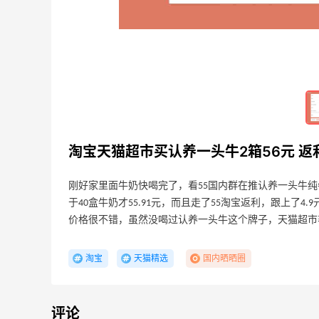
05-10
4
3
55淘宝返利生效变快了？！看来得继续买
起来啦！
05-02
5
3
淘宝天猫超市买认养一头牛2箱56元 返利
刚好家里面牛奶快喝完了，看55国内群在推认养一头牛纯牛奶
于40盒牛奶才55.91元，而且走了55淘宝返利，跟上了4.9元，
价格很不错，虽然没喝过认养一头牛这个牌子，天猫超市
淘宝
天猫精选
国内晒晒圈
评论