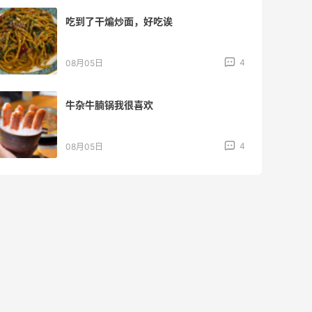
吃到了干煸炒面，好吃诶
4
08月05日
牛杂牛腩锅我很喜欢
4
08月05日