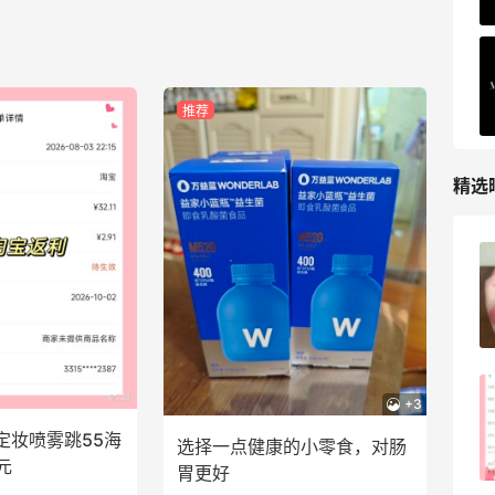
推荐
精选
FWRD黑五2026海淘奢侈品折扣力度大
吗？
3
08月05日
FWRD美网2026黑五海淘活动什么时候
+3
开始？
定妆喷雾跳55海
选择一点健康的小零食，对肠
3
08月05日
元
胃更好