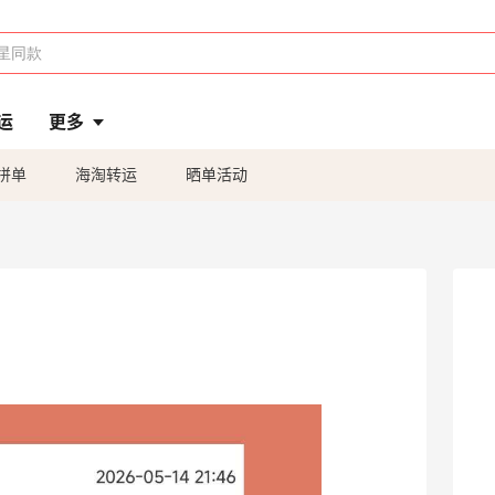
运
更多
拼单
海淘转运
晒单活动