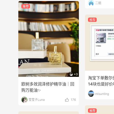
二姐
推荐
户外运动防-晒｜蜜丝婷开挂摇摇乐实测
🏃
推荐
1
3
08月06日
Evelom卸妆膏--卸妆膏中的“爱马仕”
2
4
08月05日
+3
淘宝下单敷尔
欧树多效润泽修护精华油｜回
14块也是好价
购万能油✨
misunting
莹莹子Luna
176
推荐