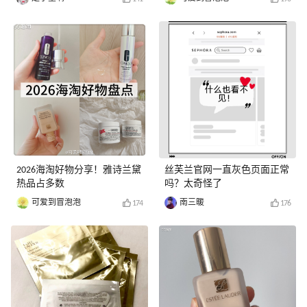
2026海淘好物分享！雅诗兰黛
丝芙兰官网一直灰色页面正常
热品占多数
吗？太奇怪了
可爱到冒泡泡
南三暖
174
176