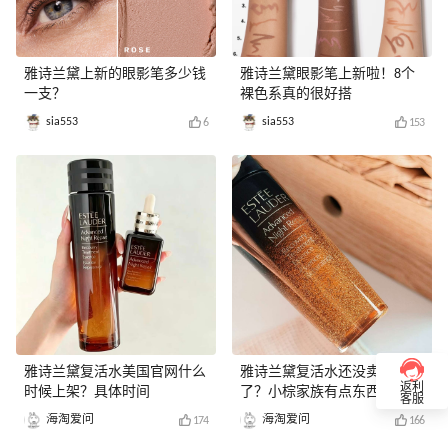
雅诗兰黛上新的眼影笔多少钱
雅诗兰黛眼影笔上新啦！8个
一支？
裸色系真的很好搭
sia553
sia553
6
153
雅诗兰黛复活水美国官网什么
雅诗兰黛复活水还没卖就火
返利
时候上架？具体时间
了？小棕家族有点东西！
客服
海淘爱问
海淘爱问
174
166