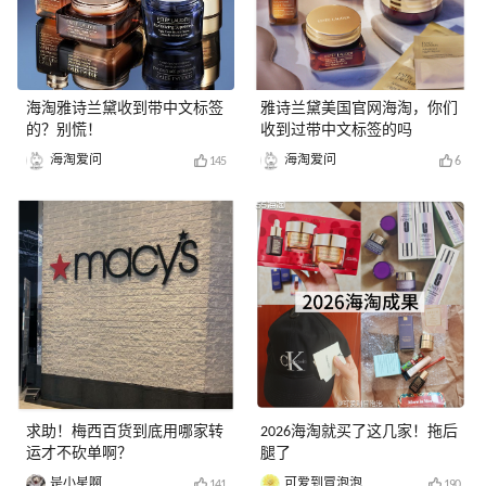
海淘雅诗兰黛收到带中文标签
雅诗兰黛美国官网海淘，你们
的？别慌！
收到过带中文标签的吗
海淘爱问
海淘爱问
145
6
求助！梅西百货到底用哪家转
2026海淘就买了这几家！拖后
运才不砍单啊？
腿了
是小星啊
可爱到冒泡泡
141
190