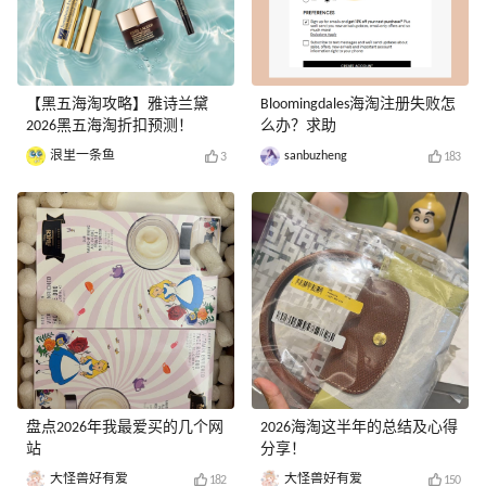
【黑五海淘攻略】雅诗兰黛
Bloomingdales海淘注册失败怎
2026黑五海淘折扣预测！
么办？求助
浪里一条鱼
sanbuzheng
3
183
盘点2026年我最爱买的几个网
2026海淘这半年的总结及心得
站
分享！
大怪兽好有爱
大怪兽好有爱
182
150