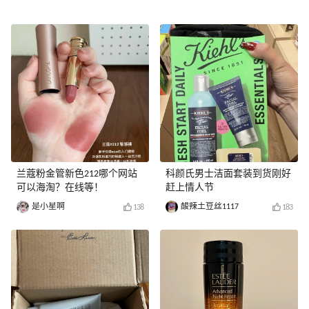
兰蔻粉金管新色212哪个网站
科颜氏男士洁面套装到货刚好
可以海淘？在线等！
赶上情人节
是小星啊
酸辣土豆丝1117
138
183