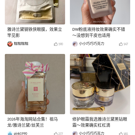
雅诗兰黛钢铁侠眼膜，效果立
DW粉底液持妆效果确实不错
竿见影
～没想到干皮也适用
糯糯糯糯
小小巧巧巧克力
190
147
2026年海淘网站合集！祖马
修护眼霜我选雅诗兰黛黑钻眼
龙/雅诗兰黛/丝芙兰
霜～效果确实杠杠滴
pink1990
小小巧巧巧克力
277
165