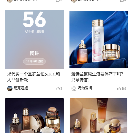
3
4
求代买一个圣罗兰恒久LC1,和
雅诗兰黛原生液要停产了吗？
大**饼新款
只是传言！
荒芫妞妞
海淘爱问
3
165