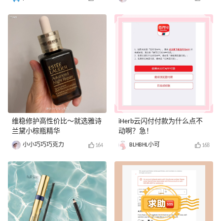
维稳修护高性价比～就选雅诗
iHerb云闪付付款为什么点不
兰黛小棕瓶精华
动啊？急！
小小巧巧巧克力
BLHBHL小可
164
168