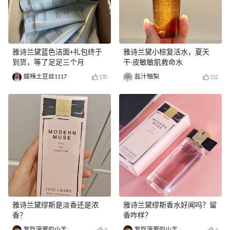
雅诗兰黛蓝色洁面+礼包终于
雅诗兰黛小棕复活水，夏天
到货，等了足足三个月
干-皮敏敏肌救命水
酸辣土豆丝1117
盐汁柚梨
170
152
雅诗兰黛缪斯是淡香还是浓
雅诗兰黛缪斯香水好闻吗？留
香？
香咋样？
爱吃菠萝的小羊
爱吃菠萝的小羊