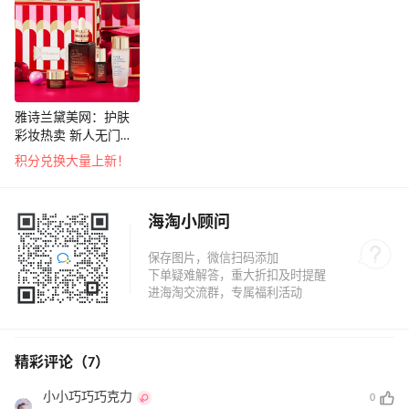
雅诗兰黛美网：护肤
彩妆热卖 新人无门槛
享8.5折
积分兑换大量上新！
海淘小顾问
精彩评论（7）
小小巧巧巧克力
0