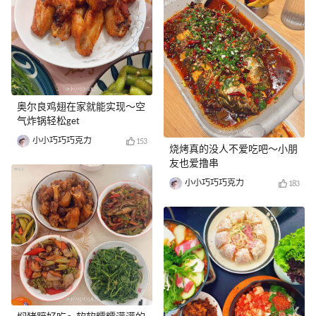
奥尔良鸡翅在家就能实现～空
气炸锅轻松get
小小巧巧巧克力
153
烧烤真的没人不爱吃吧～小朋
友也爱撸串
小小巧巧巧克力
183