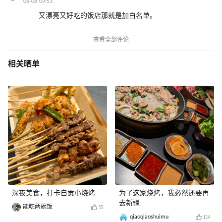
06-08 09:53
又漂亮又好吃的饭店那就是加白名单。
查看全部评论
相关晒单
深夜美食，打卡自贡小烧烤
为了这家烧烤，我必然还要再
去新疆
能吃两碗饭
55
qiaoqiaoshuimu
114