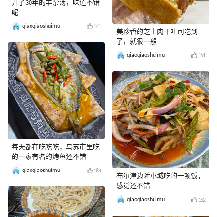
开了30年的羊杂汤，味道不错
呢
qiaoqiaoshuimu
141
美珍香的芝士肉干吐司吃到
了，就很一般
qiaoqiaoshuimu
161
每天都在吃吃吃，乌苏市里吃
的一家有名的烤鱼还不错
qiaoqiaoshuimu
184
布尔津边陲小城吃的一顿饭，
感觉还不错
qiaoqiaoshuimu
152