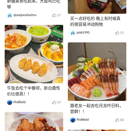
新疆美食吃起来，大盘鸡已吃
够
qiaoqiaoshuimu
157
买一点好吃的 晚上有时候真
的很容易冲动购物
pink1990
175
午饭去吃个中餐呗，新白鹿性
价比很高！！
Pinkfield
147
跟老友一起去吃月龙吟日料，
尝鲜！！
Pinkfield
184