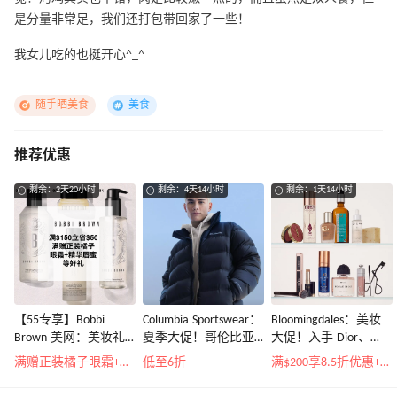
是分量非常足，我们还打包带回家了一些！
我女儿吃的也挺开心^_^
随手晒美食
美食
推荐优惠
剩余：2天20小时
剩余：4天14小时
剩余：1天14小时
【55专享】Bobbi
Columbia Sportswear：
Bloomingdales：美妆
Brown 美网：美妆礼
夏季大促！哥伦比亚
大促！入手 Dior、
遇！满$150立省$50
运动热卖
Prada、TF 等
满赠正装橘子眼霜+精华唇蜜等好礼
低至6折
满$200享8.5折优惠+部分送好礼