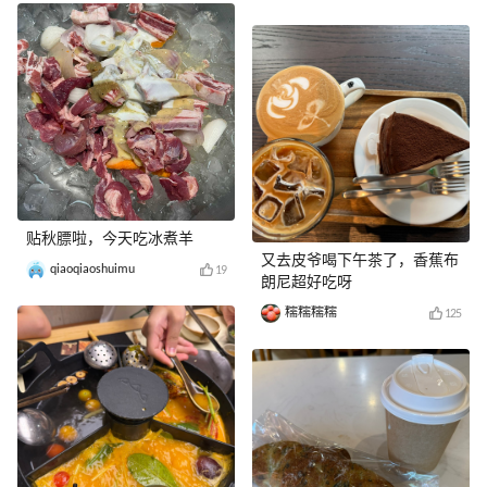
贴秋膘啦，今天吃冰煮羊
又去皮爷喝下午茶了，香蕉布
qiaoqiaoshuimu
19
朗尼超好吃呀
糯糯糯糯
125