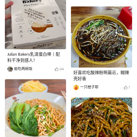
Julian Bakery乳清蛋白棒 | 配
料干净到感人！
能吃两碗饭
144
好喜欢吃酸辣粉啊最近，糊辣
壳好香
一只橙子耶
7