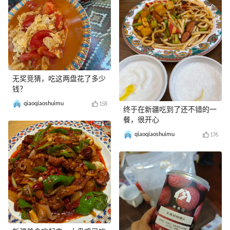
无奖竞猜，吃这两盘花了多少
钱？
qiaoqiaoshuimu
158
终于在新疆吃到了还不错的一
餐，很开心
qiaoqiaoshuimu
176