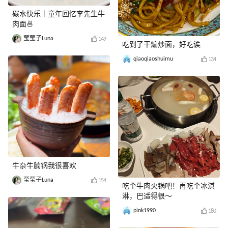
碳水快乐｜童年回忆李先生牛
肉面🍜
莹莹子Luna
149
吃到了干煸炒面，好吃诶
qiaoqiaoshuimu
134
牛杂牛腩锅我很喜欢
莹莹子Luna
154
吃个牛肉火锅吧！再吃个冰淇
淋，巴适得很～
pink1990
180