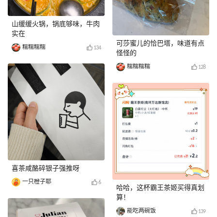
山缓缓火锅，锅底够味，牛肉
实在
可莎蜜儿的恰巴塔，味道有点
糯糯糯糯
134
怪怪的
糯糯糯糯
128
喜茶咸酪碎银子强推呀
一只橙子耶
6
哈哈，这杯霸王茶姬买得真划
算！
能吃两碗饭
139