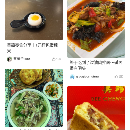
童趣零食分享｜1元荷包蛋糖
果
莹莹子Luna
158
终于吃到了过油肉拌面～碱面
很有嚼头
qiaoqiaoshuimu
180