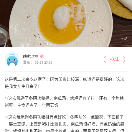
1
/
6
pink1990
+关注
发布于 05-23 23:26
这是第二次来吃这家了，因为印象比较深，味道还是挺好的，这次
是我女儿生日来了！
✨这次我选了冬阴功猪扒，南瓜汤，烤鸡还有羊排，还有一个焦糖
烤蛋！主食还点了一个菌菇饭
✨这次我觉得冬阴功猪排有点好吃，冬阴功的一点酸辣，下面铺了
一层土豆泥，上面是猪排比较扎实，南瓜汤很好喝，有点奶油的感
觉！烤鸡其实也不错，肉是比较嫩一点的，而且虽然是双人餐，但