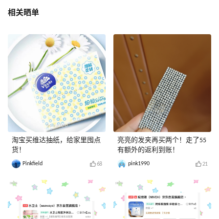
相关晒单
淘宝买维达抽纸，给家里囤点
亮亮的发夹再买两个！走了55
货！
有额外的返利到账！
Pinkfield
pink1990
68
21