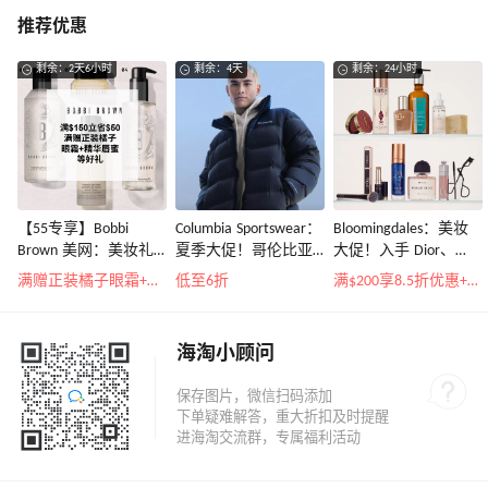
推荐优惠
剩余：2天6小时
剩余：4天
剩余：24小时
【55专享】Bobbi
Columbia Sportswear：
Bloomingdales：美妆
Brown 美网：美妆礼
夏季大促！哥伦比亚
大促！入手 Dior、
遇！满$150立省$50
运动热卖
Prada、TF 等
满赠正装橘子眼霜+精华唇蜜等好礼
低至6折
满$200享8.5折优惠+部分送好礼
海淘小顾问