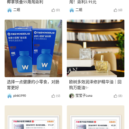
椰拿铁叠55海淘返利
淘！返利2.91元
二姐
二姐
181
168
选择一点健康的小零食，对肠
欧树多效润泽修护精华油｜回
胃更好
购万能油✨
pink1990
莹莹子Luna
158
180