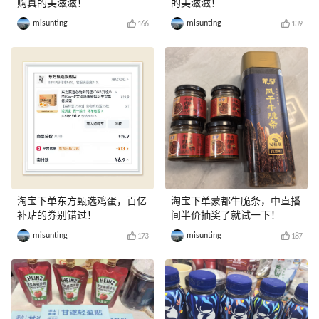
购真的美滋滋！
的美滋滋！
misunting
misunting
166
139
淘宝下单东方甄选鸡蛋，百亿
淘宝下单蒙都牛脆条，中直播
补贴的券别错过！
间半价抽奖了就试一下！
misunting
misunting
173
187