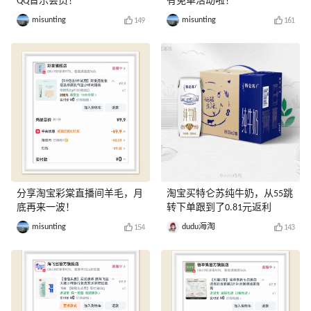
QQ音乐会员！
有免单活动啦！
misunting
misunting
149
161
分享淘宝彩棠直播间羊毛，月
淘宝买特仑苏纯牛奶，从55跳
底再来一波！
转下单跟到了0.81元返利
misunting
dudu海淘
154
143