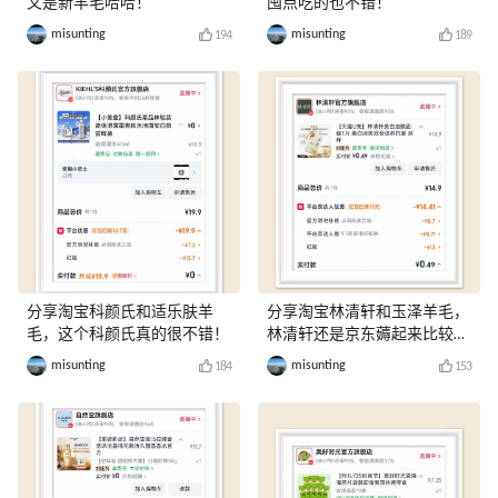
又是新羊毛哈哈！
囤点吃的也不错！
misunting
misunting
194
189
分享淘宝科颜氏和适乐肤羊
分享淘宝林清轩和玉泽羊毛，
毛，这个科颜氏真的很不错！
林清轩还是京东薅起来比较
爽！
misunting
misunting
184
153