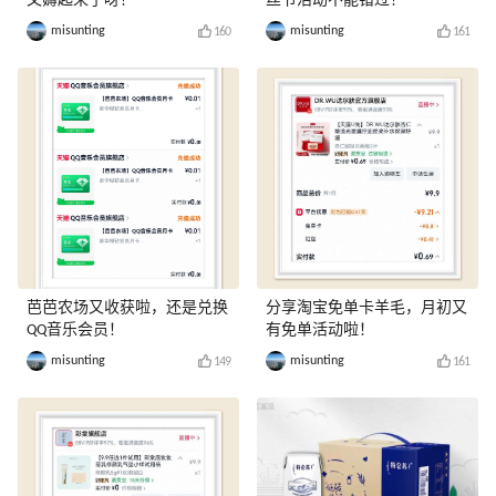
又薅起来了呀！
丝节活动不能错过！
misunting
misunting
160
161
芭芭农场又收获啦，还是兑换
分享淘宝免单卡羊毛，月初又
QQ音乐会员！
有免单活动啦！
misunting
misunting
149
161