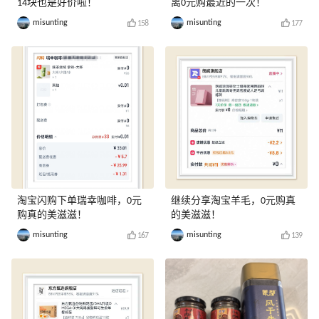
14块也是好价啦！
离0元购最近的一次！
misunting
misunting
158
177
淘宝闪购下单瑞幸咖啡，0元
继续分享淘宝羊毛，0元购真
购真的美滋滋！
的美滋滋！
misunting
misunting
167
139