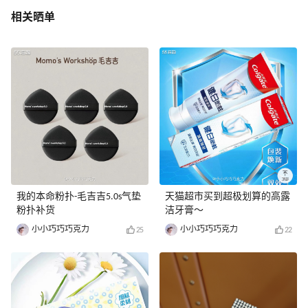
相关晒单
我的本命粉扑-毛吉吉5.0s气垫
天猫超市买到超极划算的高露
粉扑补货
洁牙膏～
小小巧巧巧克力
小小巧巧巧克力
25
22