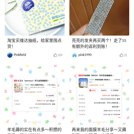
淘宝买维达抽纸，给家里囤点
亮亮的发夹再买两个！走了55
货！
有额外的返利到账！
Pinkfield
pink1990
109
22
羊毛薅的实在有点多～积攒的
再来我的面膜羊毛分享～又薅