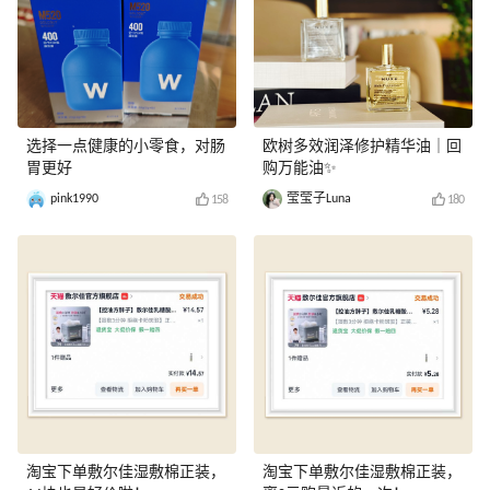
选择一点健康的小零食，对肠
欧树多效润泽修护精华油｜回
胃更好
购万能油✨
pink1990
莹莹子Luna
158
180
淘宝下单敷尔佳湿敷棉正装，
淘宝下单敷尔佳湿敷棉正装，