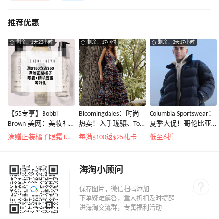
推荐优惠
剩余：1天23小时
剩余：17小时
剩余：3天17小时
【55专享】Bobbi
Bloomingdales：时尚
Columbia Sportswear：
Brown 美网：美妆礼
热卖！入手珑骧、Tory
夏季大促！哥伦比亚
遇！满$150立省$50
Burch、拉夫劳伦等
运动热卖
满赠正装橘子眼霜+精华唇蜜等好礼
每满$100返$25礼卡
低至6折
海淘小顾问