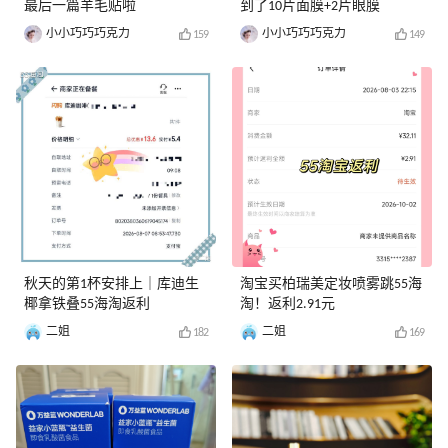
最后一篇羊毛贴啦
到了10片面膜+2片眼膜
小小巧巧巧克力
小小巧巧巧克力
159
149
秋天的第1杯安排上｜库迪生
淘宝买柏瑞美定妆喷雾跳55海
椰拿铁叠55海淘返利
淘！返利2.91元
二姐
二姐
182
169