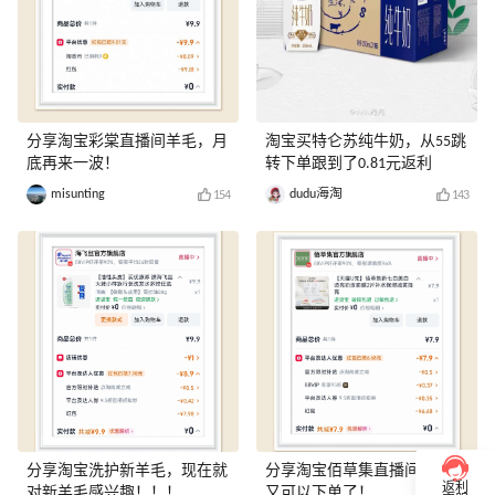
分享淘宝彩棠直播间羊毛，月
淘宝买特仑苏纯牛奶，从55跳
底再来一波！
转下单跟到了0.81元返利
misunting
dudu海淘
154
143
分享淘宝洗护新羊毛，现在就
分享淘宝佰草集直播间羊毛，
返利
对新羊毛感兴趣！！！
又可以下单了！