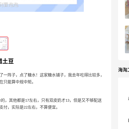
7
18天前
京东秒送外卖自提库迪咖啡！4.9元也有
返利
6
18天前
醋土豆
海淘
了一阵子，点了糖水！这家糖水铺子，我去年吃得比较多，
在只能算中规中矩。
的，其他都是17左右，只有双皮奶才13，但是又不够配送
支付，实际是22左右，不算便宜。