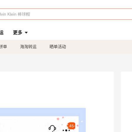
运
更多
拼单
海淘转运
晒单活动