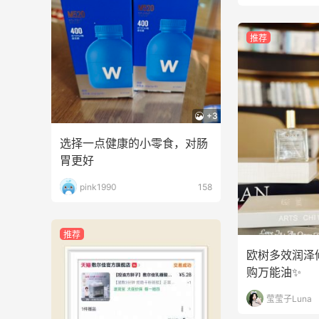
推荐
+3
选择一点健康的小零食，对肠
胃更好
pink1990
158
推荐
欧树多效润泽
购万能油✨
莹莹子Luna