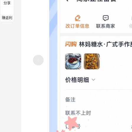
分享
赚返利
万万没想到淘宝闪购中了免单！点霸王茶
姬
1
3
14天前
来
很久没点茶百道招牌糯米麻薯了，不好喝
1
3
14天前
巾
淘宝闪购点炭火烧烤！越吃味道越怪了