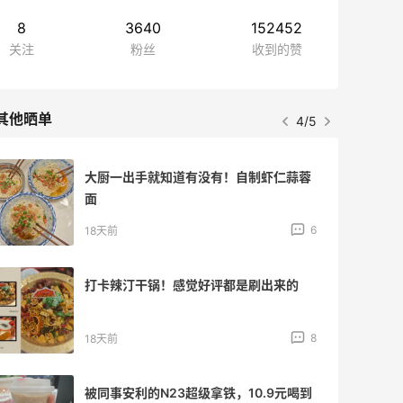
8
3640
152452
关注
粉丝
收到的赞
其他晒单
4/5
大厨一出手就知道有没有！自制虾仁蒜蓉
面
6
18天前
打卡辣汀干锅！感觉好评都是刷出来的
8
18天前
被同事安利的N23超级拿铁，10.9元喝到