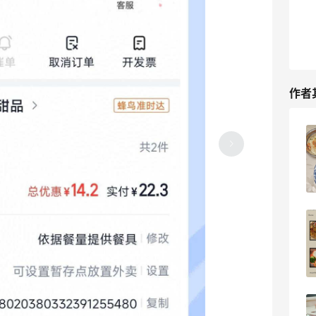
作者
2026海淘转运盘点！润东成了救命稻草~
11
18天前
2026海淘好物分享！雅诗兰黛热品占多
数
9
18天前
美团外卖拼单古茗奶茶！居然也有返利