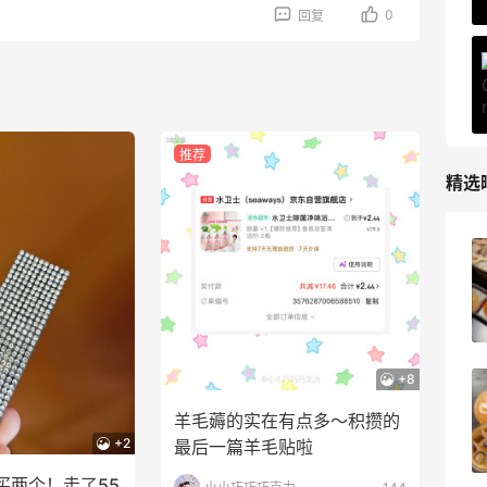
0
回复
推荐
精选
iHerb8月第一单！日常补给囤起来
1
08月08日
+8
京东买戴维贝拉连衣裙，融合中式风很好
看！
羊毛薅的实在有点多～积攒的
+2
最后一篇羊毛贴啦
1
08月08日
买两个！走了55