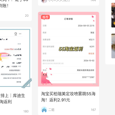
小小巧巧巧克力
144
到账！
亮亮的发夹再买两个！走了55有额外的返
利到账！
20
推荐
2
08月07日
贴秋膘啦，今天吃冰煮羊
1
08月07日
淘宝买柏瑞美定妆喷雾跳55海
安排上｜库迪生
淘！返利2.91元
海淘返利
二姐
167
180