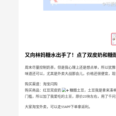
4
3
14天前
2026海淘就买了这几家！拖后腿了
5
10
18天前
又向林妈糖水出手了！点了双皮奶和糖
周末尽量控制奶茶，但是我心理上还是想点单，所以犹豫
味道还可以，尤其是外卖大战那会儿，价格还很便宜，现
购买渠道：淘宝闪购
购买商品：红豆双皮奶
糖醋土豆，土豆我是拿来凑单
门槛，所以加了我爱吃的土豆，原价23块左右，用了千问
大家淘宝外卖，可以走55APP下单拿返利。