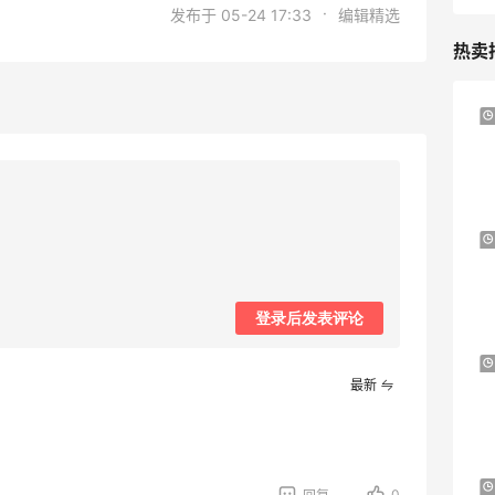
·
发布于 05-24 17:33
编辑精选
热卖
Bloomingdales：美妆大促！入手 Dior、
1天12小时
Prada、TF 等
满$200享8.5折优惠+部分送好礼
Bloomingdales
Mytheresa：折扣区时尚上新热卖 关注
9天6小时
TOTEME、ZIMMERMAN 等
享额外9折
登录后发表评论
Mytheresa
Macy's：Lancome 兰蔻美妆大促低至5折
12天15小时
最新
满赠三重好礼
低门槛入手7件套
Macy's
Bluemercury：限时大促！入手 Aesop、
1天12小时
0