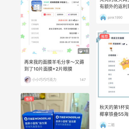
有额外的返利
苦巧咸酪碎银子 | 喜茶最夯的一杯️
pink1990
1
1
08月08日
推荐
深夜美食，打卡自贡小烧烤
+8
1
1
08月08日
再来我的面膜羊毛分享～又薅
到了10片面膜+2片眼膜
小小巧巧巧克力
147
推荐
秋天的第1杯
椰拿铁叠55
二姐