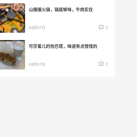
山缓缓火锅，锅底够味，牛肉实在
2
08月07日
可莎蜜儿的恰巴塔，味道有点怪怪的
2
08月07日