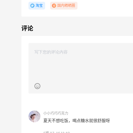
淘宝
国内晒晒圈
评论
Suit Negozi：夏季大促！DVN 麂皮运动鞋
2天6小时
史低价2000元不到
SS26时尚大牌低至5.5折
Suit Negozi
iHerb ：88全球好物节！选购日常保健、
2天
健身补剂、护肤洗护等
无门槛7.5折
iHerb
Macy's：美妆精选10日闪促 低至5折+免
8天15小时
邮
关注兰蔻、雅诗兰黛等 每日更新
小小巧巧巧克力
Macy's
夏天不想吃饭，喝点糖水就很舒服呀
Columbia Sportswear：夏季大促！哥伦
4天12小时