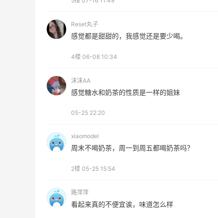
5楼
07-16 11:49
比亚运动热卖
低至6折
Reset丸子
Columbia Sportswear
感觉都是甜甜的，我感觉还是要少喝。
4楼
06-08 10:34
沫沫AA
感觉糖水和奶茶的性质是一样的姐妹
ERGO Baby
4%返利
05-25 22:20
62人获得返利
xiaomodel
周末不喝奶茶，周一到周五都喝奶茶吗？
Belly Bandit
4%返利
2楼
05-25 15:54
42人获得返利
路萍萍
TIMEBEAM (US)
看起来真的不便宜诶，味道怎么样
最高10%返利