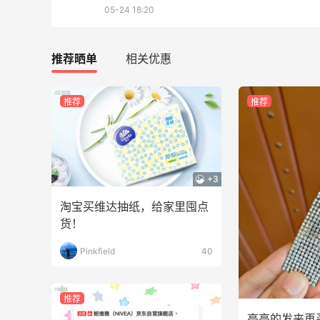
285人获得返利
05-24 18:20
RFM Denim
推荐晒单
相关优惠
6%返利
86人获得返利
推荐
推荐
高端面霜欧米达钻石面霜购入
+3
淘宝买维达抽纸，给家里囤点
1
1
08月08日
货！
Pinkfield
40
来
美团买黄式壹品汇芋圆，好吃不贵！！
1
1
08月08日
推荐
亮亮的发夹再