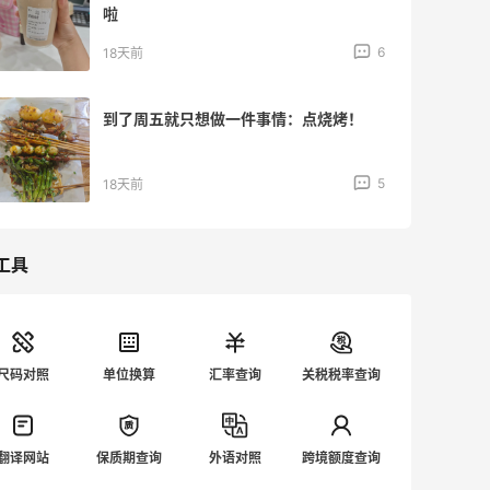
啦
6
18天前
到了周五就只想做一件事情：点烧烤！
5
18天前
工具
尺码对照
单位换算
汇率查询
关税税率查询
翻译网站
保质期查询
外语对照
跨境额度查询