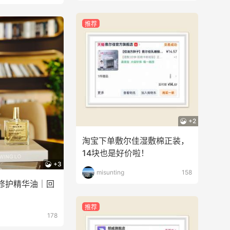
推荐
+2
淘宝下单敷尔佳湿敷棉正装，
14块也是好价啦！
+3
misunting
158
修护精华油｜回
推荐
178