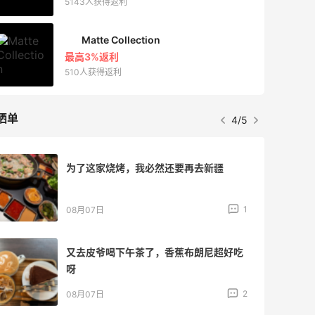
5143人获得返利
Matte Collection
最高3%返利
510人获得返利
晒单
4/5
为了这家烧烤，我必然还要再去新疆
1
08月07日
又去皮爷喝下午茶了，香蕉布朗尼超好吃
呀
2
08月07日