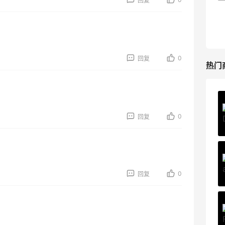
回复
Nars、CT 等
低至5折+部分额外8.5折
Bluemercury
0
回复
热门
Private Internet Access VPN
最高70%返利
0
回复
189人获得返利
COUTR
6%返利
0
回复
227人获得返利