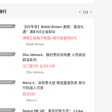
排行
1/3
【55专享】Bobbi Brown 美网：美妆礼
2天18小时
遇！满$150立省$50
满赠正装橘子眼霜+精华唇蜜等好礼
Bobbi Brown
Shu Uemura：植村秀彩妆特惠 入热销洁
6天18小时
颜油系列
无门槛7折 会员6.5折
Shu Uemura
Macy's：返校季大促 精选童装热卖 部分
4天15小时
尺码成人可穿
低至5折
Macy's
Space NK UK：美妆护肤大促！入Lisa
5天15小时