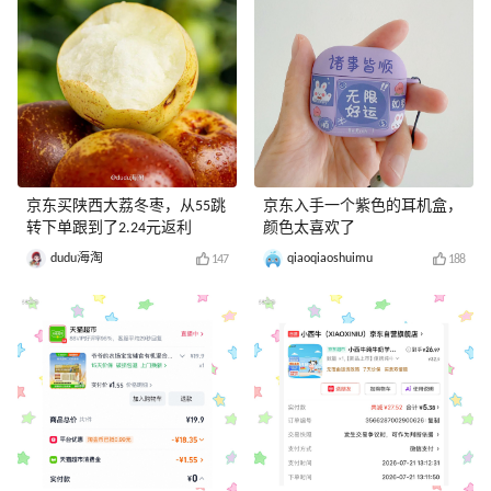
京东买陕西大荔冬枣，从55跳
京东入手一个紫色的耳机盒，
转下单跟到了2.24元返利
颜色太喜欢了
dudu海淘
qiaoqiaoshuimu
147
188