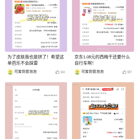
为了皮肤我也是拼了！希望这
京东1.08元的西梅干还要什么
单芭乐不会踩雷
自行车啊！
可爱到冒泡泡
可爱到冒泡泡
164
187