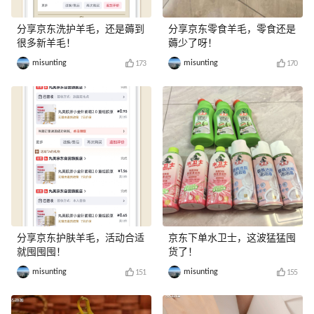
分享京东洗护羊毛，还是薅到
分享京东零食羊毛，零食还是
很多新羊毛！
薅少了呀！
misunting
misunting
173
170
分享京东护肤羊毛，活动合适
京东下单水卫士，这波猛猛囤
就囤囤囤！
货了！
misunting
misunting
151
155