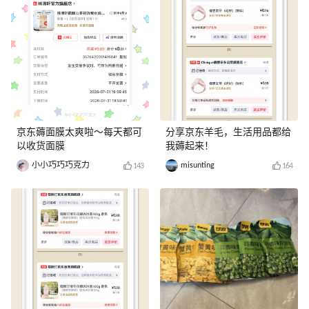
京东薅面膜太爽啦～每天都可
分享京东羊毛，生活用品都给
以收货面膜
我薅起来！
小小巧巧巧克力
misunting
143
164