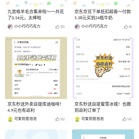
九宫格羊毛合集来啦～一共花
京东京豆下单抵扣超香～付款
了0.54元，太棒啦
5.38元买到24瓶牛奶
小小巧巧巧克力
小小巧巧巧克力
181
46
京东秒送外卖自提库迪咖啡！
京东秒送自提蜜雪冰城！也跟
4.9元也有返利
到返利订单了
可爱到冒泡泡
可爱到冒泡泡
162
145