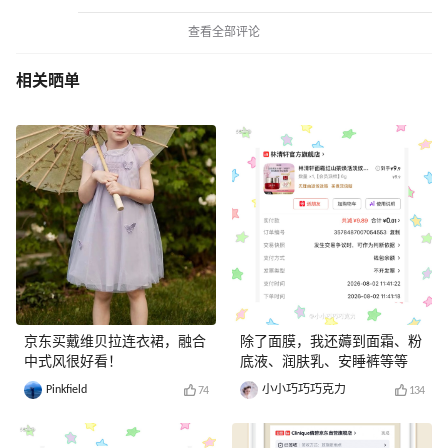
查看全部评论
相关晒单
京东买戴维贝拉连衣裙，融合
除了面膜，我还薅到面霜、粉
中式风很好看！
底液、润肤乳、安睡裤等等
Pinkfield
小小巧巧巧克力
74
134