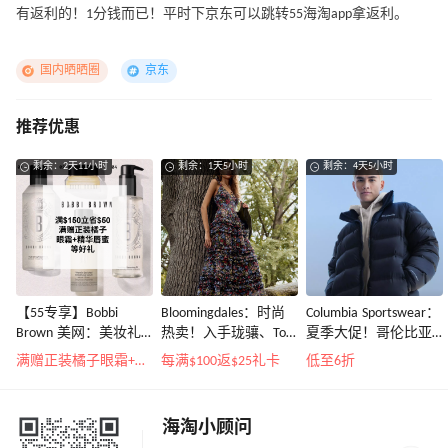
有返利的！1分钱而已！平时下京东可以跳转55海淘app拿返利。
国内晒晒圈
京东
推荐优惠
剩余：2天11小时
剩余：1天5小时
剩余：4天5小时
【55专享】Bobbi
Bloomingdales：时尚
Columbia Sportswear：
Brown 美网：美妆礼
热卖！入手珑骧、Tory
夏季大促！哥伦比亚
遇！满$150立省$50
Burch、拉夫劳伦等
运动热卖
满赠正装橘子眼霜+精华唇蜜等好礼
每满$100返$25礼卡
低至6折
海淘小顾问