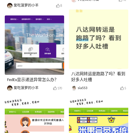
92
爱吃菠萝的小羊
8
八达网转运是跑路了吗？看到
FedEx显示递送异常怎么办？
好多人吐槽
爱吃菠萝的小羊
sia553
170
5