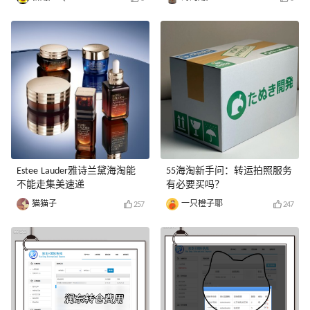
Estee Lauder雅诗兰黛海淘能
55海淘新手问：转运拍照服务
不能走集美速递
有必要买吗？
猫猫子
一只橙子耶
257
247