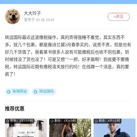
大大玲子
+关注
发布于 05-26 23:49
转运国际最近这波缴税操作，真的弄得我睡不着觉，其实东西不
多，就几个包裹，都是雅诗兰黛2月春季买的，说贵不贵，但是也有
好几千货值了，我看某书很多人说有可能缴税后也收不到包裹，到
时候钱没了货也没了！可是又想**一把，好矛盾啊！到底要不要缴
税，转运国际近期有缴税清关放行的吗！在线蹲一个消息，真的要
疯了！
海淘转运
转运国际
推荐优惠
剩余：2天11小时
剩余：1天5小时
剩余：4天5小时