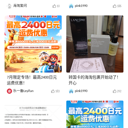
膏
海淘爱问
pink1990
10
186
7月限定专场！最高2400日元
转国卡的海淘包裹开始动了！
运费优惠！
开心
乐一番Leyifan
pink1990
183
292