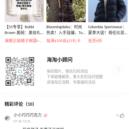
【55专享】Bobbi
Bloomingdales：时尚
Columbia Sportswear：
Brown 美网：美妆礼
热卖！入手珑骧、Tory
夏季大促！哥伦比亚
遇！满$150立省$50
Burch、拉夫劳伦等
运动热卖
满赠正装橘子眼霜+精华唇蜜等好礼
每满$100返$25礼卡
低至6折
海淘小顾问
精彩评论（10）
小小巧巧巧克力
0
07-16 11:25