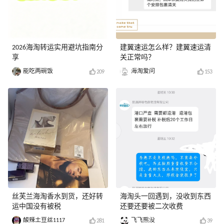
2026海淘转运实用避坑指南分
建翼速运怎么样？建翼速运清
享
关正常吗？
能吃两碗饭
海淘爱问
209
153
丝芙兰海淘香水到货，还好转
海淘头一回遇到，没收到东西
运中国没有被税
还要还要被二次收费
酸辣土豆丝1117
飞飞熊没
281
39