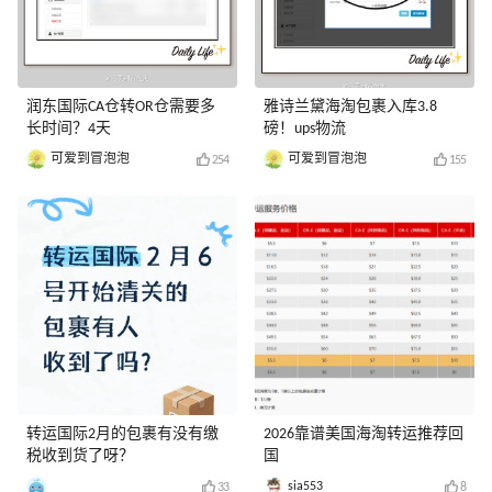
润东国际CA仓转OR仓需要多
雅诗兰黛海淘包裹入库3.8
长时间？4天
磅！ups物流
可爱到冒泡泡
可爱到冒泡泡
254
155
转运国际2月的包裹有没有缴
2026靠谱美国海淘转运推荐回
税收到货了呀？
国
sia553
33
8