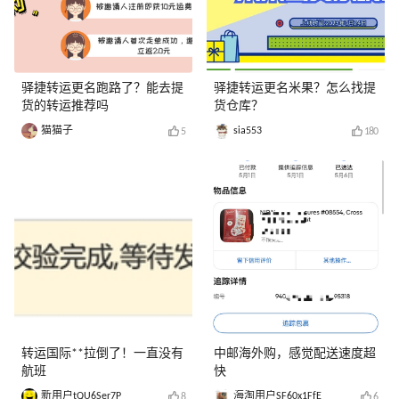
驿捷转运更名跑路了？能去提
驿捷转运更名米果？怎么找提
货的转运推荐吗
货仓库？
猫猫子
sia553
5
180
转运国际**拉倒了！一直没有
中邮海外购，感觉配送速度超
航班
快
新用户tQU6Ser7P
海淘用户SF60x1FfE
8
6