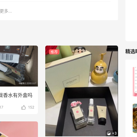
282人获得返利
更多...
RFM Denim
6%返利
85人获得返利
精选
推荐
FWRD美网2026黑五海淘活动什么时候
开始？
3
08月05日
珑香水有外盒吗
17
152
【黑五海淘攻略】Bobbi Brown黑五
2026海淘折扣预测！
1
08月05日
+3