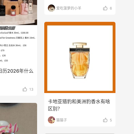
爱吃菠萝的小羊
6
诞日历2026年什么
13
卡地亚猎豹和美洲豹香水有啥
区别？
猫猫子
5