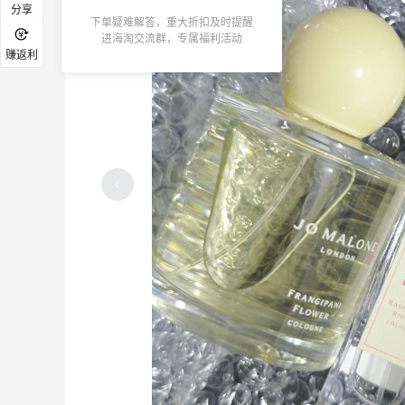
分享
下单疑难解答，重大折扣及时提醒
进海淘交流群，专属福利活动
赚返利
2026上半年海淘成果给到一个npc了
4
3
3天前
冷泡茶很好喝，价格也很便宜，当然还有
返利哦
3
3
5天前
7月可以买一单卡诗，养护从头皮开始，
他