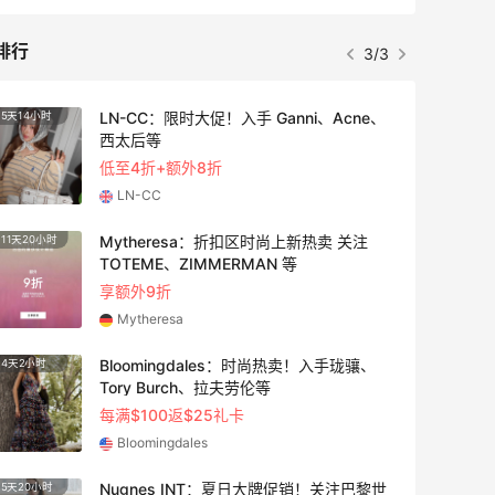
排行
3/3
LN-CC：限时大促！入手 Ganni、Acne、
5天14小时
25天1
西太后等
低至4折+额外8折
LN-CC
Mytheresa：折扣区时尚上新热卖 关注
11天20小时
4天14
TOTEME、ZIMMERMAN 等
享额外9折
Mytheresa
Bloomingdales：时尚热卖！入手珑骧、
4天2小时
10天1
Tory Burch、拉夫劳伦等
每满$100返$25礼卡
Bloomingdales
Nugnes INT：夏日大牌促销！关注巴黎世
5天20小时
1天2小