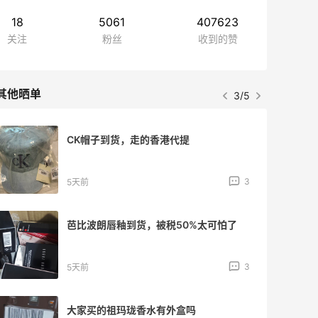
18
5061
407623
关注
粉丝
收到的赞
其他晒单
3/5
CK帽子到货，走的香港代提
3
5天前
芭比波朗唇釉到货，被税50%太可怕了
3
5天前
大家买的祖玛珑香水有外盒吗