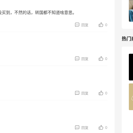
健身补剂、护肤洗护等
无门槛7.5折
没买到，不然的话，转国都不知道啥意思。
iHerb
0
回复
热门
0
回复
ERGO Baby
4%返利
62人获得返利
Belly Bandit
0
回复
4%返利
42人获得返利
TIMEBEAM (US)
最高10%返利
0
回复