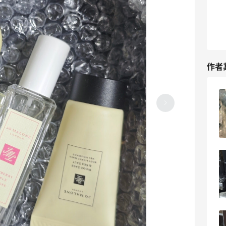
作者
纸张白龙骧也入手了，Nordstrom周年庆
可以买的还是很多的
3
5天前
mini鸡蛋黄龙骧，真的是谁见谁都觉得可
爱!
3
5天前
实在不知道买什么 就买个鸡蛋黄色龙骧包