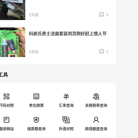
3
5天前
科颜氏男士洁面套装到货刚好赶上情人节
3
5天前
工具
尺码对照
单位换算
汇率查询
关税税率查询
翻译网站
保质期查询
外语对照
跨境额度查询