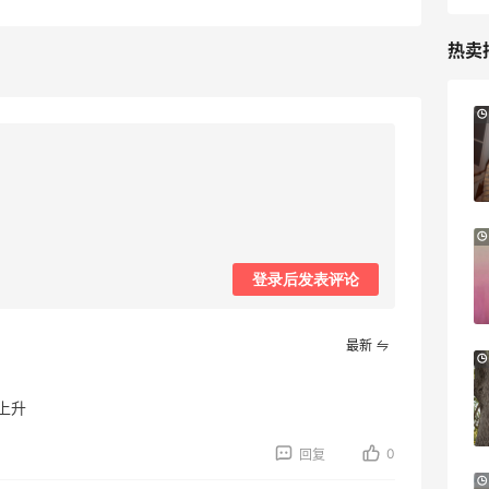
热卖
1天2小时
Sandro us：限时闪促！法式美衣精选
低至2折 千鸟格连衣裙$95
Sandro us
Little Spoon：全品类婴童食品特惠！科学
14小时
守护宝宝每一步成长
登录后发表评论
首单享5折
Little Spoon
最新
LIU JO ES：意大利小众轻奢品牌！精选服
11天3小时
饰、包袋、鞋履 夏日大促
上升
低至5折
LIU JO ES
0
回复
iHerb ：88全球好物节！选购日常保健、
4天14小时