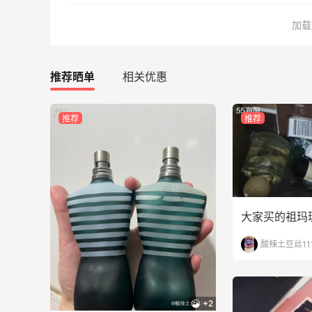
5130人获得返利
加载
Matte Collection
最高3%返利
510人获得返利
推荐晒单
相关优惠
推荐
推荐
碳水快乐｜童年回忆李先生牛肉面🍜
3
2
08月06日
大家买的祖玛
酸辣土豆丝11
户外运动防-晒｜蜜丝婷开挂摇摇乐实测
🏃
3
1
08月06日
+2