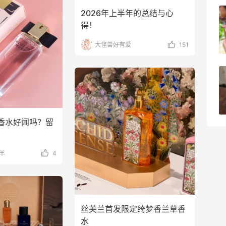
2026年上半年的总结与心
柏瑞美黑瓶和白瓶哪个好用？混油皮选了
得！
黑瓶
大怪兽好有爱
151
3
08月05日
兰蔻粉金管新色212哪个网站可以海淘？
在线等！
2
08月05日
香水好闻吗？留
羊
4
丝芙兰首发限定绮梦香兰草香
水