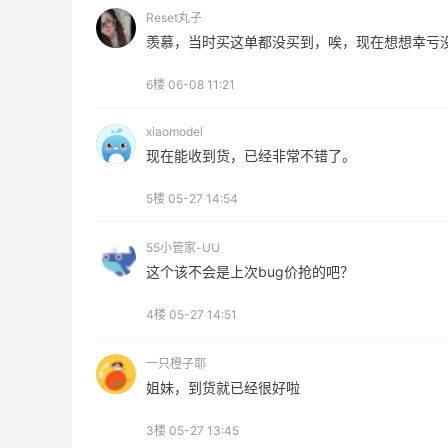
Maje US：限时闪促！入手明星同款服饰
Reset丸子
精选低至2折
羡慕，当时买这单都没买到，唉，现在想想幸亏
Maje US
6楼
06-08 11:21
xiaomodel
现在能收到货，已经非常不错了。
5楼
05-27 14:54
Mac Duggal
最高2%返利
55小管家-UU
5994人成功下单
这个该不会是上次bug价抢的吧？
Biōkreativ
4楼
05-27 14:51
30%返利
53人获得返利
一只橙子耶
姐妹，到货就已经很好啦
Eileen Fisher
最高2%返利
3楼
05-27 13:45