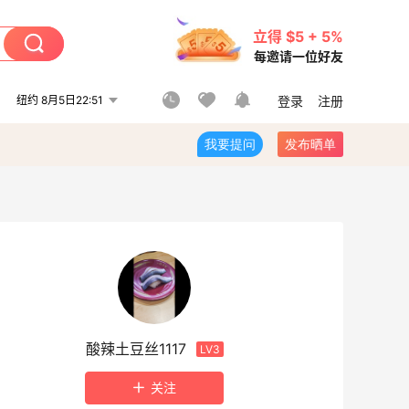
立得 $5 + 5%
每邀请一位好友
纽约 8月5日22:51
登录
注册
我要提问
发布晒单
酸辣土豆丝1117
LV3
关注