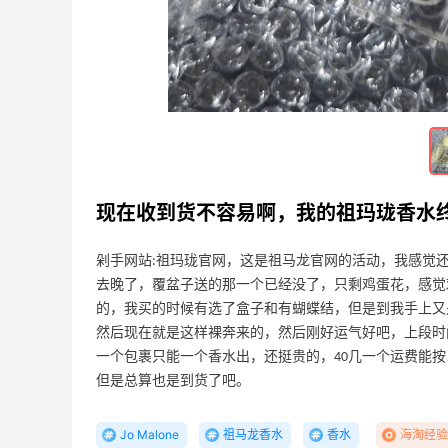
而且返利也很高哦
3
4
5天前
夏日小裙子少不了，55海淘返利也不少
3
4
5天前
现在收到货不容易啊，我的祖玛珑香水
剁手网站:祖玛珑官网，这是祖马龙官网的活动，我感觉还
去晚了，覆盆子送的那一个已经没了，只剩鸡蛋花，感觉
的，我买的时候有选了盒子和有蝴蝶结，但是到我手上又
然后现在就是这样裸奔来的，然后刚好运气好吧，上段时
一个包裹只能一个香水出，还挺贵的，40几一个运费能按
但是总算也是到货了吧。
Jo Malone
祖马龙香水
香水
海淘经验