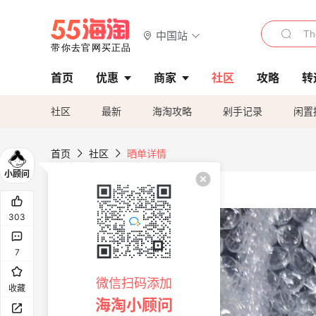
中国站
首页
优惠
商家
社区
攻略
转
社区
最新
海淘攻略
剁手记录
闲置
首页
社区
晒单详情
303
7
微信扫码添加
收藏
海淘小顾问