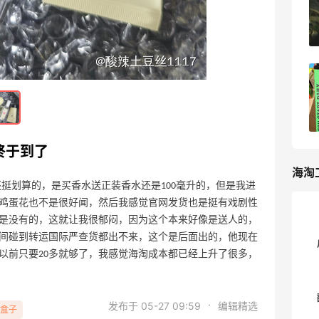
包吧
3
5天前
为了香水小样颜值买了丝芙兰
3
5天前
终于到了
海淘
挺划算的，是买香水送正装香水还是100毫升的，但是我进
鸡蛋花也不是很好闻，然后我感觉官网发货也是挺有戏剧性
是没有的，这就让我很郁闷，因为这个本来好像是送人的，
间碰到转运国际严查货都出不来，这个是后面出的，他现在
以前只要20多就够了，我感觉海淘成本都已经上升了很多，
·
发布于 05-27 09:59
编辑精选
盒子