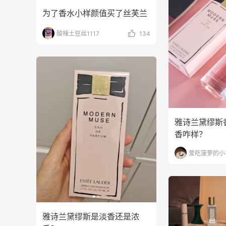
为了香水小样颜值买了丝芙兰
Evelom卸妆膏--卸妆膏中的“爱马仕”
酸辣土豆丝1117
134
3
3
08月05日
！
FWRD黑五2026海淘奢侈品折扣力度大
吗？
3
3
08月05日
雅诗兰黛缪斯
香咋样？
爱吃菠萝的小
雅诗兰黛缪斯是淡香还是浓