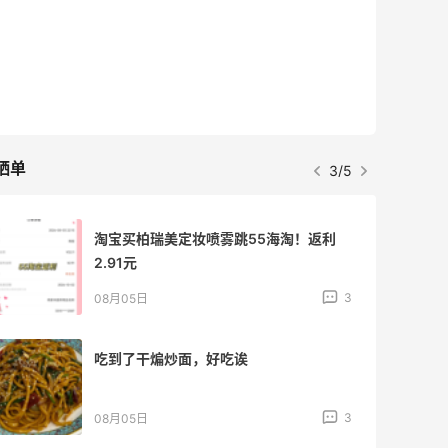
晒单
3/5
淘宝买柏瑞美定妆喷雾跳55海淘！返利
2.91元
3
08月05日
吃到了干煸炒面，好吃诶
3
08月05日