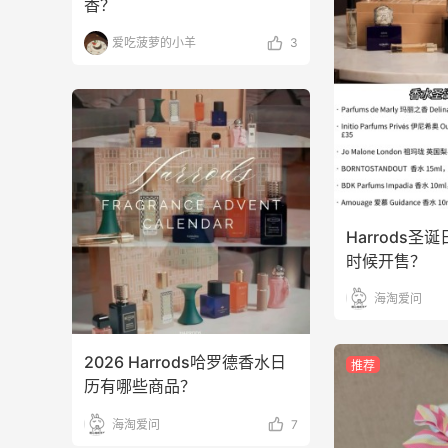
香？
爱吃菠萝的小羊
3
Harrods圣
时候开售？
海淘爱问
2026 Harrods哈罗德香水日
推荐
历有哪些商品？
海淘爱问
7