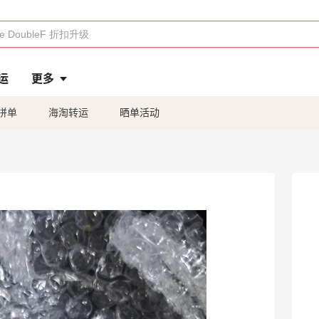
运
更多
拼单
海淘转运
晒单活动