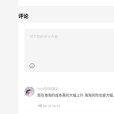
评论
、
Diesel AU：时尚热卖！网站定价优势 入
25天14小时
手包袋、服饰等
低至5折
Diesel AU
adidas HK：精选正价产品促销！入球
4天14小时
衣、金属银跆拳道鞋等
2件8折 叠加满HK$1800-100
adidas HK
Eraldo：折扣区服饰鞋包清仓 选购巴黎世
10天14小时
小小巧巧巧克力
家、Toteme、西太后等
现在海淘的成本真的大幅上升 海淘风险也是大幅
低至5折
Eraldo
7楼
06-21 14:13
世
1天2小时