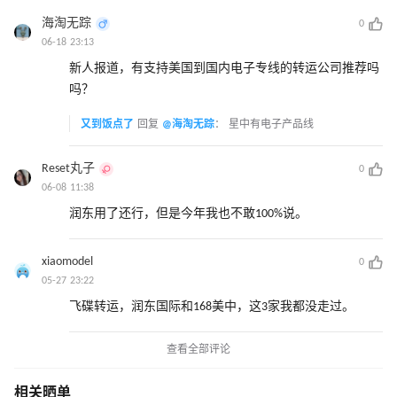
海淘无踪
0
06-18 23:13
新人报道，有支持美国到国内电子专线的转运公司推荐吗
吗？
又到饭点了
回复
@海淘无踪
：
星中有电子产品线
Reset丸子
0
06-08 11:38
润东用了还行，但是今年我也不敢100%说。
xiaomodel
0
05-27 23:22
飞碟转运，润东国际和168美中，这3家我都没走过。
查看全部评论
相关晒单