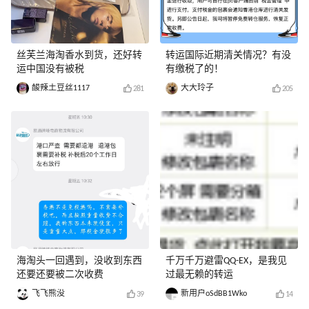
丝芙兰海淘香水到货，还好转
转运国际近期清关情况？有没
运中国没有被税
有缴税了的！
酸辣土豆丝1117
大大玲子
281
205
海淘头一回遇到，没收到东西
千万千万避雷QQ-EX，是我见
还要还要被二次收费
过最无赖的转运
飞飞熊没
新用户oSdBB1Wko
39
14