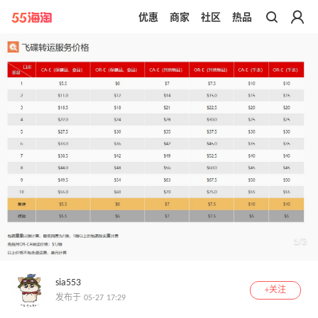
优惠
商家
社区
热品
带你去官网买正品
1
/
3
sia553
+关注
发布于 05-27 17:29