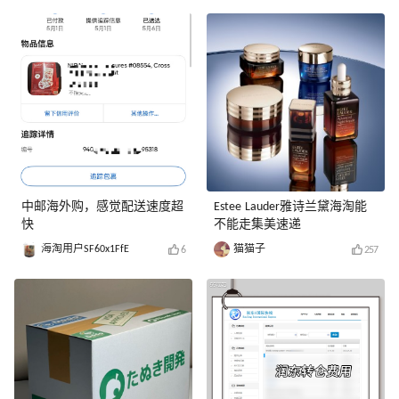
中邮海外购，感觉配送速度超
Estee Lauder雅诗兰黛海淘能
快
不能走集美速递
海淘用户SF60x1FfE
猫猫子
6
257