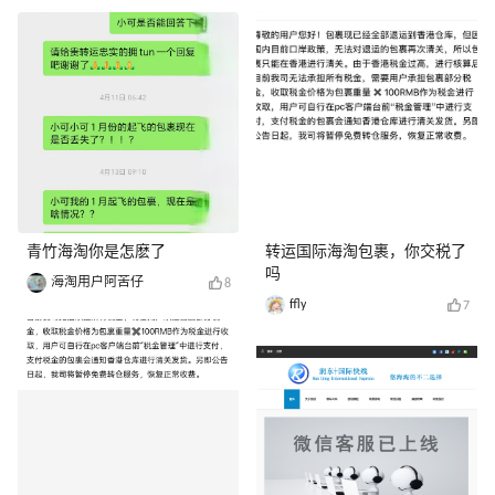
青竹海淘你是怎麽了
转运国际海淘包裹，你交税了
吗
海淘用户阿苦仔
8
ffly
7