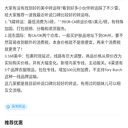
大家有没有找到好的美中转运呀?看到好多小伙伴转运踩了不少雷，
给大家推荐一波我最近听说口碑比较好的转运呀。
1.飞碟转运：最低消费为1磅，**州OR-CA转运价格1美元/磅，有特殊
加固、打包视频、分箱和退货服务。
2.润东国际：有CA/OR两个仓库，一般买护肤品地址下到OR州，要不
然容易收到额外的消费税，本身价格就不是很便宜，再来个消费税
就更贵了！
3.168美中：包裹时效延迟，线路有巨大调整，商品价格从原价改为
实际购买价格，并有大幅变化。新增鸟家专线，主动报关。B渠道有
5个品牌衣服限运。包包专线，增加100元附加费，不支持Tory Burch
这种一线品牌运输。
这几家都是我目前听说口碑比较好的转运，有用过的姐妹儿可以相
互交流哦。
海淘转运
推荐优惠