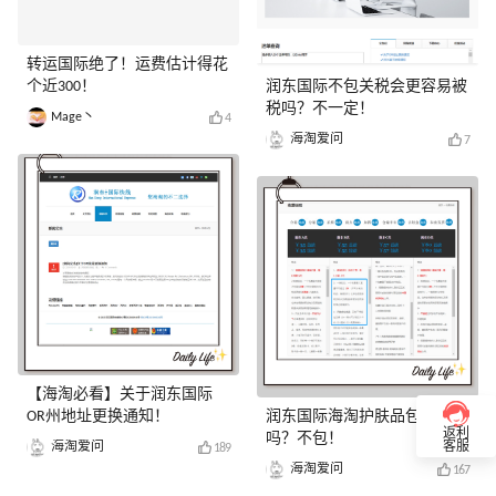
转运国际绝了！运费估计得花
个近300！
润东国际不包关税会更容易被
税吗？不一定！
Mage丶
4
海淘爱问
7
【海淘必看】关于润东国际
OR州地址更换通知！
润东国际海淘护肤品包关税
返利
吗？不包！
海淘爱问
客服
189
海淘爱问
167