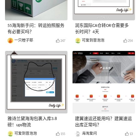
55海淘新手问：转运拍照服务
润东国际CA仓转OR仓需要多
有必要买吗？
长时间？4天
一只橙子耶
可爱到冒泡泡
247
254
雅诗兰黛海淘包裹入库3.8
建翼速运还能用吗？建翼速运
磅！ups物流
出库正常吗？
可爱到冒泡泡
海淘爱问
155
13