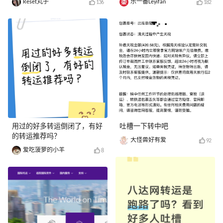
Reset丸子
乐一番Leyifan
136
182
用过的好多转运倒闭了，有好
吐槽一下转中吧
的转运推荐吗？
大怪兽好有爱
92
爱吃菠萝的小羊
8