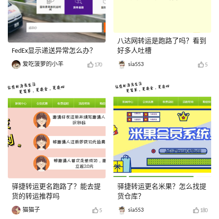
八达网转运是跑路了吗？看到
FedEx显示递送异常怎么办？
好多人吐槽
爱吃菠萝的小羊
sia553
170
5
驿捷转运更名跑路了？能去提
驿捷转运更名米果？怎么找提
货的转运推荐吗
货仓库？
猫猫子
sia553
5
180