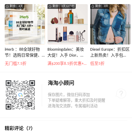
剩余：4天
剩余：3天12小时
剩余：3天
iHerb ：88全球好物
Bloomingdales：美妆
Diesel Europe：折扣区
节！选购日常保健、
大促！入手 Dior、
上新热卖！入手包
健身补剂、护肤洗护
Prada、TF 等
袋、服饰、鞋履等
无门槛7.5折
满$200享8.5折优惠+部分送好礼
低至5折
等
海淘小顾问
精彩评论（7）