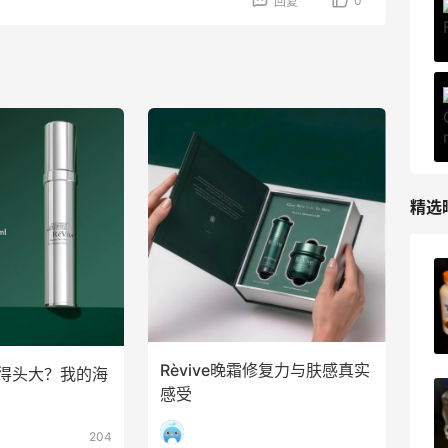
0
回复
精选
XHS姐妹太会省了！！iHerb这波操作直
接6折拿下
1
08月09日
Rèvive晚霜修复力与肤感真实
华选得头大？我的海
感受
iherb购入鱼油镁片Q10三件套
204