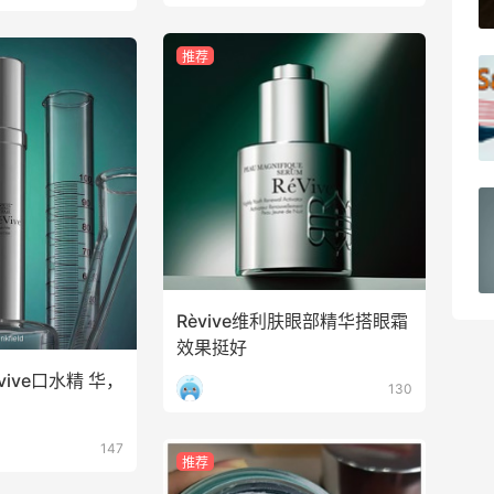
1
08月09日
推荐
Quest蛋白棒 | 水果麦片味太好吃了！
2
08月09日
iHerb下单基础营养三件套
1
08月09日
Rèvive维利肤眼部精华搭眼霜
效果挺好
ive口水精 华，
130
147
推荐