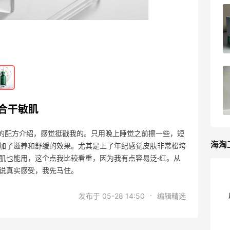
柏瑞美和BABI的定妆喷雾哪个更好用？
06-16
5
Lululemon防-晒衣怎么样？
06-12
1
适合干敏肌
级后的配方介绍，感觉挺戳我的。只用晚上睡觉之前擦一些，短
海淘
加了滋养和舒缓的效果。尤其是上了年纪感觉皮肤非常松垮
肌也能用，这个点我比较看重，因为我有点容易泛-红。从
说说真实感受，我先马住。
·
发布于 05-28 14:50
编辑精选