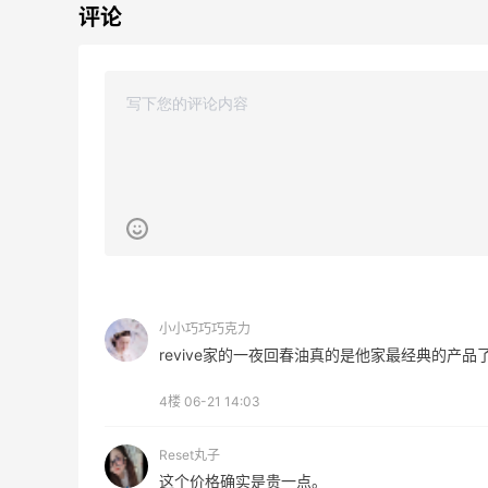
评论
Suit Negozi：夏季大促！DVN 麂皮运动鞋
1天12小时
史低价2000元不到
SS26时尚大牌低至5.5折
Suit Negozi
Bloomingdales：美妆大促！入手 Dior、
18小时
Prada、TF 等
小小巧巧巧克力
满$200享8.5折优惠+部分送好礼
revive家的一夜回春油真的是他家最经典的产品
Bloomingdales
4楼
Mytheresa：折扣区时尚上新热卖 关注
06-21 14:03
8天12小时
TOTEME、ZIMMERMAN 等
享额外9折
Reset丸子
Mytheresa
这个价格确实是贵一点。