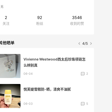
无
2
92
3546
关注
粉丝
收到的赞
其他晒单
4/5
Vivienne Westwood西太后珍珠项链怎
么辨别真
06-04
2
悦芙媞雪糕防-晒，清爽不油腻
06-03
5