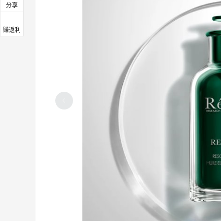
分享
赚返利
开始绑定55的返利券啦～认真研究了一番
挺简单的
1
3
21天前
永辉超市，这几年逛的最多的超市
3
3
21天前