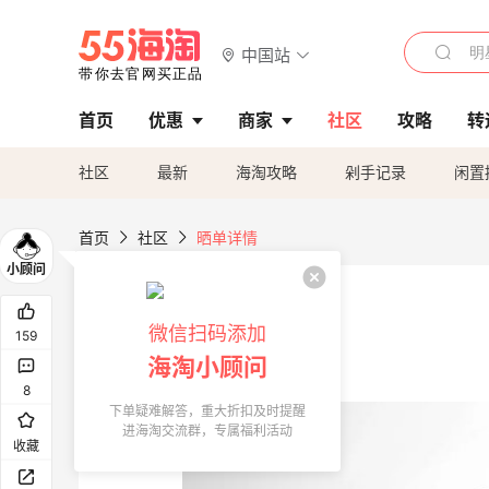
中国站
首页
优惠
商家
社区
攻略
转
社区
最新
海淘攻略
剁手记录
闲置
首页
社区
晒单详情
微信扫码添加
159
海淘小顾问
8
下单疑难解答，重大折扣及时提醒
进海淘交流群，专属福利活动
收藏