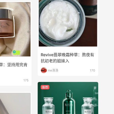
Revive翡翠晚霜种草：熬夜有
抗初老的姐妹入
霜种草：坚持用完肯
me洛洛
170
175
推荐