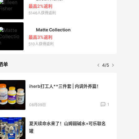
最高2%返利
5146人获得返利
Matte Collection
最高3%返利
510人获得返利
晒单
4/5
iherb打工人**三件套 | 内调外养篇！
1
08月09日
夏天续命水来了！山姆弱碱水+可乐联名
罐