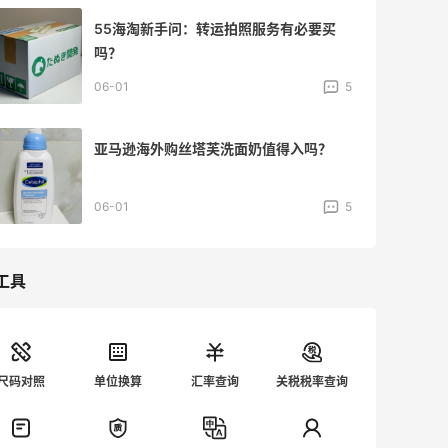
55海淘新手问：转运拍照服务有必要买
吗？
06-01
5
亚马逊海外购丝塔芙洗面奶值得入吗？
06-01
5
工具
尺码对照
单位换算
汇率查询
关税税率查询