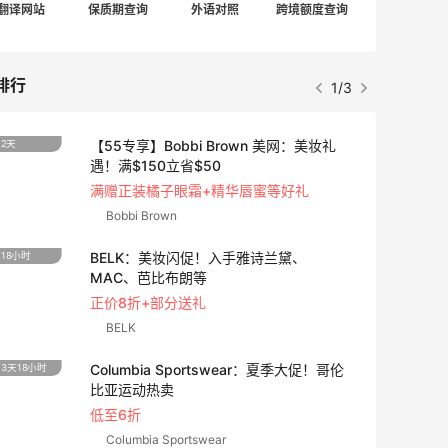
翻译网站
保质期查询
外语对照
跨境额度查询
排行
1/3
【55专享】Bobbi Brown 美网：美妆礼
2天
遇！满$150立省$50
满赠正装橘子眼霜+精华唇蜜等好礼
Bobbi Brown
BELK：美妆闪促！入手雅诗兰黛、
18小时
MAC、芭比布朗等
正价8折+部分送礼
BELK
Columbia Sportswear：夏季大促！哥伦
3天18小时
比亚运动热卖
低至6折
Columbia Sportswear