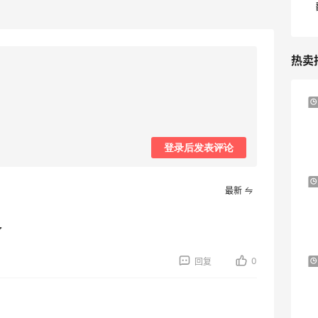
热卖
Bloomingdales：时尚热卖！入手珑骧、
18小时
Tory Burch、拉夫劳伦等
每满$100返$25礼卡
登录后发表评论
Bloomingdales
Shu Uemura：植村秀彩妆特惠 入热销洁
6天
最新
颜油系列
无门槛7折 会员6.5折
了
Shu Uemura
0
Il duomo：时尚上新热卖！入手
回复
24天6小时
Lemaire、Moncler、Acne 等
新人首单7.5折优惠
Il duomo