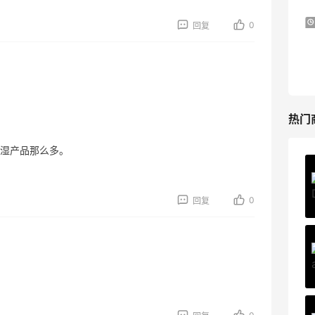
iHerb ：88全球好物节！选购日常保健、
1天6小时
0
回复
健身补剂、护肤洗护等
无门槛7.5折
iHerb
热门
湿产品那么多。
Private Internet Access VPN
最高70%返利
0
回复
189人获得返利
COUTR
6%返利
229人获得返利