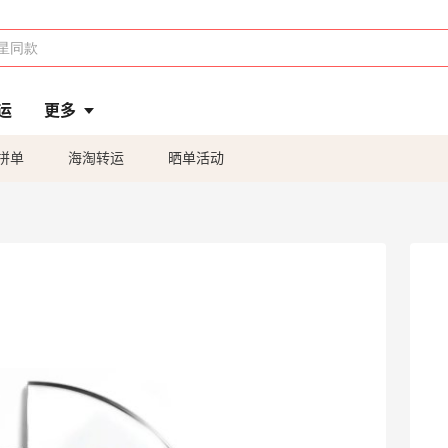
运
更多
拼单
海淘转运
晒单活动