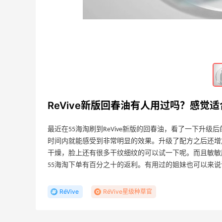
古茗桃桃冰冰李半融化才是正确打开姿势
~
4
4
23天前
这家台湾店也太棒啦，每次去都感觉很开
心~
07-07
4
4
ReVive新版回春油有人用过吗？感觉
最近在55海淘刷到ReVive新版的回春油，看了一下升
时间内就能感受到非常明显的效果。升级了配方之后还增
干燥，脸上还有很多干纹细纹的可以试一下呢。而且敏敏
55海淘下单有百分之十的返利。有用过的姐妹也可以来
RéVive
RéVive星级种草官