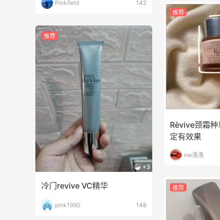
Pinkfield
142
推荐
推荐
Rèvive颈
定有效果
me洛洛
+3
冷门revive VC精华
推荐
pink1990
148