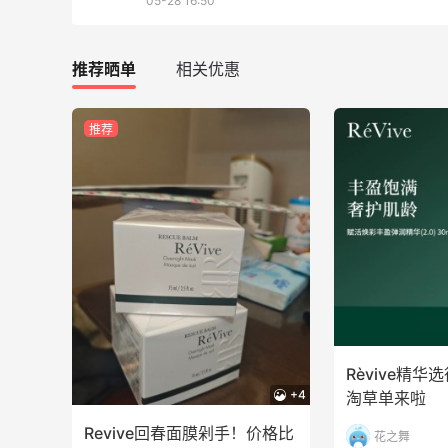
05-28 16:50
最高10%返利
286人获得返利
推荐晒单
相关优惠
RFM Denim
6%返利
推荐
87人获得返利
看
天猫超市买到超极划算的高露洁牙膏～
0
1
08月09日
Rèvive精
+4
淘草单来啦
烤肉五花肉才是最好吃的～滋滋冒油非常
不错
Revive回春面膜剁手！价格比
花之舞