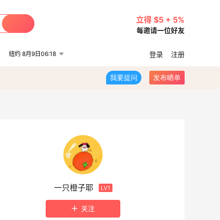
立得 $5 + 5%
每邀请一位好友
纽约 8月9日06:18
登录
注册
我要提问
发布晒单
一只橙子耶
LV1
关注