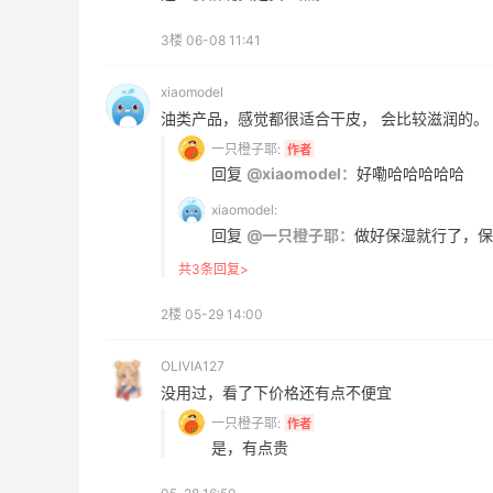
Macy's：Lancome 兰蔻美妆大促低至5折
11天21小时
3楼
06-08 11:41
满赠三重好礼
低门槛入手7件套
xiaomodel
Macy's
油类产品，感觉都很适合干皮， 会比较滋润的。
一只橙子耶:
作者
回复
@xiaomodel：
好嘞哈哈哈哈哈
xiaomodel:
回复
@一只橙子耶：
做好保湿就行了，保
ERGO Baby
共3条回复>
4%返利
2楼
05-29 14:00
62人获得返利
OLIVIA127
Belly Bandit
没用过，看了下价格还有点不便宜
4%返利
一只橙子耶:
作者
42人获得返利
是，有点贵
TIMEBEAM (US)