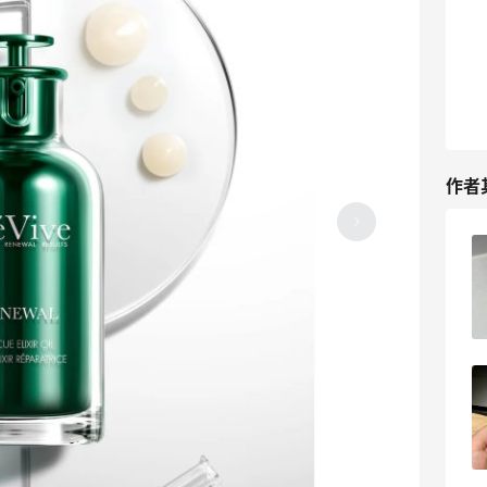
作者
爆炒螺蛳粉，根本无法拒绝的美味～
07-05
3
坐高铁能不能带防-晒喷雾？
06-16
1