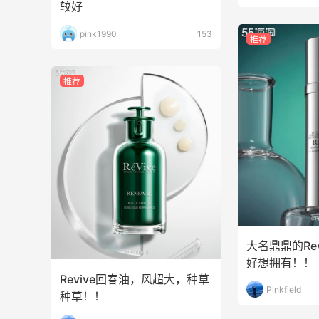
较好
0
0
08月09日
pink1990
153
推荐
价
刘文祥麻辣烫还不错～加了麻酱挺好吃
推荐
0
0
08月09日
奥尔良烤鸡腿+爆炒鱿鱼须还不错哦～小
朋友爱吃
1
0
08月09日
大名鼎鼎的Rev
好想拥有！！
Revive回春油，风超大，种草
Pinkfield
种草！！