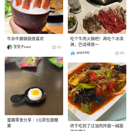
牛杂牛腩锅我很喜欢
吃个牛肉火锅吧！再吃个冰淇
淋，巴适得很～
莹莹子Luna
152
pink1990
180
童趣零食分享｜1元荷包蛋糖
果
终于吃到了过油肉拌面～碱面