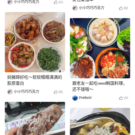
小小巧巧巧克力
153
小小巧巧巧克力
183
焖猪蹄好吃～软软糯糯满满的
胶原蛋白
跟老友一起吃need韩国料理，
还不错哦～
小小巧巧巧克力
181
Pinkfield
170