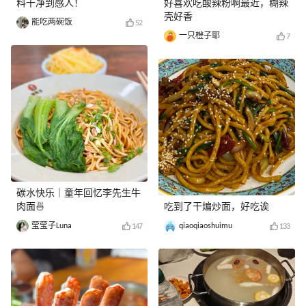
料干净到感人！
好喜欢吃酸辣粉啊最近，糊辣
壳好香
能吃两碗饭
52
一只橙子耶
7
碳水快乐｜童年回忆李先生牛
肉面🍜
吃到了干煸炒面，好吃诶
莹莹子Luna
qiaoqiaoshuimu
147
133