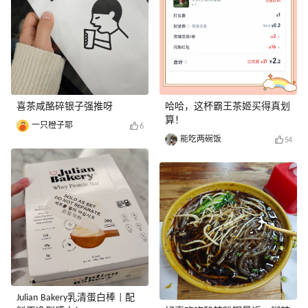
喜茶咸酪碎银子强推呀
哈哈，这杯霸王茶姬买得真划
算！
一只橙子耶
6
能吃两碗饭
54
Julian Bakery乳清蛋白棒 | 配