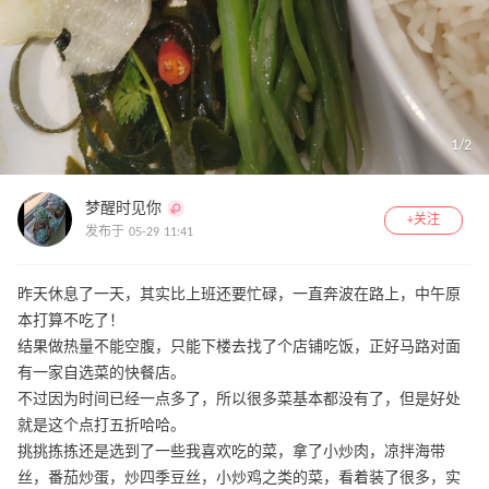
1
/
2
梦醒时见你
+关注
发布于 05-29 11:41
昨天休息了一天，其实比上班还要忙碌，一直奔波在路上，中午原
本打算不吃了！
结果做热量不能空腹，只能下楼去找了个店铺吃饭，正好马路对面
有一家自选菜的快餐店。
不过因为时间已经一点多了，所以很多菜基本都没有了，但是好处
就是这个点打五折哈哈。
挑挑拣拣还是选到了一些我喜欢吃的菜，拿了小炒肉，凉拌海带
丝，番茄炒蛋，炒四季豆丝，小炒鸡之类的菜，看着装了很多，实