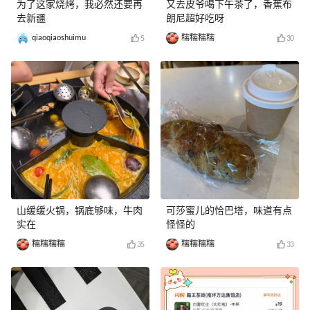
为了这家烧烤，我必然还要再
又去皮爷喝下午茶了，香蕉布
去新疆
朗尼超好吃呀
qiaoqiaoshuimu
糯糯糯糯
5
30
山缓缓火锅，锅底够味，牛肉
可莎蜜儿的恰巴塔，味道有点
实在
怪怪的
糯糯糯糯
糯糯糯糯
35
33