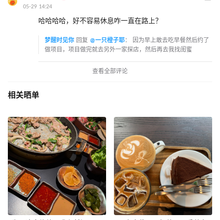
05-29 14:24
哈哈哈哈，好不容易休息咋一直在路上？
梦醒时见你
回复
@一只橙子耶
：
因为早上敢去吃早餐然后约了
做项目，项目做完就去另外一家探店，然后再去我找闺蜜
查看全部评论
相关晒单