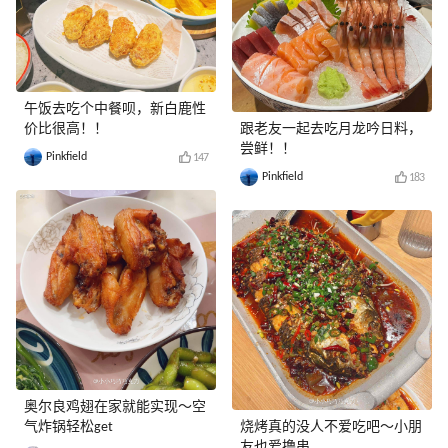
午饭去吃个中餐呗，新白鹿性
价比很高！！
跟老友一起去吃月龙吟日料，
尝鲜！！
Pinkfield
147
Pinkfield
183
奥尔良鸡翅在家就能实现～空
气炸锅轻松get
烧烤真的没人不爱吃吧～小朋
友也爱撸串