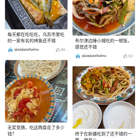
每天都在吃吃吃，乌苏市里吃
的一家有名的烤鱼还不错
布尔津边陲小城吃的一顿饭，
感觉还不错
qiaoqiaoshuimu
184
qiaoqiaoshuimu
152
无奖竞猜，吃这两盘花了多少
钱？
终于在新疆吃到了还不错的一