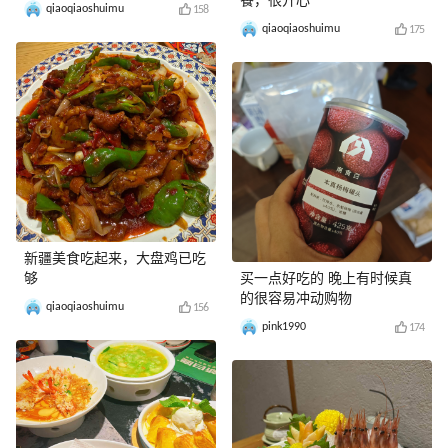
餐，很开心
qiaoqiaoshuimu
158
qiaoqiaoshuimu
175
新疆美食吃起来，大盘鸡已吃
够
买一点好吃的 晚上有时候真
的很容易冲动购物
qiaoqiaoshuimu
156
pink1990
174