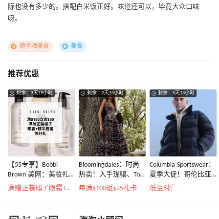
际也没有多少的。搭配白米饭正好。味道还可以，毕竟大众口味
呀。
随手晒美食
美食
推荐优惠
剩余：3天19小时
剩余：2天13小时
剩余：5天13小时
【55专享】Bobbi
Bloomingdales：时尚
Columbia Sportswear：
Brown 美网：美妆礼
热卖！入手珑骧、Tory
夏季大促！哥伦比亚
遇！满$150立省$50
Burch、拉夫劳伦等
运动热卖
满赠正装橘子眼霜+精华唇蜜等好礼
每满$100返$25礼卡
低至6折