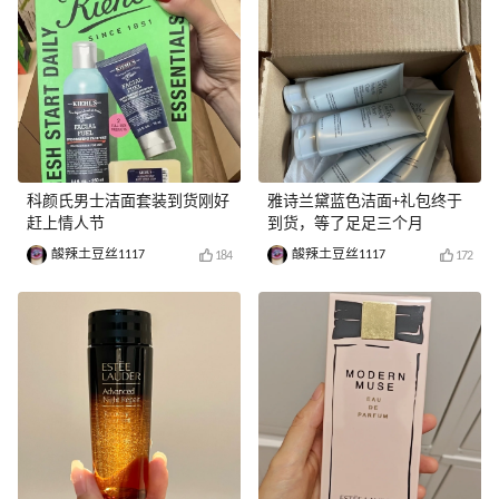
科颜氏男士洁面套装到货刚好
雅诗兰黛蓝色洁面+礼包终于
赶上情人节
到货，等了足足三个月
酸辣土豆丝1117
酸辣土豆丝1117
184
172