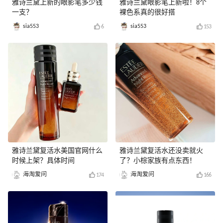
雅诗兰黛上新的眼影笔多少钱
雅诗兰黛眼影笔上新啦！8个
一支？
裸色系真的很好搭
sia553
sia553
6
153
雅诗兰黛复活水美国官网什么
雅诗兰黛复活水还没卖就火
时候上架？具体时间
了？小棕家族有点东西！
海淘爱问
海淘爱问
174
166