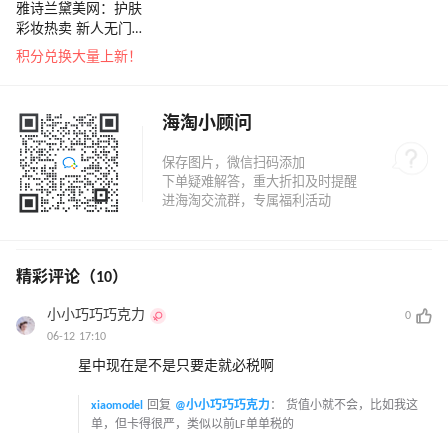
雅诗兰黛美网：护肤
彩妆热卖 新人无门槛
享8.5折
积分兑换大量上新！
海淘小顾问
精彩评论（10）
小小巧巧巧克力
0
06-12 17:10
星中现在是不是只要走就必税啊
xiaomodel
回复
@小小巧巧巧克力
：
货值小就不会，比如我这
单，但卡得很严，类似以前LF单单税的