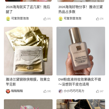
2026海淘就买了这几家！拖后
2026海淘好物分享！雅诗兰黛
腿了
热品占多数
可爱到冒泡泡
可爱到冒泡泡
191
174
雅诗兰黛钢铁侠眼膜，效果立
DW粉底液持妆效果确实不错
竿见影
～没想到干皮也适用
糯糯糯糯
小小巧巧巧克力
190
147