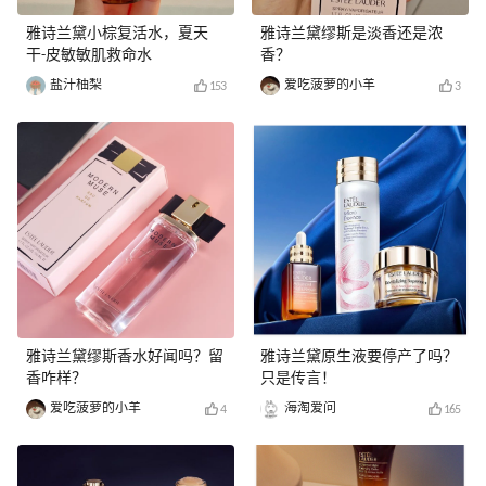
雅诗兰黛小棕复活水，夏天
雅诗兰黛缪斯是淡香还是浓
干-皮敏敏肌救命水
香？
盐汁柚梨
爱吃菠萝的小羊
153
3
雅诗兰黛缪斯香水好闻吗？留
雅诗兰黛原生液要停产了吗？
香咋样？
只是传言！
爱吃菠萝的小羊
海淘爱问
4
165