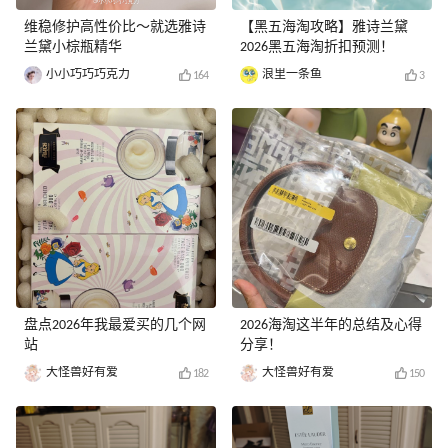
维稳修护高性价比～就选雅诗
【黑五海淘攻略】雅诗兰黛
兰黛小棕瓶精华
2026黑五海淘折扣预测！
小小巧巧巧克力
浪里一条鱼
164
3
盘点2026年我最爱买的几个网
2026海淘这半年的总结及心得
站
分享！
大怪兽好有爱
大怪兽好有爱
182
150