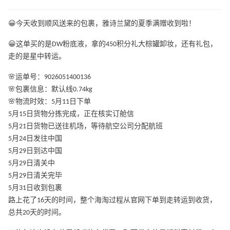
😀今天收到顺风送来的包裹，雅诗兰黛的夏季满赠收到啦！
😀这单买的是DW粉底液，拿的450积分礼大棕罐卸妆，还有礼包，
走的是星中转运。
🌸运单号：9026051400136
🌸包裹信息：默认线0.74kg
🌸物流时效：5月11日下单
5月15日货物分拣完成，正在核实订舱信
5月21日货物已送往机场，等待航空公司分配航班
5月24日发往中国
5月29日到达中国
5月29日清关中
5月29日清关完毕
5月31日收到包裹
路上花了16天的时间，整个海淘过程从官网下单到走转运到收货，
总共20天的时间。