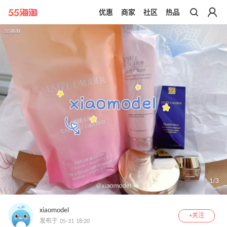
优惠
商家
社区
热品
带你去官网买正品
1
/
3
xiaomodel
+关注
发布于 05-31 18:20