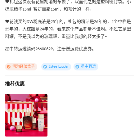
❤️礼包这次没有花里胡哨的布袋了，取而代之的是塑料密封袋。小
棕瓶精华15ml+智妍面霜15ml，和预计的一样。
❤️花钱买的DW粉底液是25年的，礼包的粉洁是26年的，2个中样是
25年的，大棕罐是24年的，看来这个产品销量不佳啊。不过它是塑
料罐，不是我以为的玻璃罐，重量比我想的轻太多了~
星中转运邀请码96600629，注册送运费优惠券。
海淘经验盒子
Estee Lauder
星中转运
推荐优惠