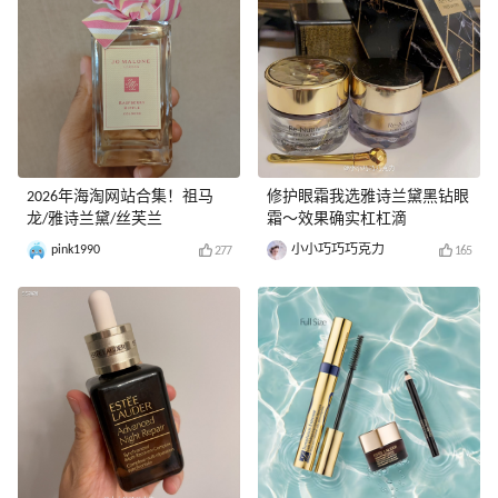
2026年海淘网站合集！祖马
修护眼霜我选雅诗兰黛黑钻眼
龙/雅诗兰黛/丝芙兰
霜～效果确实杠杠滴
pink1990
小小巧巧巧克力
277
165