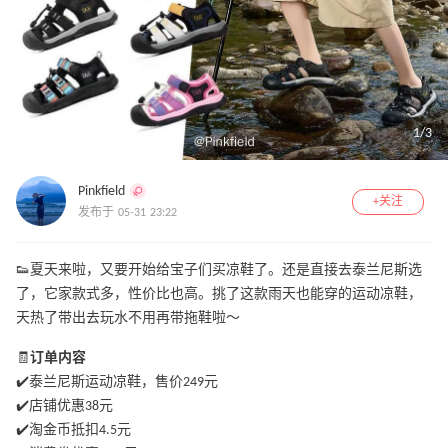
1
/
3
Pinkfield
+关注
发布于 05-31 23:22
👟夏天来啦，又要开始给宝子们买凉鞋了。还是直接去泰兰尼斯选
了，它家款式多，性价比也高。挑了这款雨天也能穿的运动凉鞋，
天热了带出去玩水不用再带拖鞋啦～
🧾
订单内容
✔️泰兰尼斯运动凉鞋，售价249元
✔️店铺优惠38元
✔️淘金币抵扣4.5元