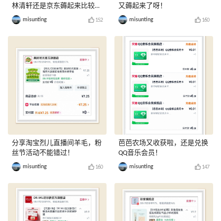
林清轩还是京东薅起来比较
又薅起来了呀！
爽！
misunting
misunting
152
160
分享淘宝烈儿直播间羊毛，粉
芭芭农场又收获啦，还是兑换
丝节活动不能错过！
QQ音乐会员！
misunting
misunting
160
147