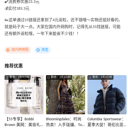
✔️消费券优惠23.3元
💰实付183.3元
👟这单通过55链接还拿到了4元返粒，还不错哦～实物还挺好看的，
就是码子大一点。大家在国内外网购时，记得先从55找链接，可能
还有额外返粒哦，一年下来能省不少钱！！
国内晒晒圈
淘宝
推荐优惠
剩余：3天9小时
剩余：2天3小时
剩余：5天3小时
【55专享】Bobbi
Bloomingdales：时尚
Columbia Sportswear：
Brown 美网：美妆礼
热卖！入手珑骧、Tory
夏季大促！哥伦比亚