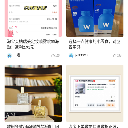
淘宝买柏瑞美定妆喷雾跳55海
选择一点健康的小零食，对肠
淘！返利2.91元
胃更好
二姐
pink1990
165
158
欧树多效润泽修护精华油｜回
淘宝下单敷尔佳湿敷棉正装，