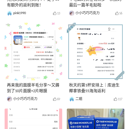
有额外的返利到账！
最后一篇羊毛贴啦
pink1990
小小巧巧巧克力
13
56
再来我的面膜羊毛分享～又薅
秋天的第1杯安排上｜库迪生
到了10片面膜+2片眼膜
椰拿铁叠55海淘返利
小小巧巧巧克力
二姐
69
117