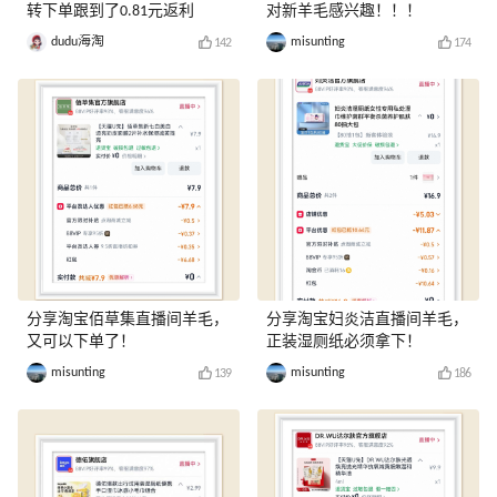
转下单跟到了0.81元返利
对新羊毛感兴趣！！！
dudu海淘
misunting
142
174
分享淘宝佰草集直播间羊毛，
分享淘宝妇炎洁直播间羊毛，
又可以下单了！
正装湿厕纸必须拿下！
misunting
misunting
139
186