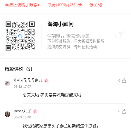
遇！满$150立省$50
Burch、拉夫劳伦等
运动热卖
满赠正装橘子眼霜+精华唇蜜等好礼
每满$100返$25礼卡
低至6折
海淘小顾问
精彩评论（3）
小小巧巧巧克力
0
06-12 17:07
夏天来啦 确实要买凉鞋穿起来啦
Reset丸子
0
06-09 15:40
我也给我家崽崽买了泰兰尼斯的这个凉鞋。