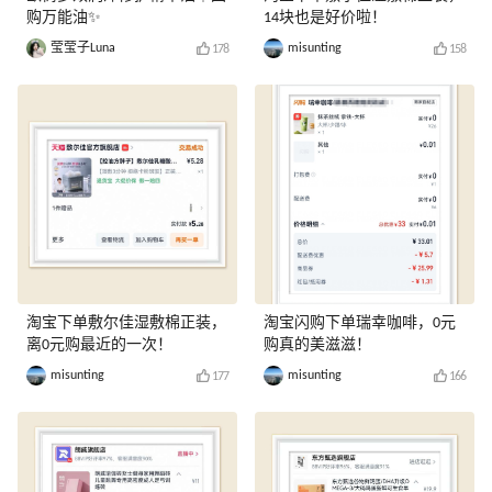
购万能油✨
14块也是好价啦！
莹莹子Luna
misunting
178
158
淘宝下单敷尔佳湿敷棉正装，
淘宝闪购下单瑞幸咖啡，0元
离0元购最近的一次！
购真的美滋滋！
misunting
misunting
177
166