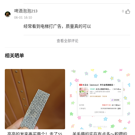
啤酒泡泡213
0
06-01 16:10
经常看到电梯打广告，质量真的可以
查看全部评论
相关晒单
亮亮的发夹再买两个！走了55
羊毛薅的实在有点多～积攒的