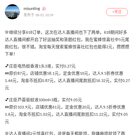
misunting
+关注
发布于 06-01 10:39
🌸继续分享618订单，这次在达人直播间也下了两单。618期间好多
达人直播间都开启了好运抽奖和答题红包，我在蜜蜂惊喜社中5元尾
款红包，很不错。淘宝每天搜索蜜蜂惊喜社红包也能得2元，攒攒攒
下单！
💕庄臣电热蚊香液1头3液，实付0.27元
💤原价87元，店铺优惠58.1元，定金优惠10元，达人9.5折券优惠
1.44元，淘金币抵扣0.87元，达人直播间尾款抵扣16.32元，实付0.27
元
💕庄臣芦荟驱蚊液100ml×3瓶，实付9.05元
💤原价103.9元，店铺优惠61元，定金优惠20元，达人9.5折券优惠
1.6元，淘金币抵扣1.03元，达人直播间尾款抵扣11.22元，实付9.05
元
🌸达人直播间2元惊喜红包，说是每天都能领，我嫌麻烦就领了两