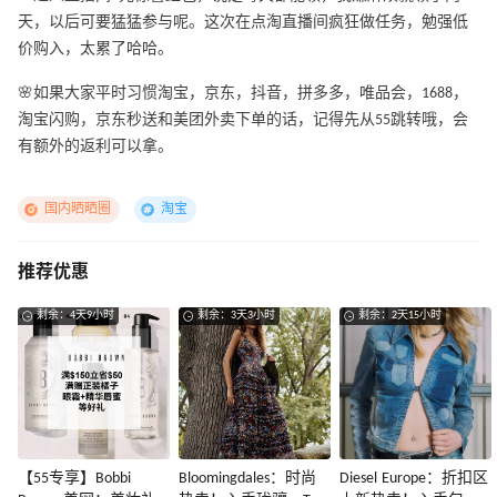
天，以后可要猛猛参与呢。这次在点淘直播间疯狂做任务，勉强低
价购入，太累了哈哈。
🌸如果大家平时习惯淘宝，京东，抖音，拼多多，唯品会，1688，
淘宝闪购，京东秒送和美团外卖下单的话，记得先从55跳转哦，会
有额外的返利可以拿。
国内晒晒圈
淘宝
推荐优惠
剩余：4天9小时
剩余：3天3小时
剩余：2天15小时
【55专享】Bobbi
Bloomingdales：时尚
Diesel Europe：折扣区