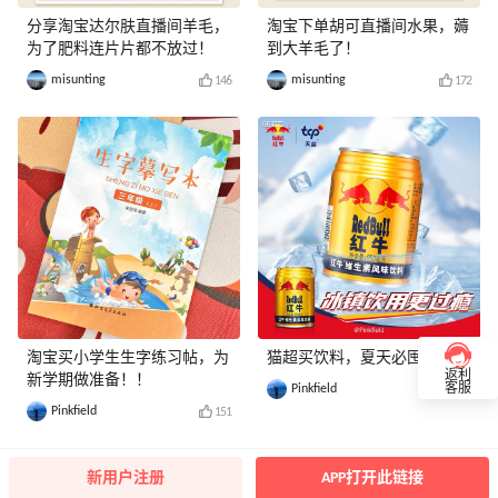
分享淘宝达尔肤直播间羊毛，
淘宝下单胡可直播间水果，薅
为了肥料连片片都不放过！
到大羊毛了！
misunting
misunting
146
172
淘宝买小学生生字练习帖，为
猫超买饮料，夏天必囤！！
返利
新学期做准备！！
Pinkfield
客服
141
Pinkfield
151
新用户注册
APP打开此链接