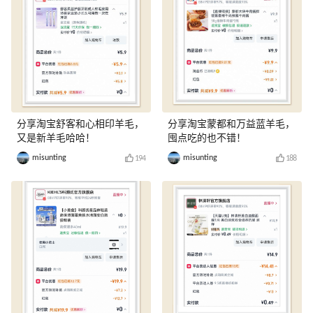
分享淘宝舒客和心相印羊毛，
分享淘宝蒙都和万益蓝羊毛，
又是新羊毛哈哈！
囤点吃的也不错！
misunting
misunting
194
188