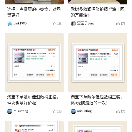
选择一点健康的小零食，对肠
欧树多效润泽修护精华油｜回
胃更好
购万能油✨
pink1990
莹莹子Luna
158
176
淘宝下单敷尔佳湿敷棉正装，
淘宝下单敷尔佳湿敷棉正装，
14块也是好价啦！
离0元购最近的一次！
misunting
misunting
158
176