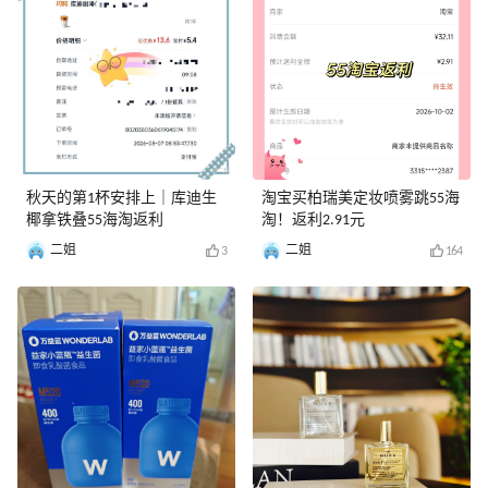
秋天的第1杯安排上｜库迪生
淘宝买柏瑞美定妆喷雾跳55海
椰拿铁叠55海淘返利
淘！返利2.91元
二姐
二姐
3
164