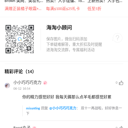
Brown 美网：美妆礼
热卖！入手珑骧、Tory
上新热卖！入手包
遇！满$150立省$50
Burch、拉夫劳伦等
袋、服饰、鞋履等
满赠正装橘子眼霜+精华唇蜜等好礼
每满$100返$25礼卡
低至5折
海淘小顾问
精彩评论（14）
小小巧巧巧克力
0
06-12 16:54
你的精力感觉好好 我每天薅那么点羊毛都感觉好累
misunting
回复
@小小巧巧巧克力
：
双十一再战啦，好好休息一
下