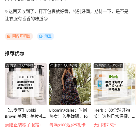
✨这两天收到了，打开包裹就好香，特别好闻，期待一下，是不是
让衣服有香香的味道😃
国内晒晒圈
淘宝
推荐优惠
剩余：2天17小时
剩余：1天11小时
剩余：1天23小时
【55专享】Bobbi
Bloomingdales：时尚
iHerb ：88全球好物
Brown 美网：美妆礼
热卖！入手珑骧、Tory
节！选购日常保健、
遇！满$150立省$50
Burch、拉夫劳伦等
健身补剂、护肤洗护
满赠正装橘子眼霜+精华唇蜜等好礼
每满$100返$25礼卡
无门槛7.5折
等