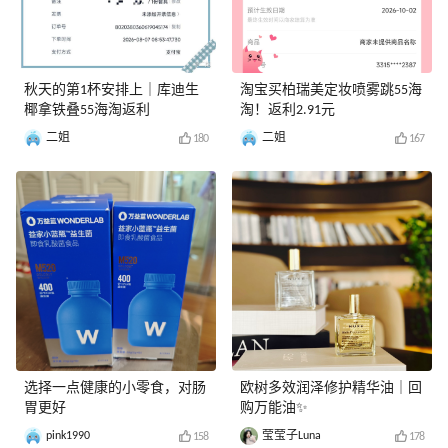
秋天的第1杯安排上｜库迪生
淘宝买柏瑞美定妆喷雾跳55海
椰拿铁叠55海淘返利
淘！返利2.91元
二姐
二姐
180
167
选择一点健康的小零食，对肠
欧树多效润泽修护精华油｜回
胃更好
购万能油✨
pink1990
莹莹子Luna
158
178