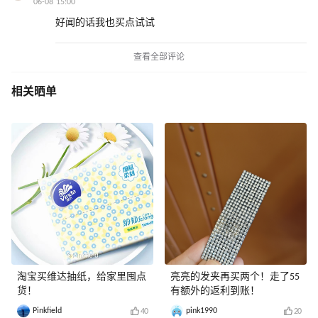
06-08 15:00
好闻的话我也买点试试
查看全部评论
相关晒单
淘宝买维达抽纸，给家里囤点
亮亮的发夹再买两个！走了55
货！
有额外的返利到账！
Pinkfield
pink1990
40
20