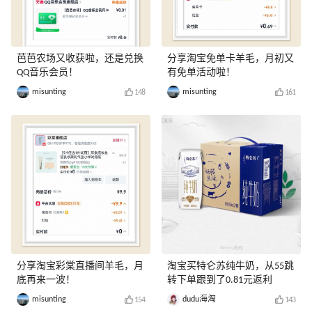
芭芭农场又收获啦，还是兑换
分享淘宝免单卡羊毛，月初又
QQ音乐会员！
有免单活动啦！
misunting
misunting
148
161
分享淘宝彩棠直播间羊毛，月
淘宝买特仑苏纯牛奶，从55跳
底再来一波！
转下单跟到了0.81元返利
misunting
dudu海淘
154
143