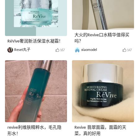
大火的Revive口水精华值得买
RéVive奢润新活保湿水凝霜！
吗？
Reset丸子
xiaomodel
167
147
revive利维肤精粹水，毛孔隐
Revive 翡翠面霜，面霜的天
形水！
菜，真的好用