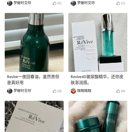
梦醒时见你
梦醒时见你
191
153
Revive一夜回春油，虽然贵但
Revive4D玻尿酸精华，还你皮
是真好用
肤澎润感。
梦醒时见你
糯糯糯糯
156
169