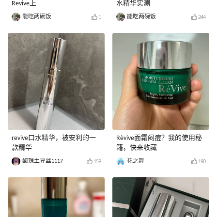
Revive上
水精华实测
能吃两碗饭
能吃两碗饭
1
244
revive口水精华，被安利的一
Rèvive面霜闷痘？我的使用秘
款精华
籍，快来收藏
酸辣土豆丝1117
花之舞
159
190