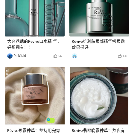
大名鼎鼎的Revive口水精 华，
Rèvive维利肤眼部精华搭眼霜
好想拥有！！
效果挺好
Pinkfield
147
130
Rèvive颈霜种草：坚持用完肯
Revive翡翠晚霜种草：熬夜有