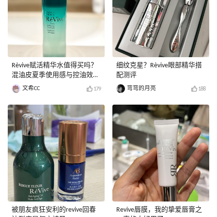
Rèvive赋活精华水值得买吗？
细纹克星？Rèvive眼部精华搭
混油皮夏季使用感与控油效果
配测评
实测
文希CC
弯弯的月亮
179
188
被朋友疯狂安利的revive回春
Revive唇膜，我的挚爱唇膏之