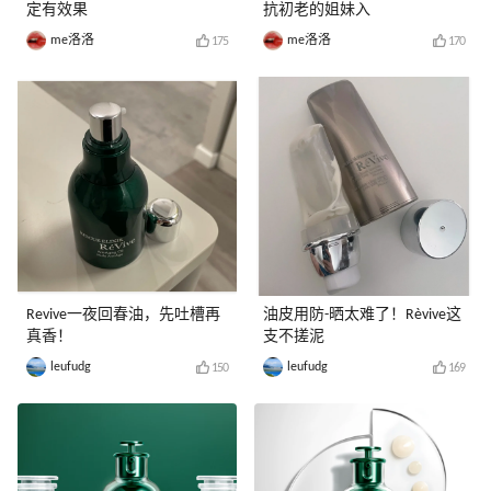
定有效果
抗初老的姐妹入
me洛洛
me洛洛
175
170
Revive一夜回春油，先吐槽再
油皮用防-晒太难了！Rèvive这
真香！
支不搓泥
leufudg
leufudg
150
169