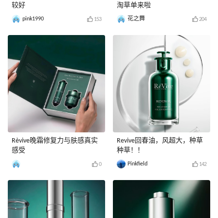
较好
淘草单来啦
pink1990
花之舞
153
204
Rèvive晚霜修复力与肤感真实
Revive回春油，风超大，种草
感受
种草！！
Pinkfield
0
142