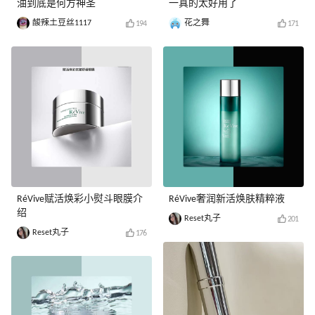
油到底是何方神圣
一真的太好用了
酸辣土豆丝1117
花之舞
194
171
RéVive赋活焕彩小熨斗眼膜介
RéVive奢润新活焕肤精粹液
绍
Reset丸子
201
Reset丸子
176