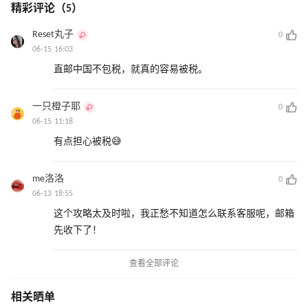
精彩评论（5）
Reset丸子
0
06-15 16:03
直邮中国不包税，就真的容易被税。
一只橙子耶
0
06-15 11:18
有点担心被税😅
me洛洛
0
06-13 18:55
这个攻略太及时啦，我正愁不知道怎么联系客服呢，邮箱
先收下了！
查看全部评论
相关晒单