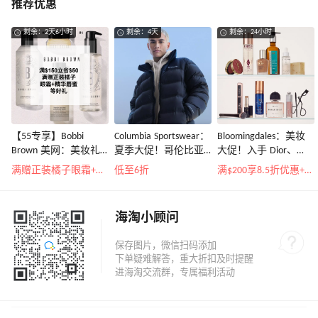
推荐优惠
剩余：2天6小时
剩余：4天
剩余：24小时
【55专享】Bobbi
Columbia Sportswear：
Bloomingdales：美妆
Brown 美网：美妆礼
夏季大促！哥伦比亚
大促！入手 Dior、
遇！满$150立省$50
运动热卖
Prada、TF 等
满赠正装橘子眼霜+精华唇蜜等好礼
低至6折
满$200享8.5折优惠+部分送好礼
海淘小顾问