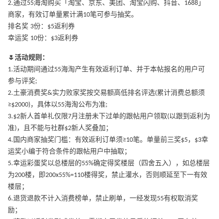
2.通过55海淘购买「淘宝、京东、美团、淘宝闪购、抖音、1688」
商家，有效订单量累计满10笔可参与抽奖。
排名奖 3份：$5返利券
幸运奖 10份：$3返利券
🌷活动规则：
1.活动期间通过55海淘产生有效返利订单、并于本帖报名的用户可
参与评奖;
2.土豪消费奖&实力败家奖按交易额高低排名评选(累计消费总额须
≥$2000)，具体以55海淘公布为准;
3.$2新人首单礼仅限7月注册未下过单的跟帖用户领取(以跟到返利为
准)，且不能与社群$2新人奖叠加；
4.国内商家抽奖门槛：有效返利订单须≥10笔。单量前三奖$5，$3幸
运奖小编于符合条件的跟帖用户中抽取；
5.幸运彩蛋奖以总楼层的55%确定得奖楼层（四舍五入），如总楼层
为200楼，即200x55%=110楼得奖，禁止灌水，否则顺延至下一有效
楼层；
6.退货退款不计入消费榜单，禁止刷单，一经发现55有权取消奖
励；