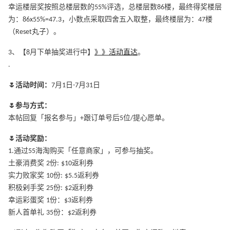
幸运楼层奖按照总楼层数的55%评选，总楼层数86楼，最终得奖楼层
为：86x55%=47.3，小数点采取四舍五入取整，最终楼层为：47楼
（Reset丸子）。
3、【8月下单抽奖进行中】
》》活动直达
。
.
🌷活动时间：
7月1日-7月31日
🌷参与方式：
本帖回复「报名参与」+跟订单号后5位/提心愿单。
🌷活动奖励：
1.通过55海淘购买「任意商家」，可参与抽奖。
土豪消费奖 2份: $10返利券
实力败家奖 10份: $5.5返利券
积极剁手奖 25份: $2返利券
幸运彩蛋奖 1份：$3返利券
新人首单礼 35份：$2返利券