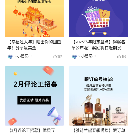
【幸福过大年】晒出你的团圆
【2026马年限定盘点】得奖名
年！分享赢美金
单公布啦！奖励将在近期发
放......
55小管家-JJ
55小管家-JJ
397
163
【2月评论王招募】优质互
【雅诗兰黛春季满赠】跟订单