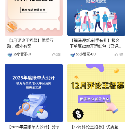
【1月评论王招募】优质互
【福马迎新.剁手有礼】报名
动，额外有奖
下单赢$200开运红包（已评
奖）
55小管家-JJ
55小管家-UU
328
457
【2025年度账单大公开】分享
【12月评论王招募】优质互