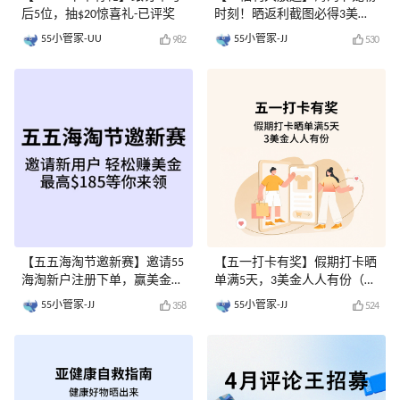
后5位，抽$20惊喜礼-已评奖
时刻！晒返利截图必得3美金-
已评奖
55小管家-UU
55小管家-JJ
982
530
【五五海淘节邀新赛】邀请55
【五一打卡有奖】假期打卡晒
海淘新户注册下单，赢美金奖
单满5天，3美金人人有份（已
励-已评奖
评奖）
55小管家-JJ
55小管家-JJ
358
524