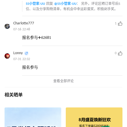
55小管家-UU
回复
@55小管家-UU
：
另外，评论区晒订单号后5
位、以及分享购物清单，有机会中幸运彩蛋奖，积极剁手奖。
Charlotte777
1
07-16 22:48
报名参与➕62681
Lonny
0
07-31 22:32
报名参与
查看全部评论
相关晒单