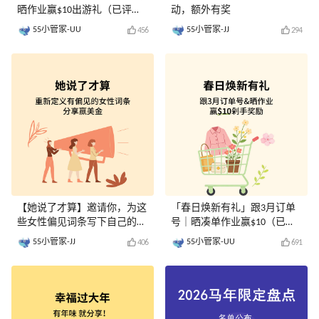
晒作业赢$10出游礼（已评
动，额外有奖
奖）
55小管家-UU
55小管家-JJ
456
294
【她说了才算】邀请你，为这
「春日焕新有礼」跟3月订单
些女性偏见词条写下自己的注
号｜晒凑单作业赢$10（已评
释！
奖）
55小管家-JJ
55小管家-UU
406
691