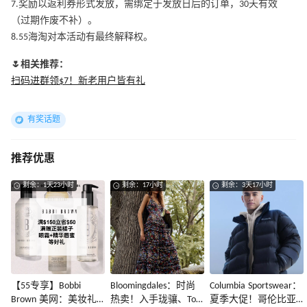
7.奖励以返利券形式发放，需绑定于发放日后的订单，30天有效
（过期作废不补）。
8.55海淘对本活动有最终解释权。
🌷相关推荐：
扫码进群领$7！新老用户皆有礼
有奖话题
推荐优惠
剩余：1天23小时
剩余：17小时
剩余：3天17小时
【55专享】Bobbi
Bloomingdales：时尚
Columbia Sportswear：
Brown 美网：美妆礼
热卖！入手珑骧、Tory
夏季大促！哥伦比亚