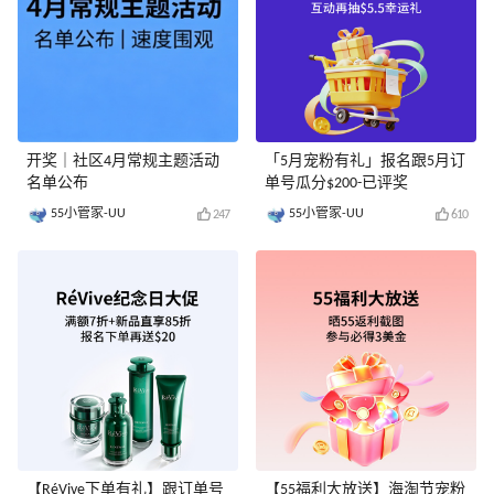
开奖｜社区4月常规主题活动
「5月宠粉有礼」报名跟5月订
名单公布
单号瓜分$200-已评奖
55小管家-UU
55小管家-UU
247
610
【RéVive下单有礼】跟订单号
【55福利大放送】海淘节宠粉