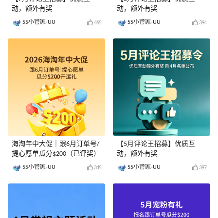
动，额外有奖
动，额外有奖
55小管家-UU
55小管家-UU
465
394
海淘年中大促｜跟6月订单号/
【5月评论王招募】优质互
提心愿单瓜分$200（已评奖）
动，额外有奖
55小管家-UU
55小管家-UU
345
397