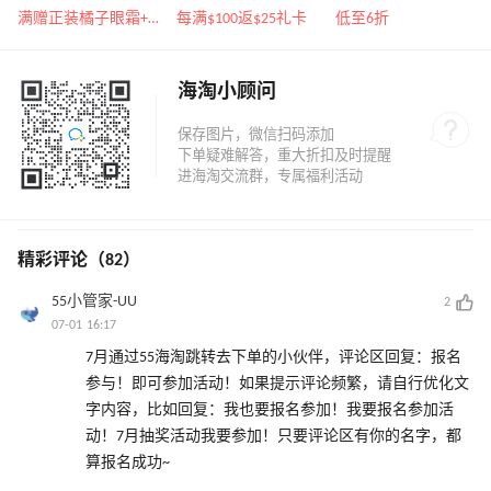
遇！满$150立省$50
Burch、拉夫劳伦等
运动热卖
满赠正装橘子眼霜+精华唇蜜等好礼
每满$100返$25礼卡
低至6折
海淘小顾问
精彩评论（82）
55小管家-UU
2
07-01 16:17
7月通过55海淘跳转去下单的小伙伴，评论区回复：报名
参与！即可参加活动！如果提示评论频繁，请自行优化文
字内容，比如回复：我也要报名参加！我要报名参加活
动！7月抽奖活动我要参加！只要评论区有你的名字，都
算报名成功~