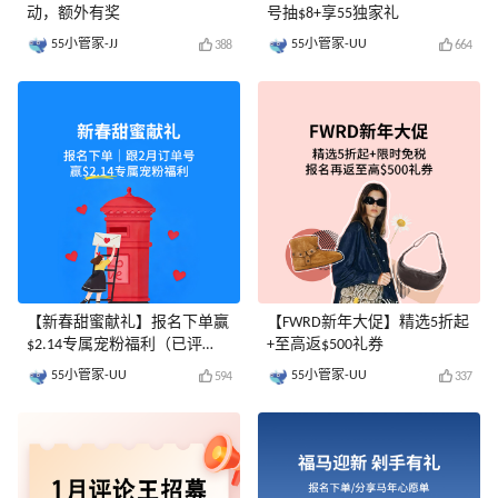
动，额外有奖
号抽$8+享55独家礼
55小管家-JJ
55小管家-UU
388
664
【新春甜蜜献礼】报名下单赢
【FWRD新年大促】精选5折起
$2.14专属宠粉福利（已评
+至高返$500礼券
奖）
55小管家-UU
55小管家-UU
594
337