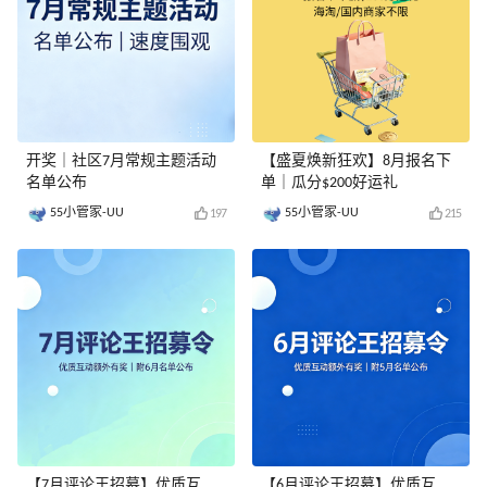
开奖｜社区7月常规主题活动
【盛夏焕新狂欢】8月报名下
名单公布
单｜瓜分$200好运礼
55小管家-UU
55小管家-UU
197
215
【7月评论王招募】优质互
【6月评论王招募】优质互