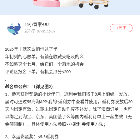
55小管家-UU
+关注
发布于 07-01 16:09
2026年｜就这么悄悄过了半
年初列的心愿单，有躺在收藏夹吃灰的么
不如趁这个七月，给它们一个落地的机会
评论区报名下单，有机会瓜分$200
.
🎁名单公布：（详见图2）
1、恭喜获得奖励的小伙伴们，返利券我们将于8月上旬统一发放，
届时可通过55海淘APP-我的-返利券中查看并使用，返利券发放后30
天内绑定有效，过期未绑定自动作废不补发，除了海淘订单，也可
以绑定到淘宝、京东、美团饿了么等国内返利订单上一起生效（无
金额限制），具体使用方法参照
>>>返利券使用方法
；
2、幸运彩蛋奖：$5.5返利券