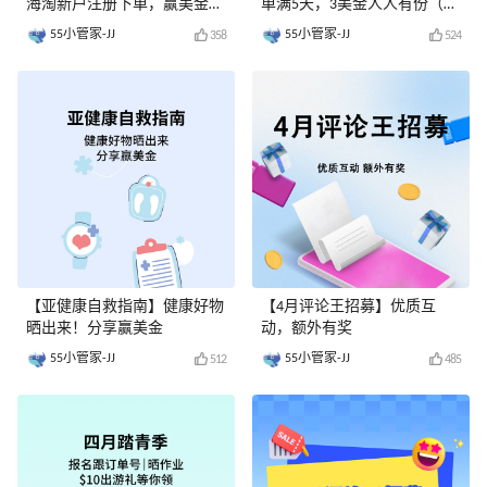
海淘新户注册下单，赢美金奖
单满5天，3美金人人有份（已
励-已评奖
评奖）
55小管家-JJ
55小管家-JJ
358
524
【亚健康自救指南】健康好物
【4月评论王招募】优质互
晒出来！分享赢美金
动，额外有奖
55小管家-JJ
55小管家-JJ
512
485