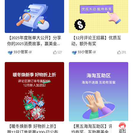
【2025年度账单大公开】分享
【12月评论王招募】优质互
你的2025消费故事，赢美金奖
动，额外有奖
励
55小管家-JJ
55小管家-JJ
527
291
【暖冬焕新季 好物折上折】
【黑五海淘互助区】评论发帖
返利
跟12月订单号赢$200-已公布
均有奖，互助赢美金