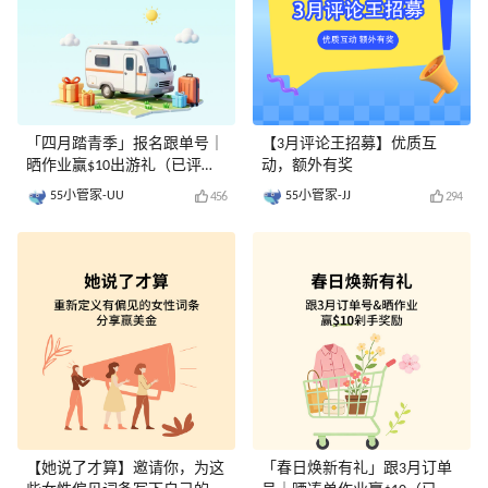
「四月踏青季」报名跟单号｜
【3月评论王招募】优质互
晒作业赢$10出游礼（已评
动，额外有奖
奖）
55小管家-UU
55小管家-JJ
456
294
【她说了才算】邀请你，为这
「春日焕新有礼」跟3月订单