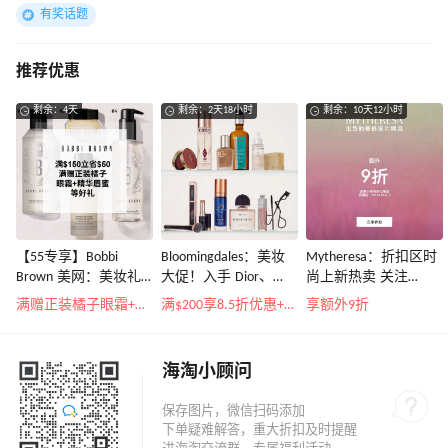
有奖话题
推荐优惠
剩余：4天
剩余：2天18小时
剩余：10天12小时
【55专享】Bobbi
Bloomingdales：美妆
Mytheresa：折扣区时
Brown 美网：美妆礼
大促！入手 Dior、
尚上新热卖 关注
遇！满$150立省$50
Prada、TF 等
TOTEME、
满赠正装橘子眼霜+精华唇蜜等好礼
满$200享8.5折优惠+部分送好礼
享额外9折
ZIMMERMAN 等
海淘小顾问