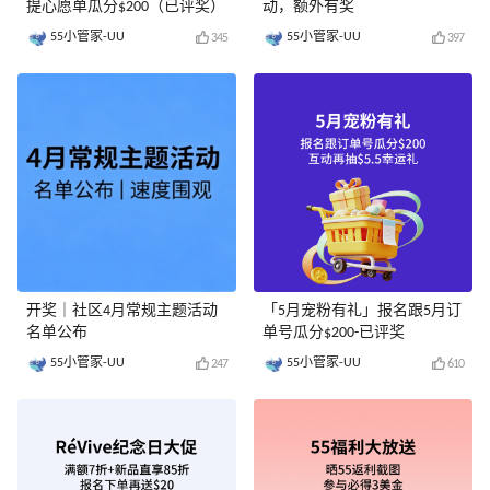
提心愿单瓜分$200（已评奖）
动，额外有奖
55小管家-UU
55小管家-UU
345
397
开奖｜社区4月常规主题活动
「5月宠粉有礼」报名跟5月订
名单公布
单号瓜分$200-已评奖
55小管家-UU
55小管家-UU
247
610