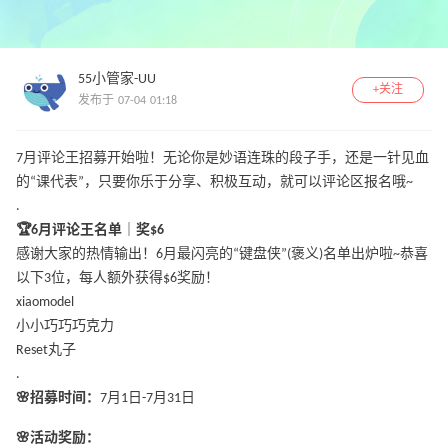
55小管家-UU
+关注
发布于 07-04 01:18
7月评论王招募开始啦！无论你是妙语连珠的段子手，还是一针见血
的“课代表”，只要你乐于分享、积极互动，就可以评论区报名哦~
.
🏆6月评论王名单｜奖$6
感谢大家的热情输出！6月最闪亮的“键盘侠”(褒义)名单出炉啦~恭喜
以下3位，每人额外获得$6奖励！
xiaomodel
小小巧巧巧克力
Reset丸子
.
🌸招募时间：
7月1日-7月31日
🌸活动奖励：