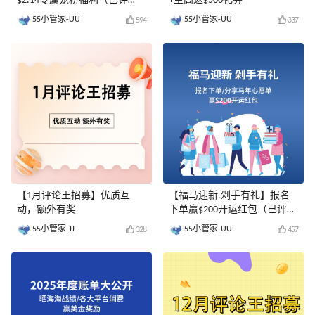
$2.14专属宠粉福利（已评
+至高返$500礼券
奖）
55小管家-UU
55小管家-UU
594
337
【1月评论王招募】优质互
【福马迎新.剁手有礼】报名
动，额外有奖
下单赢$200开运红包（已评
奖）
55小管家-JJ
55小管家-UU
328
457