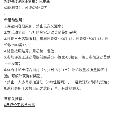
7/27-8/2评论王名单：已更新
$3返利券：小小巧巧巧克力
.
🌸活动说明：
1.评论内容须原创，禁止无意义灌水；
2.本活动奖励可与社区其它活动奖励叠加获得；
3.评论王无名额限制，每周评论数>400奖$3，评论数>600奖$5，评
论数>900奖$7；
4.奖励按周结算，月初统一发放；
5.参加评论王活动需提前联系55小管家-UU报名，擅自参加活动奖励
不允发放；
6.优秀评论王综合当月（7月1日-7月31日）评论数量及质量择优评
选，可额外获得$6奖励；
7.禁止一人多号参加活动（ip地址相同），一经发现取消参加资格；
8.返利券用于发放日起之后的订单，有效期30天。
🌸相关推荐：
6月评论王名单公布