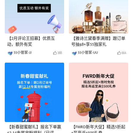
【2月评论王招募】优质互
【雅诗兰黛春季满赠】跟订单
动，额外有奖
号抽$8+享55独家礼
55小管家-JJ
55小管家-UU
388
664
【新春甜蜜献礼】报名下单赢
【FWRD新年大促】精选5折起