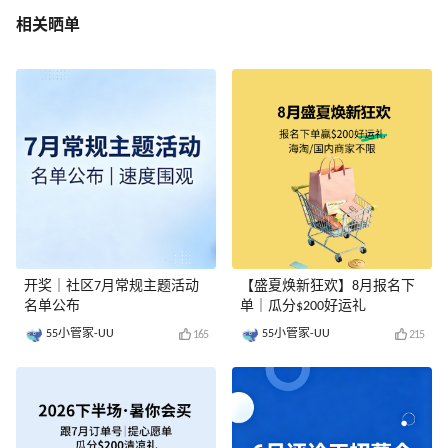
相关晒单
开奖｜社区7月常规主题活动
【盛夏焕新狂欢】8月报名下
名单公布
单｜瓜分$200好运礼
55小管家-UU
55小管家-UU
165
215