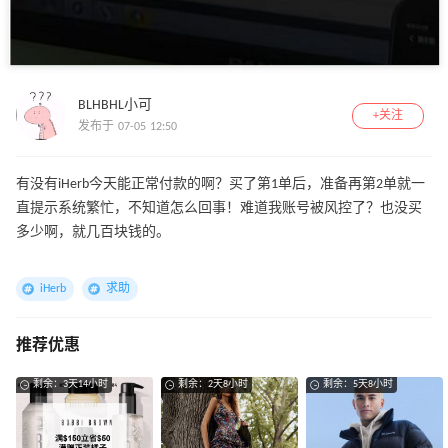
BLHBHL小可
+关注
发布于 07-05 12:50
有没有iHerb今天能正常付款的啊？买了第1单后，准备再第2单就一
直提示系统繁忙，不知道怎么回事！难道我账号被风控了？也没买
多少啊，就几百块钱的。
iHerb
求助
推荐优惠
剩余：3天14小时
剩余：2天8小时
剩余：5天8小时