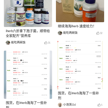
继续海淘iherb 速度给力！
iherb六折拿下孢子菌，顺带给
能吃两碗饭
32
全家配齐“营养库
能吃两碗饭
31
囤货，在iHerb海淘了一些补
剂
囤货，在iHerb海淘了一些补
小泡芙Cici
5
剂