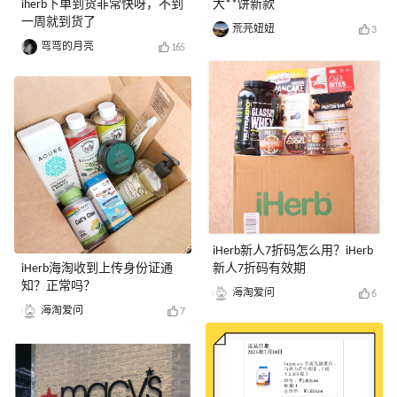
iherb下单到货非常快呀，不到
大**饼新款
一周就到货了
荒芫妞妞
3
弯弯的月亮
165
iHerb新人7折码怎么用？iHerb
iHerb海淘收到上传身份证通
新人7折码有效期
知？正常吗？
海淘爱问
6
海淘爱问
7