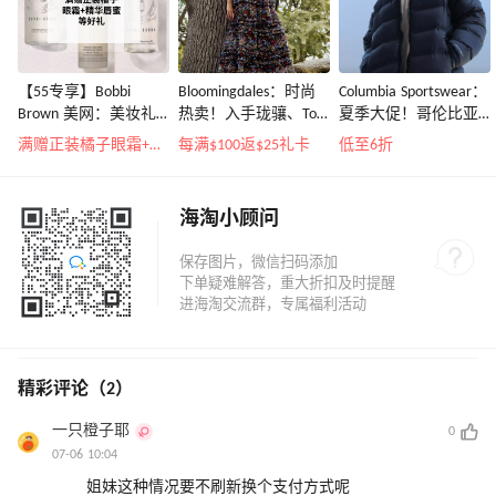
【55专享】Bobbi
Bloomingdales：时尚
Columbia Sportswear：
Brown 美网：美妆礼
热卖！入手珑骧、Tory
夏季大促！哥伦比亚
遇！满$150立省$50
Burch、拉夫劳伦等
运动热卖
满赠正装橘子眼霜+精华唇蜜等好礼
每满$100返$25礼卡
低至6折
海淘小顾问
精彩评论（2）
一只橙子耶
0
07-06 10:04
姐妹这种情况要不刷新换个支付方式呢