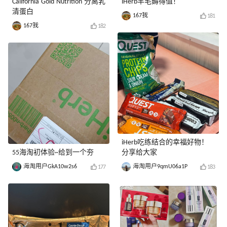
California Gold Nutrition 分离乳
iHerb羊毛薅得值！
清蛋白
167我
181
167我
182
iHerb吃练结合的幸福好物！
55海淘初体验~给到一个夯
分享给大家
海淘用户GkA10w2s6
海淘用户9qmU06a1P
177
183