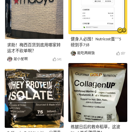
健身人必囤！Nutricost蛋**5
求助！梅西百货到底用哪家转
磅到手718
运才不砍单啊？
能吃两碗饭
187
是小星啊
141
练腿日后的救命稻草，这波