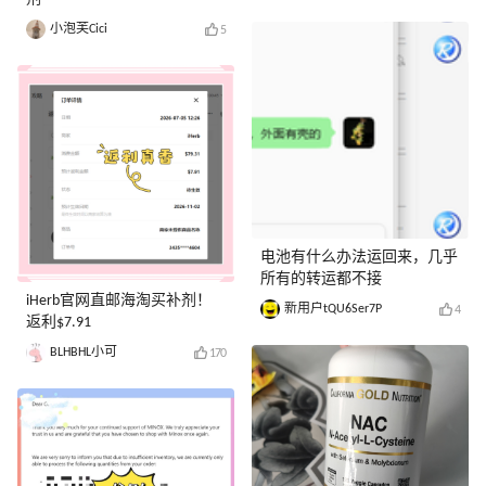
小泡芙Cici
5
电池有什么办法运回来，几乎
所有的转运都不接
iHerb官网直邮海淘买补剂！
新用户tQU6Ser7P
4
返利$7.91
BLHBHL小可
170