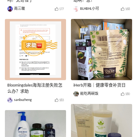
吗？太奇怪了
动啊？急！
南三暖
BLHBHL小可
177
168
Bloomingdales海淘注册失败怎
iHerb开箱｜健康零食补货日
么办？求助
能吃两碗饭
180
sanbuzheng
183