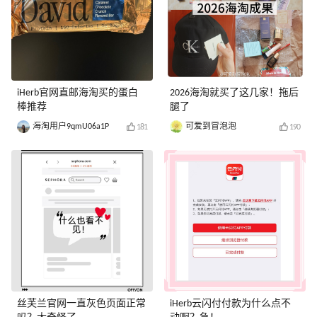
iHerb官网直邮海淘买的蛋白
2026海淘就买了这几家！拖后
棒推荐
腿了
海淘用户9qmU06a1P
可爱到冒泡泡
181
190
丝芙兰官网一直灰色页面正常
iHerb云闪付付款为什么点不