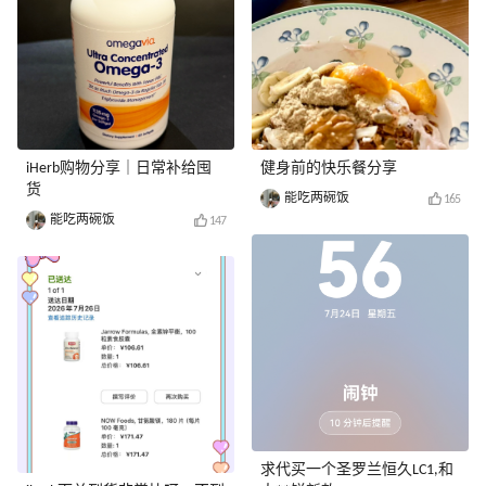
iHerb购物分享｜日常补给囤
健身前的快乐餐分享
货
能吃两碗饭
165
能吃两碗饭
147
求代买一个圣罗兰恒久LC1,和