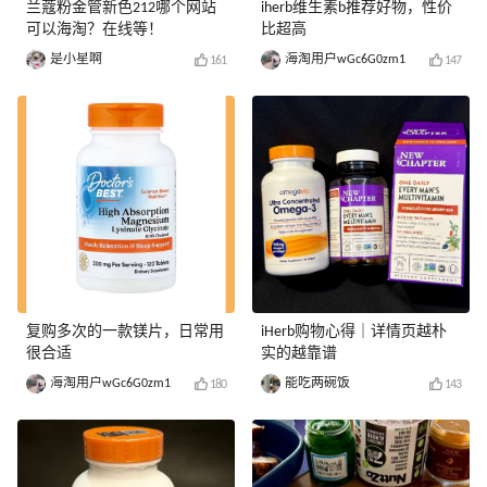
兰蔻粉金管新色212哪个网站
iherb维生素b推荐好物，性价
可以海淘？在线等！
比超高
是小星啊
海淘用户wGc6G0zm1
161
147
复购多次的一款镁片，日常用
iHerb购物心得｜详情页越朴
很合适
实的越靠谱
海淘用户wGc6G0zm1
能吃两碗饭
180
143