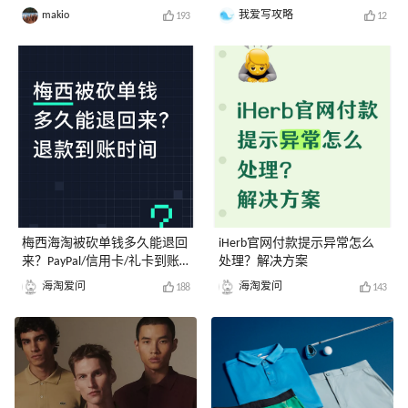
makio
我爱写攻略
193
12
梅西海淘被砍单钱多久能退回
iHerb官网付款提示异常怎么
来？PayPal/信用卡/礼卡到账
处理？解决方案
时间
海淘爱问
海淘爱问
188
143