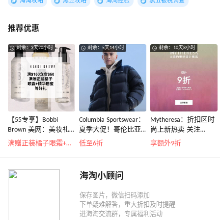
海淘攻略
黑五攻略
海淘经验
黑五被税调查
推荐优惠
剩余：3天20小时
剩余：5天14小时
剩余：10天8小时
【55专享】Bobbi
Columbia Sportswear：
Mytheresa：折扣区时
Brown 美网：美妆礼
夏季大促！哥伦比亚
尚上新热卖 关注
遇！满$150立省$50
运动热卖
TOTEME、
满赠正装橘子眼霜+精华唇蜜等好礼
低至6折
享额外9折
ZIMMERMAN 等
海淘小顾问