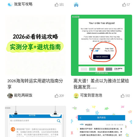
我爱写攻略
181
57
2026海淘转运实用避坑指南分
离大谱！差点以为雅诗兰黛给
享
我漏发货……
能吃两碗饭
可爱到冒泡泡
209
192