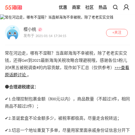
优惠
商家
社区
热品
带你去官网买正品
樱小桃
+关注
发布于 2021-01-14 17:34:15
常在河边走，哪有不湿鞋？当直邮海淘不幸被税，除了老老实实交
钱，还得Get到2021最新海淘关税攻略合理避税哦，感谢各位5粉儿
对#黑五被税调查#的内容贡献，现作如下汇总（仅供参考）
>>>查看
原话题讨论
。
⚫合理避税建议：
✔1.合理控制包裹金额（800元以内），商品数量（不超过3件，相同
商品不超过2件）；
✔2.圣诞套盒不论金额多少，被税率都极高，尽量走含税转运；
✔3.切忌一个地址重复下多单，尽量用家里面亲戚身份证信息分开下