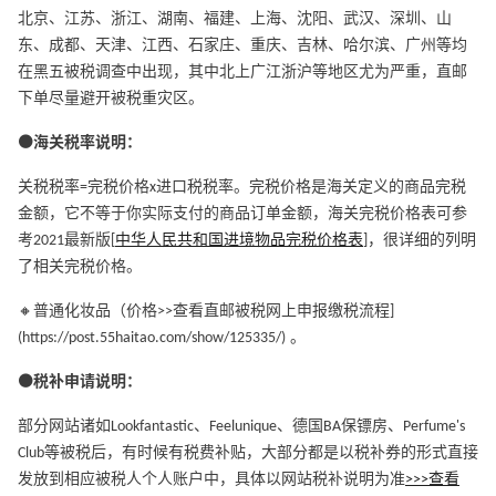
北京、江苏、浙江、湖南、福建、上海、沈阳、武汉、深圳、山
东、成都、天津、江西、石家庄、重庆、吉林、哈尔滨、广州等均
在黑五被税调查中出现，其中北上广江浙沪等地区尤为严重，直邮
下单尽量避开被税重灾区。
⚫海关税率说明：
关税税率=完税价格x进口税税率。完税价格是海关定义的商品完税
金额，它不等于你实际支付的商品订单金额，海关完税价格表可参
考2021最新版[
中华人民共和国进境物品完税价格表
]，很详细的列明
了相关完税价格。
🔸普通化妆品（价格>>查看直邮被税网上申报缴税流程]
(https://post.55haitao.com/show/125335/) 。
⚫税补申请说明：
部分网站诸如Lookfantastic、Feelunique、德国BA保镖房、Perfume's
Club等被税后，有时候有税费补贴，大部分都是以税补券的形式直接
发放到相应被税人个人账户中，具体以网站税补说明为准
>>>查看