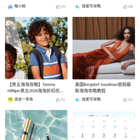
樱小桃
我爱写攻略
179
148
【黑五海淘攻略】Tommy
美国Bergdorf Goodman官网最
Hilfiger黑五2026海淘折扣优惠
新海淘攻略教程
预测！
浪里一条鱼
我爱写攻略
151
157