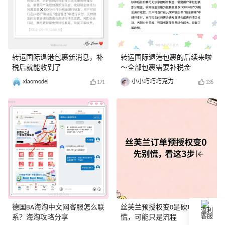
转运国际退港包裹新消息，补
转运国际退港包裹的后续来啦
税后就能收到了
～全部包裹需要补税金
xiaomodel
小小巧巧巧克力
171
136
德国BA海淘中文网客服怎么联
丝芙兰预授权变0是砍单？别
返利
系？海淘攻略分享
慌，可能只是流程
客服