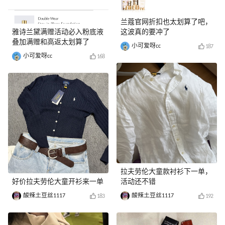
兰蔻官网折扣也太划算了吧，
雅诗兰黛满赠活动必入粉底液
这波真的要冲了
叠加满赠和高返太划算了
小可爱呀cc
187
小可爱呀cc
168
拉夫劳伦大童款衬衫下一单，
好价拉夫劳伦大童开衫来一单
活动还不错
酸辣土豆丝1117
酸辣土豆丝1117
183
192