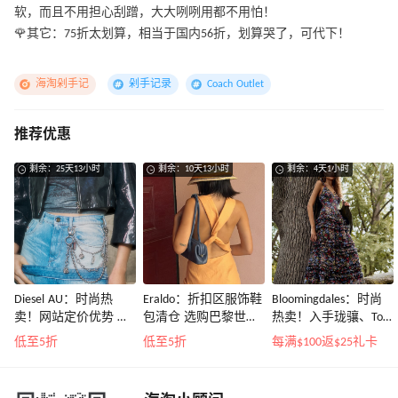
软，而且不用担心刮蹭，大大咧咧用都不用怕！
🌹其它：75折太划算，相当于国内56折，划算哭了，可代下！
海淘剁手记
剁手记录
Coach Outlet
推荐优惠
剩余：25天13小时
剩余：10天13小时
剩余：4天1小时
Diesel AU：时尚热
Eraldo：折扣区服饰鞋
Bloomingdales：时尚
卖！网站定价优势 入
包清仓 选购巴黎世
热卖！入手珑骧、Tory
手包袋、服饰等
家、Toteme、西太后
Burch、拉夫劳伦等
低至5折
低至5折
每满$100返$25礼卡
等