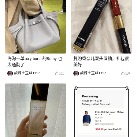
海淘一单tory burch的Romy 也
复购香奈儿双头唇釉，礼包很
太通勤了
美好
酸辣土豆丝1117
酸辣土豆丝1117
151
189