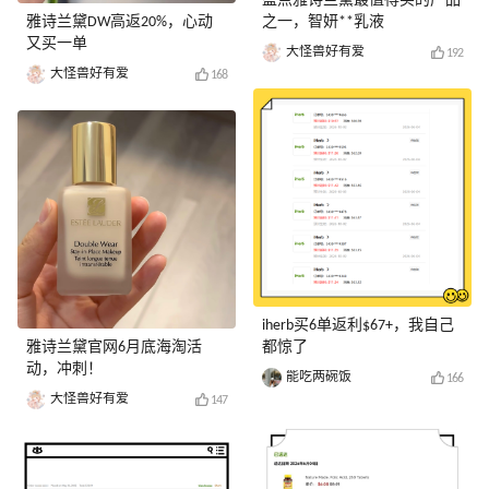
盘点雅诗兰黛最值得买的产品
雅诗兰黛DW高返20%，心动
之一，智妍**乳液
又买一单
大怪兽好有爱
192
大怪兽好有爱
168
iherb买6单返利$67+，我自己
雅诗兰黛官网6月底海淘活
都惊了
动，冲刺！
能吃两碗饭
166
大怪兽好有爱
147