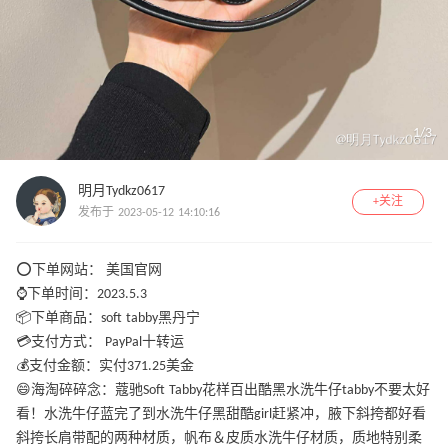
1
/
3
明月Tydkz0617
+关注
发布于 2023-05-12 14:10:16
⭕️下单网站： 美国官网
⌚️下单时间：2023.5.3
📦下单商品：soft tabby黑丹宁
💳支付方式： PayPal十转运
💰支付金额：实付371.25美金
😄海淘碎碎念：蔻驰Soft Tabby花样百出酷黑水洗牛仔tabby不要太好
看！水洗牛仔蓝完了到水洗牛仔黑甜酷girl赶紧冲，腋下斜挎都好看
斜挎长肩带配的两种材质，帆布＆皮质水洗牛仔材质，质地特别柔