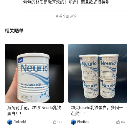
包包的材质是我喜欢的！能造！而且款式很特别
查看全部评论
相关晒单
海淘剁手记，CFL买Neurio乳铁
Cfl买Neurio乳铁蛋白，多囤一
蛋白！！
点货！！
Pinkfield
Pinkfield
193
164