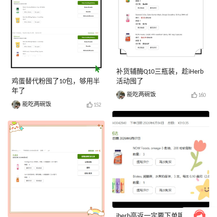
补货辅酶Q10三瓶装，趁iHerb
鸡蛋替代粉囤了10包，够用半
活动囤了
年了
能吃两碗饭
160
能吃两碗饭
152
iherb高返一定要下单哦，不然