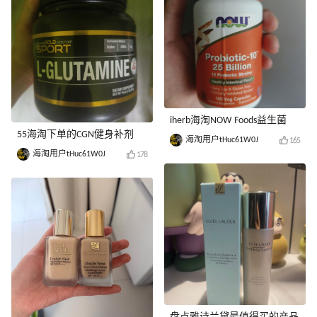
iherb海淘NOW Foods益生菌
55海淘下单的CGN健身补剂
海淘用户tHuc61W0J
165
海淘用户tHuc61W0J
178