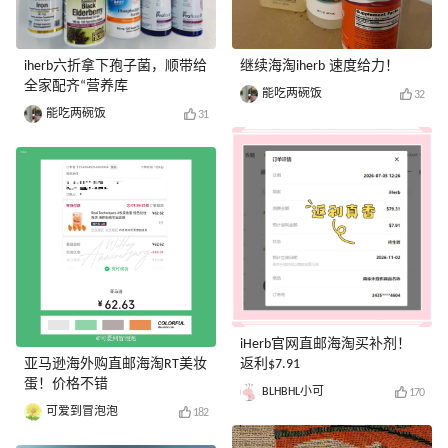
iherb六折拿下孢子菌，顺带给
继续海淘iherb 速度给力！
全家配齐“营养库
能吃两碗饭
32
能吃两碗饭
31
iHerb官网直邮海淘买补剂！
亚马逊海外购直邮海淘RT美妆
返利$7.91
蛋！价格不错
BLHBHL小可
170
可爱到冒泡泡
182