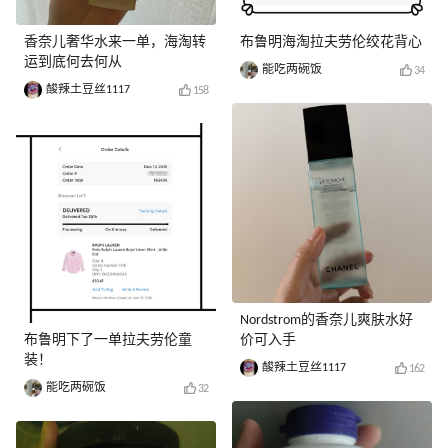
香奈儿奢华水来一单，海淘转
布鲁明海淘拉夫劳伦绞花背心
运到底何去何从
能吃两碗饭
34
酸辣土豆丝1117
158
Nordstrom的香奈儿爽肤水好
布鲁明下了一单拉夫劳伦童
价可入手
装！
酸辣土豆丝1117
162
能吃两碗饭
32