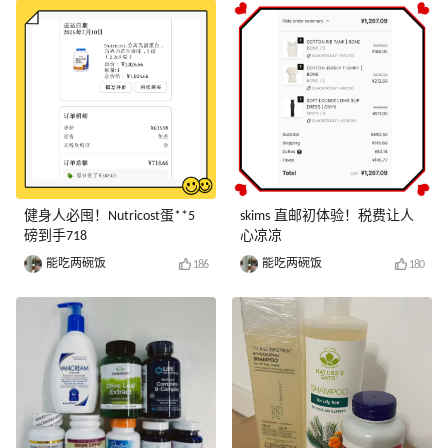
健身人必囤！Nutricost蛋**5
skims 直邮初体验！税费让人
磅到手718
心凉凉
能吃两碗饭
能吃两碗饭
186
180