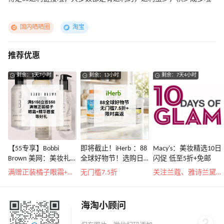
国内晒晒圈
淘宝
推荐优惠
剩余：1天7小时
剩余：13小时
剩余：7天4小时
【55专享】Bobbi
即将截止！iHerb ：88
Macy's：美妆精选10日
Brown 美网：美妆礼
全球好物节！选购日
闪促 低至5折+免邮
遇！满$150立省$50
常保健、健身补剂、
满赠正装橘子眼霜+精华唇蜜等好礼
无门槛7.5折
关注兰蔻、雅诗兰黛等 每日更新
护肤洗护等
海淘小顾问