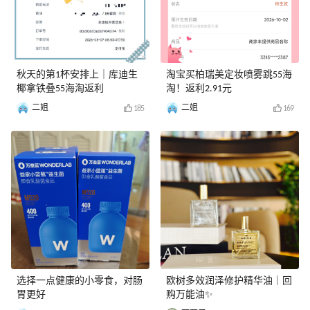
秋天的第1杯安排上｜库迪生
淘宝买柏瑞美定妆喷雾跳55海
椰拿铁叠55海淘返利
淘！返利2.91元
二姐
二姐
185
169
选择一点健康的小零食，对肠
欧树多效润泽修护精华油｜回
胃更好
购万能油✨