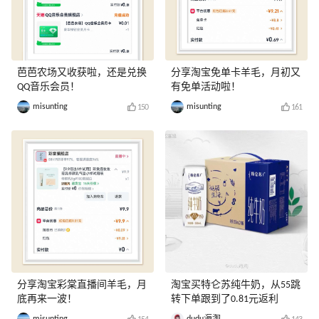
芭芭农场又收获啦，还是兑换
分享淘宝免单卡羊毛，月初又
QQ音乐会员！
有免单活动啦！
misunting
misunting
150
161
分享淘宝彩棠直播间羊毛，月
淘宝买特仑苏纯牛奶，从55跳
底再来一波！
转下单跟到了0.81元返利
misunting
dudu海淘