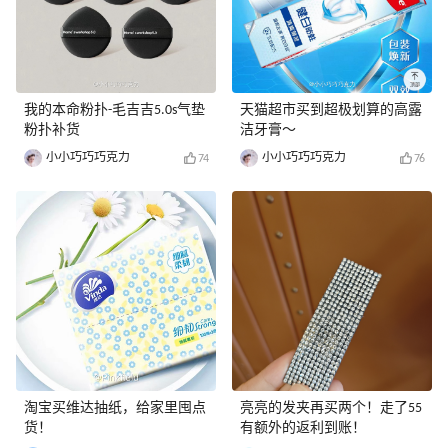
我的本命粉扑-毛吉吉5.0s气垫
天猫超市买到超极划算的高露
粉扑补货
洁牙膏～
小小巧巧巧克力
小小巧巧巧克力
74
76
淘宝买维达抽纸，给家里囤点
亮亮的发夹再买两个！走了55
货！
有额外的返利到账！