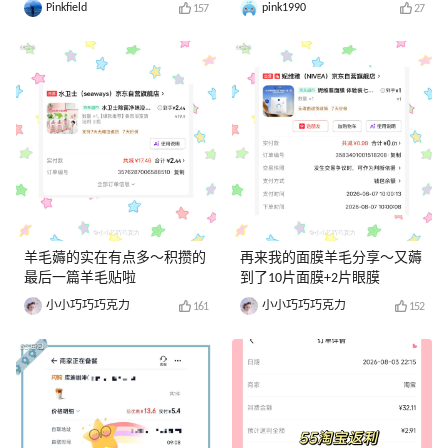
Pinkfield
pink1990
157
27
羊毛薅的实在有点多～积攒的
再来我的面膜羊毛分享～又薅
最后一篇羊毛贴啦
到了10片面膜+2片眼膜
小小巧巧巧克力
小小巧巧巧克力
161
152