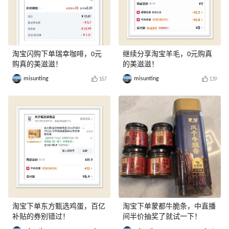
淘宝闪购下单瑞幸咖啡，0元
继续分享淘宝羊毛，0元购真
购真的美滋滋！
的美滋滋！
misunting
misunting
167
139
淘宝下单东方甄选鸡蛋，百亿
淘宝下单蒙都牛脆条，中直播
补贴的券别错过！
间半价抽奖了就试一下！