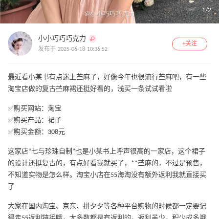
1
/
2
小小巧巧巧克力
+关注
发布于 2025-06-18 10:36:52
最近看小某书有点迷上苎麻了，好像今年也很流行苎麻吧，有一些
淘宝店做的复古苎麻裙还挺好看的，浅买一条试试看啦
✅购买网站：淘宝
✅购买产品：裙子
✅购买金额：308元
这家店“七与珍珠自制”也是小某书上呼声很高的一家店，这个裙子
的设计还挺复古的，有点好看我就买了，**苎麻的，不过是预售，
不知道实物是怎么样。淘宝小店在55海淘没有额外返利我就直接买
了
大家在国内淘宝、京东、拼夕夕等各种平台购物的时候都一定要记
得走55返利链接哦，大多数都是有返利的，返利虽少，积少成多哦