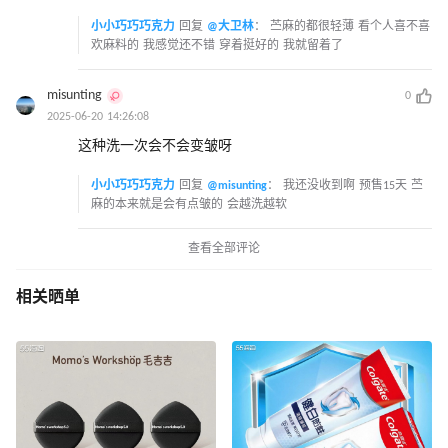
小小巧巧巧克力
回复
@大卫林
：
苎麻的都很轻薄 看个人喜不喜
欢麻料的 我感觉还不错 穿着挺好的 我就留着了
misunting
0
2025-06-20 14:26:08
这种洗一次会不会变皱呀
小小巧巧巧克力
回复
@misunting
：
我还没收到啊 预售15天 苎
麻的本来就是会有点皱的 会越洗越软
查看全部评论
相关晒单