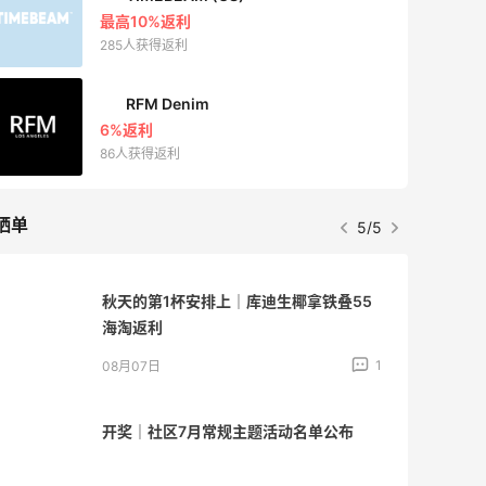
最高10%返利
285人获得返利
RFM Denim
6%返利
86人获得返利
晒单
5/5
秋天的第1杯安排上｜库迪生椰拿铁叠55
海淘返利
1
08月07日
开奖｜社区7月常规主题活动名单公布