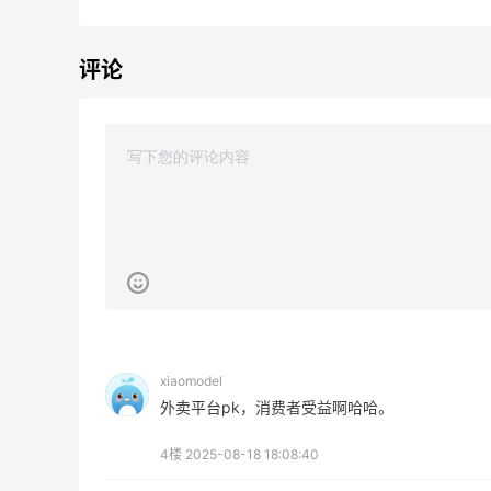
评论
Macy's：美妆精选10日闪促 低至5折+免
9天3小时
邮
关注兰蔻、雅诗兰黛等 每日更新
Macy's
Macy's：返校季大促 精选童装热卖 部分
5天3小时
尺码成人可穿
低至5折
Macy's
xiaomodel
LN-CC：限时大促！入手 Ganni、Acne、
3天12小时
外卖平台pk，消费者受益啊哈哈。
西太后等
低至4折+额外8折
4楼
2025-08-18 18:08:40
LN-CC