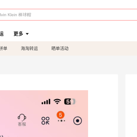
运
更多
拼单
海淘转运
晒单活动