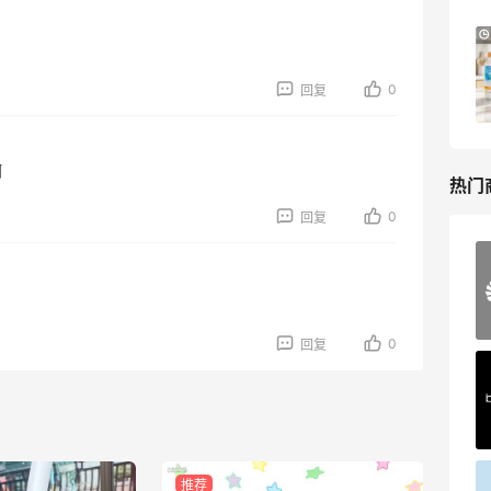
Mytheresa：折扣区时尚上新热卖 关注
9天18小时
TOTEME、ZIMMERMAN 等
享额外9折
0
回复
Mytheresa
啊
热门
0
回复
Mac Duggal
最高2%返利
6071人成功下单
0
回复
Biōkreativ
30%返利
54人获得返利
推荐
Eileen Fisher