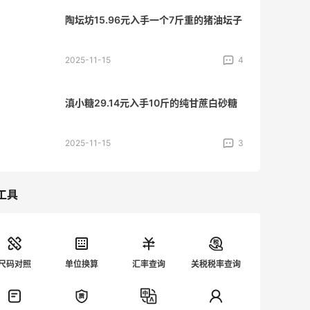
陶坛坊15.96元入手一个7斤重的猪油坛子
2025-11-15
4
滇小糖29.14元入手10斤的纯甘蔗白砂糖
2025-11-15
3
工具
尺码对照
单位换算
汇率查询
关税税率查询