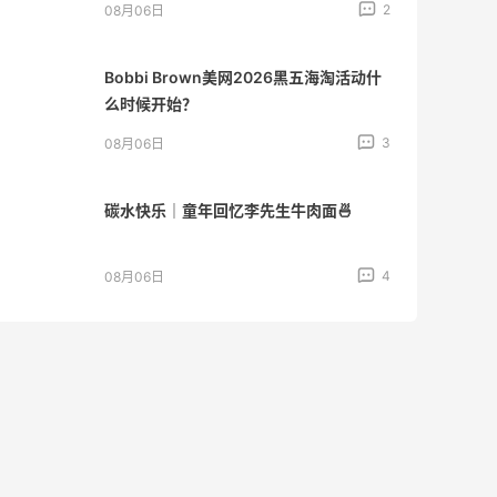
2
08月06日
Bobbi Brown美网2026黑五海淘活动什
么时候开始？
3
08月06日
碳水快乐｜童年回忆李先生牛肉面🍜
4
08月06日