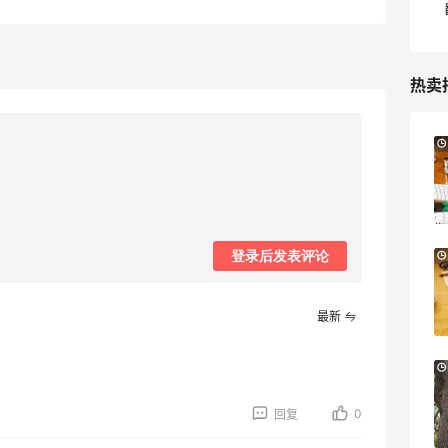
热卖
【55专享】Bobbi Brown 美网：美妆礼
3天6小时
遇！满$150立省$50
满赠正装橘子眼霜+精华唇蜜等好礼
Bobbi Brown
登录后发表评论
Columbia Sportswear：夏季大促！哥伦
5天
比亚运动热卖
低至6折
最新
Columbia Sportswear
Bloomingdales：美妆大促！入手 Dior、
2天
Prada、TF 等
0
满$200享8.5折优惠+部分送好礼
回复
Bloomingdales