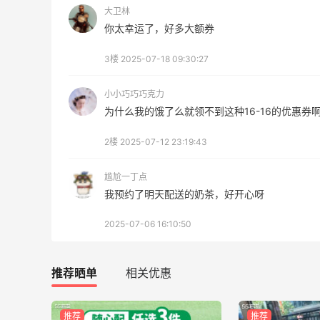
大卫林
Macy's：美妆10日闪促精选低至5折 8/7
3小时
你太幸运了，好多大额券
更新
今日关注：雅诗兰黛洁面、兰蔻遮瑕等
3楼
2025-07-18 09:30:27
Macy's
小小巧巧巧克力
为什么我的饿了么就领不到这种16-16的优惠券
2楼
2025-07-12 23:19:43
Private Internet Access VPN
尴尬一丁点
最高70%返利
我预约了明天配送的奶茶，好开心呀
189人获得返利
2025-07-06 16:10:50
COUTR
6%返利
推荐晒单
相关优惠
227人获得返利
推荐
推荐