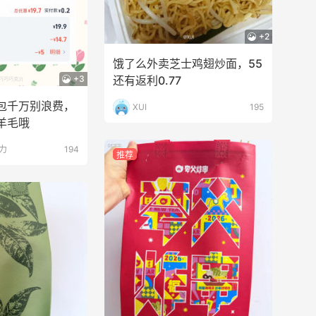
+2
饿了么外卖芝士鸡翅炒面，55
+3
还有返利0.77
包千万别浪费，
XUI
195
羊毛哦
力
194
推荐