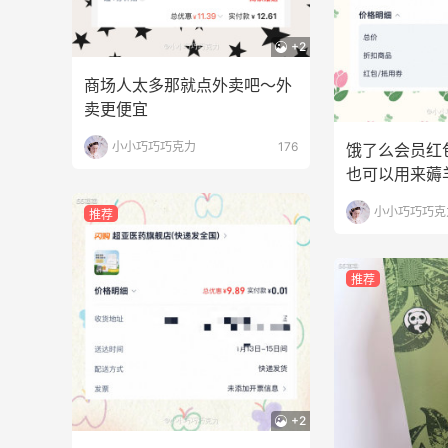
+2
商场人太多那就点外卖吧～外
卖更便宜
小小巧巧巧克力
176
饿了么会员红
也可以用来薅
小小巧巧巧克
推荐
推荐
+2