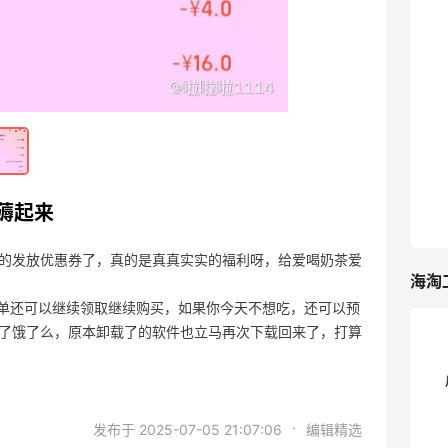
拼多多入手的一个6寸披萨盘，觉得最不
划算的一单
01-24
3
拼多多入手一个小熊电子称，厨房必备
01-24
3
薅起来
的发放优惠券了，真的是真真实实的福利呀，给爱喝奶茶爱
海淘
了一单还可以继续领取继续购买，如果你今天不想吃，还可以预
了饿了么，原本卸载了的软件也立马再次下载回来了，打算
·
发布于 2025-07-05 21:07:06
编辑精选