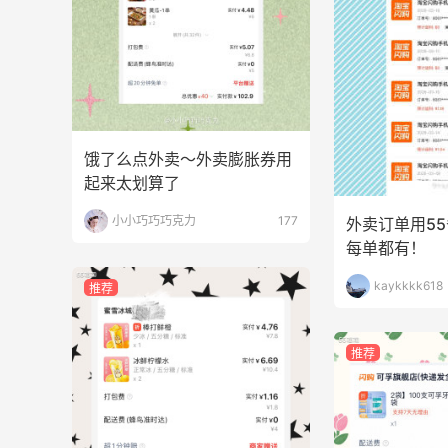
2
1
08月07日
Origins悦木之源美网海淘攻略，Origins
海淘教程
1
1
08月07日
饿了么点外卖～外卖膨胀券用
起来太划算了
哈哈，这杯霸王茶姬买得真划算！
小小巧巧巧克力
177
外卖订单用5
每单都有！
1
1
08月07日
kaykkkk618
推荐
推荐