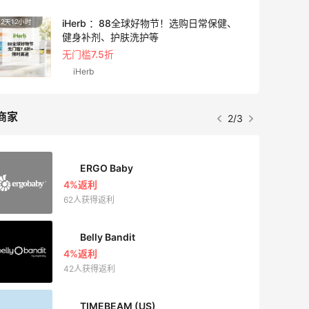
iHerb ：88全球好物节！选购日常保健、
2天12小时
3小时
健身补剂、护肤洗护等
无门槛7.5折
iHerb
商家
2/3
ERGO Baby
4%返利
62人获得返利
Belly Bandit
4%返利
42人获得返利
TIMEBEAM (US)