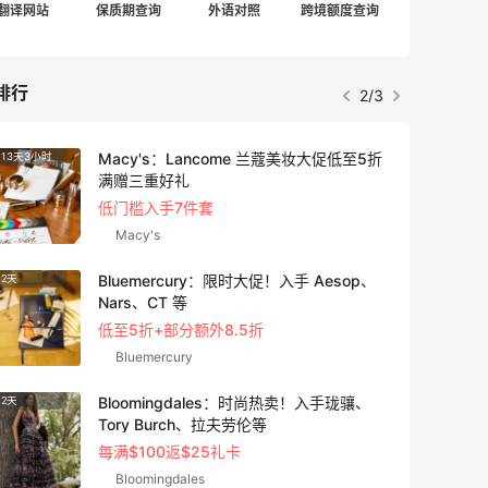
翻译网站
保质期查询
外语对照
跨境额度查询
排行
2/3
Macy's：Lancome 兰蔻美妆大促低至5折
13天3小时
9天3小
满赠三重好礼
低门槛入手7件套
Macy's
Bluemercury：限时大促！入手 Aesop、
2天
5天3小
Nars、CT 等
低至5折+部分额外8.5折
Bluemercury
Bloomingdales：时尚热卖！入手珑骧、
2天
3天12
Tory Burch、拉夫劳伦等
每满$100返$25礼卡
Bloomingdales