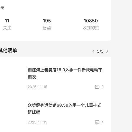
无
11
195
10850
关注
粉丝
收到的赞
其他晒单
5/5
雨陈海上装卖店18.9入手一件新款电动车
雨衣
2025-11-15
3
众步健身运动馆68.59入手一个儿童挂式
篮球框
2025-11-15
4