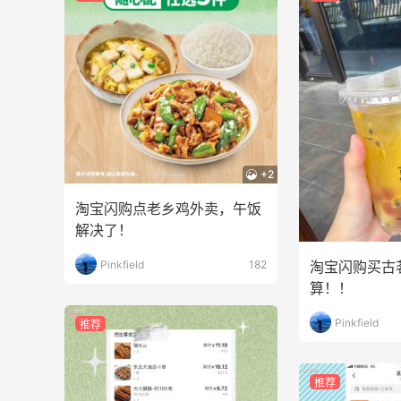
+2
淘宝闪购点老乡鸡外卖，午饭
解决了！
再来我的面膜羊毛分享～又薅到了10片面
Pinkfield
182
淘宝闪购买古
膜+2片眼膜
算！！
2
2
08月07日
Pinkfield
推荐
京东薅面膜太爽啦～每天都可以收货面膜
推荐