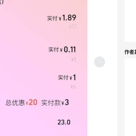
作者
拼多多入手马苏里芝士碎拉丝奶酪条，自
制披萨必备
01-24
3
拼多多入手秋冬季加厚防寒保暖透气洋气
的口罩
01-24
3