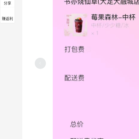
分享
赚返利
拼多多购买得力迷你型起钉器，超级好用
01-24
3
4
拼多多购买空气炸锅专用纸盘，太划算了
01-24
3
4