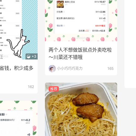
1
08月07日
第二单也薅到了！！星巴克4.5拿下焦糖
玛奇朵
1
08月07日
两个人不想做饭就点外卖吃啦
+3
～川菜还不错哦
薅到了！！星巴克焦糖玛奇朵0.01元拿下
5省钱，积少成多
小小巧巧巧克力
165
1
08月07日
162
推荐