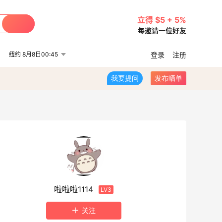
立得 $5 + 5%
每邀请一位好友
纽约 8月8日00:45
登录
注册
我要提问
发布晒单
啦啦啦1114
LV3
关注