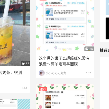
最高2%返利
5140人获得返利
Matte Collection
最高3%返利
510人获得返利
+5
精选
这个月的饿了么超级红包没有
+2
浪费～薅羊毛可孚面膜
Dr.Levy精华效果给到夯
茗奶茶，很划
小小巧巧巧克力
157
1
08月07日
133
推荐
Julian Bakery乳清蛋白棒 | 配料干净到感
人！