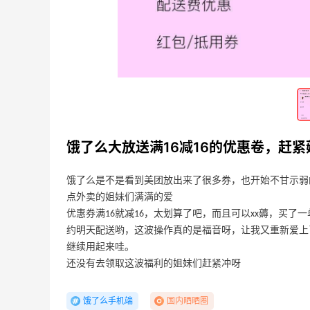
拼多多入手超级划算的妙可蓝多芝士碎
1kg
01-24
3
4
拼多多入手九阳空气炸锅，以后可以实现
烤肉自由啦
01-24
4
3
饿了么大放送满16减16的优惠卷，赶紧
饿了么是不是看到美团放出来了很多券，也开始不甘示弱
点外卖的姐妹们满满的爱
优惠券满16就减16，太划算了吧，而且可以xx薅，买
约明天配送哟，这波操作真的是福音呀，让我又重新爱上
继续用起来哇。
还没有去领取这波福利的姐妹们赶紧冲呀
饿了么手机端
国内晒晒圈