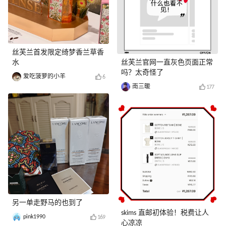
丝芙兰首发限定绮梦香兰草香
水
丝芙兰官网一直灰色页面正常
吗？太奇怪了
爱吃菠萝的小羊
6
南三暖
177
另一单走野马的也到了
skims 直邮初体验！税费让人
pink1990
169
心凉凉