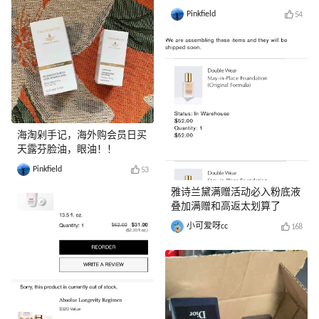
Pinkfield
54
海淘剁手记，海外购会员日买
天露芬脸油，眼油！！
Pinkfield
53
雅诗兰黛满赠活动必入粉底液
叠加满赠和高返太划算了
小可爱呀cc
168