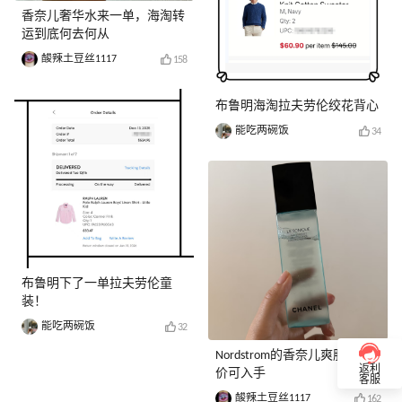
香奈儿奢华水来一单，海淘转
运到底何去何从
酸辣土豆丝1117
158
布鲁明海淘拉夫劳伦绞花背心
能吃两碗饭
34
布鲁明下了一单拉夫劳伦童
装！
能吃两碗饭
32
Nordstrom的香奈儿爽肤水好
返利
价可入手
客服
酸辣土豆丝1117
162