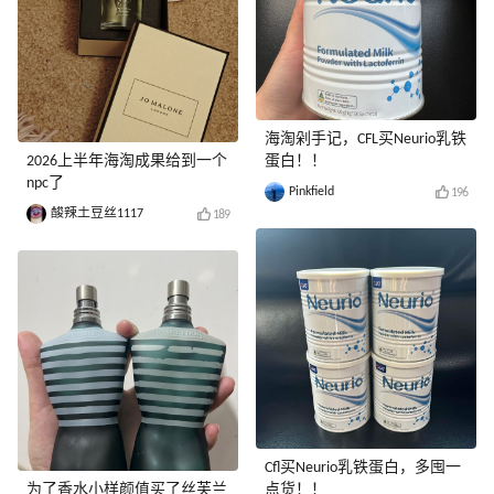
海淘剁手记，CFL买Neurio乳铁
2026上半年海淘成果给到一个
蛋白！！
npc了
Pinkfield
196
酸辣土豆丝1117
189
Cfl买Neurio乳铁蛋白，多囤一
为了香水小样颜值买了丝芙兰
点货！！