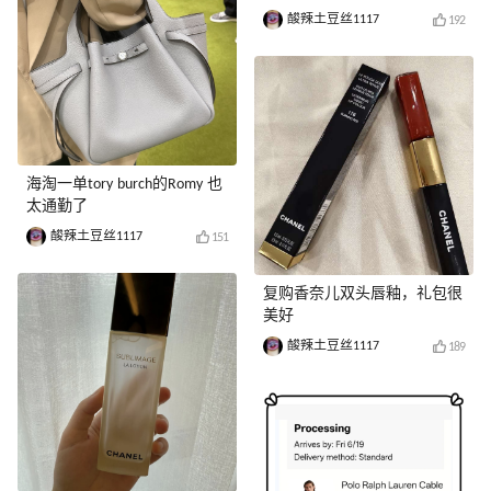
酸辣土豆丝1117
192
海淘一单tory burch的Romy 也
太通勤了
酸辣土豆丝1117
151
复购香奈儿双头唇釉，礼包很
美好
酸辣土豆丝1117
189