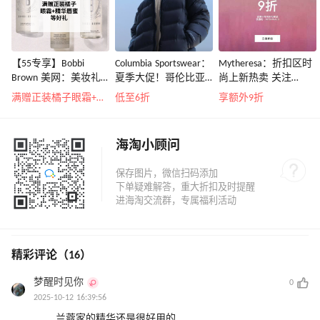
【55专享】Bobbi
Columbia Sportswear：
Mytheresa：折扣区时
Brown 美网：美妆礼
夏季大促！哥伦比亚
尚上新热卖 关注
遇！满$150立省$50
运动热卖
TOTEME、
满赠正装橘子眼霜+精华唇蜜等好礼
低至6折
享额外9折
ZIMMERMAN 等
海淘小顾问
精彩评论（16）
梦醒时见你
0
2025-10-12 16:39:56
兰蔻家的精华还是很好用的