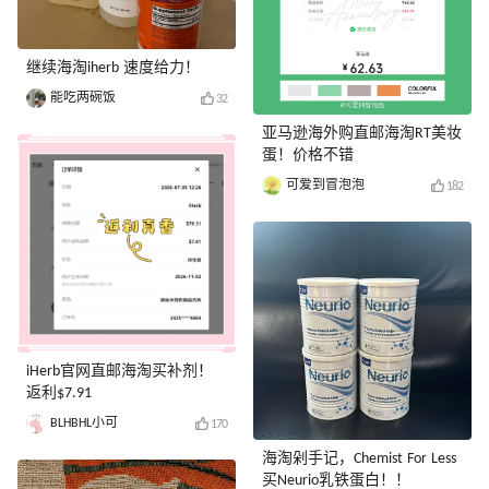
继续海淘iherb 速度给力！
能吃两碗饭
32
亚马逊海外购直邮海淘RT美妆
蛋！价格不错
可爱到冒泡泡
182
iHerb官网直邮海淘买补剂！
返利$7.91
BLHBHL小可
170
海淘剁手记，Chemist For Less
买Neurio乳铁蛋白！！