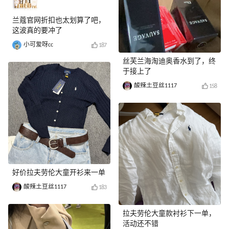
兰蔻官网折扣也太划算了吧，
这波真的要冲了
小可爱呀cc
187
丝芙兰海淘迪奥香水到了，终
于接上了
酸辣土豆丝1117
158
好价拉夫劳伦大童开衫来一单
酸辣土豆丝1117
183
拉夫劳伦大童款衬衫下一单，
活动还不错