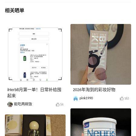
相关晒单
iHerb8月第一单！日常补给囤
2026年淘到的彩妆好物
起来
pink1990
163
能吃两碗饭
54