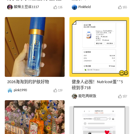
酸辣土豆丝1117
Pinkfield
136
165
2026海淘到的护肤好物
健身人必囤！Nutricost蛋**5
磅到手718
pink1990
139
能吃两碗饭
187