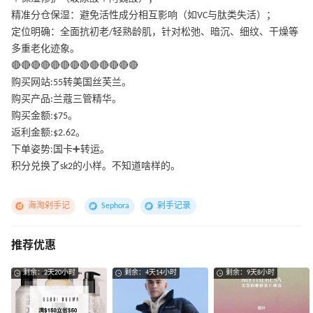
精准分仓保湿：避免活性成分相互影响（如VC与肽类失活）；
定位明确：全面抗初老/轻熟龄肌，针对松弛、暗沉、细纹、干燥等
多重老化迹象。
🔴🔴🔴🔴🔴🔴🔴🔴🔴🔴🔴🔴🔴
购买网站:55转美国丝芙兰。
购买产品:兰蔻三管精华。
购买金额:$75。
返利金额:$2.62。
下单姿势:国卡➕转运。
积分兑换了sk2的小样。不知道啥样的。
海淘剁手记
Sephora
剁手记录
推荐优惠
剩余：2天20小时
剩余：4天14小时
剩余：9天8小时