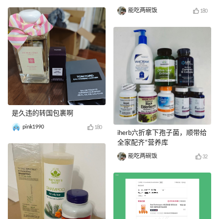
能吃两碗饭
180
是久违的转国包裹啊
pink1990
180
iherb六折拿下孢子菌，顺带给
全家配齐“营养库
能吃两碗饭
32