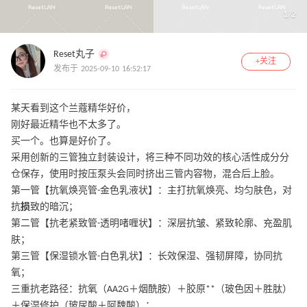
1
/
2
Reset丸子
+关注
发布于 2025-09-10 16:52:17
某天看到这个兰蔻精华好价，
刚好最近精华也不太多了。
买一个。也算是好价了。
采用创新的三管独立封装设计，将三种不同功效的核心活性成分分
仓保存，使用时按压泵头会同时挤出三管内容物，混合后上脸。
第一管【抗氧焕亮管-金色乳液状】：主打抗氧焕亮、均匀肤色，对
抗
损
致的暗沉；
第二管【抗老紧致管-透明啫喱状】：深层抗皱、紧致轮廓、充盈肌
肤；
第三管【保湿锁水管-白色乳状】：长效保湿、强韧屏障，协同抗
氧；
三重抗老路径：抗氧（AA2G＋烟酰胺）＋胶原**（玻色因＋胜肽）
＋保湿修护（玻尿酸＋阿魏酸）；