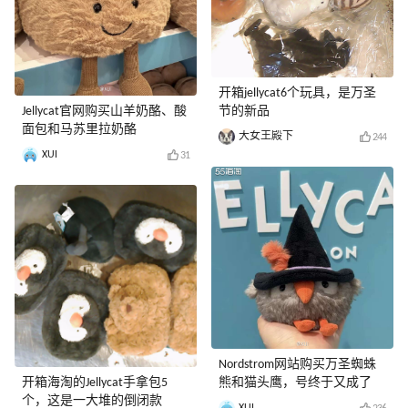
开箱jellycat6个玩具，是万圣
Jellycat官网购买山羊奶酪、酸
节的新品
面包和马苏里拉奶酪
大女王殿下
244
XUI
31
Nordstrom网站购买万圣蜘蛛
开箱海淘的Jellycat手拿包5
熊和猫头鹰，号终于又成了
个，这是一大堆的倒闭款
XUI