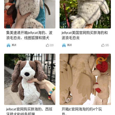
集美速递开箱jellycat海豹、波
jellycat美国官网购买胖海豹和
浪毛恐龙、线圈狐狸和猎犬
波浪毛恐龙
XUI
XUI
220
185
jellycat官网购买胖海豹、西班
开箱jC官网海淘的的4个玩
牙猎犬和线条狐狸
具。