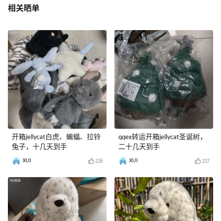
相关晒单
开箱jellycat白虎、蝙蝠、拉铃
qqex转运开箱jellycat圣诞树，
兔子，十几天到手
二十几天到手
XUI
XUI
226
227