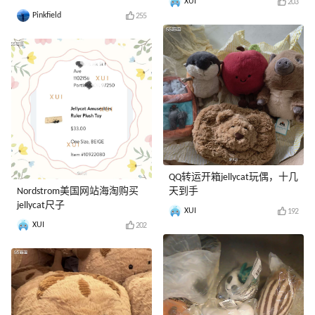
XUI
203
Pinkfield
255
QQ转运开箱jellycat玩偶，十几
Nordstrom美国网站海淘购买
天到手
jellycat尺子
XUI
192
XUI
202