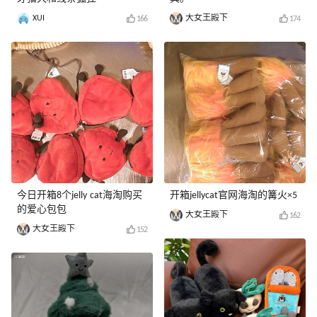
XUI
大女王殿下
166
174
今日开箱8个jelly cat海淘购买
开箱jellycat官网海淘的篝火×5
的爱心包包
大女王殿下
162
大女王殿下
152