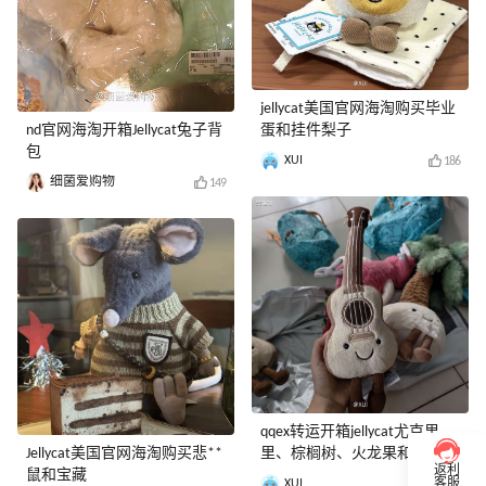
jellycat美国官网海淘购买毕业
nd官网海淘开箱Jellycat兔子背
蛋和挂件梨子
包
XUI
186
细菌爱购物
149
qqex转运开箱jellycat尤克里
Jellycat美国官网海淘购买悲**
里、棕榈树、火龙果和小鸟
返利
鼠和宝藏
XUI
客服
203