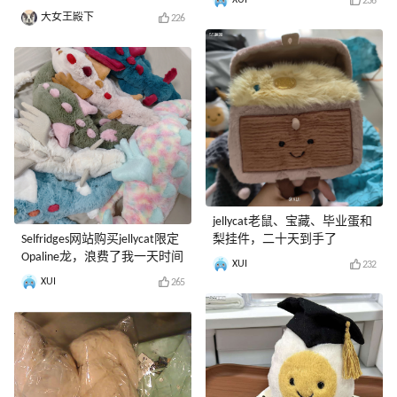
236
大女王殿下
226
jellycat老鼠、宝藏、毕业蛋和
Selfridges网站购买jellycat限定
梨挂件，二十天到手了
Opaline龙，浪费了我一天时间
XUI
232
XUI
265