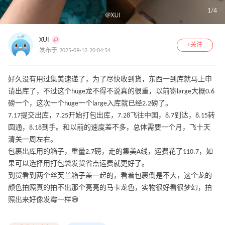
1
/
4
XUI
+关注
发布于 2025-09-12 20:04:54
好久没有用过集美速递了，为了尽快收到货，东西一到库就马上申
请出库了，不过这个huge龙不得不说真的很重，以前寄large大概0.6
磅一个，这次一个huge一个large入库就已经2.2磅了。
7.17提交出库，7.25开始打包出库，7.28飞往中国，8.7到达，8.15转
圆通，8.18到手。和以前的速度差不多，总体需要一个月，飞十天
清关一周左右。
包裹出库用的箱子，重量2.7磅，走的集美A线，运费花了110.7，如
果可以选择用打包袋发货省点运费就更好了。
到货看到两个丝芙兰箱子盖一起的，看着包裹倒是不大，这个龙的
颜色拍照真的拍不出那个亮亮的马卡龙色，实物很好看很梦幻，拍
照出来好像发霉一样😅