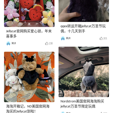
qqex转运开箱jellycat万圣节玩
Jellycat官网购买爱心锁，年末
偶，十几天到手
喜事多
XUI
201
XUI
238
Nordstrom美国官网海淘购买
海淘开箱记，ND美国官网海
jellycat万圣节限定玩偶
淘买的Jellycat到啦！