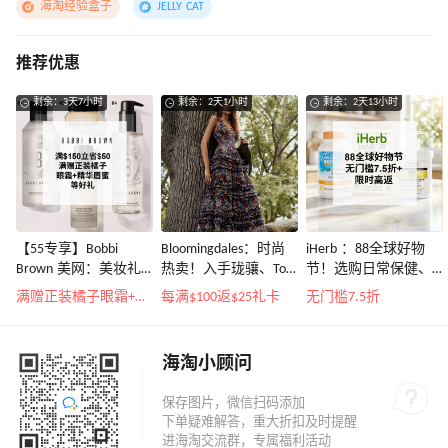
海淘经验盒子
JELLY CAT
推荐优惠
剩余：3天7小时
剩余：2天1小时
剩余：2天13小时
【55专享】Bobbi
Bloomingdales：时尚
iHerb ：88全球好物
Brown 美网：美妆礼
热卖！入手珑骧、Tory
节！选购日常保健、
遇！满$150立省$50
Burch、拉夫劳伦等
健身补剂、护肤洗护
满赠正装橘子眼霜+精华唇蜜等好礼
每满$100返$25礼卡
无门槛7.5折
等
海淘小顾问