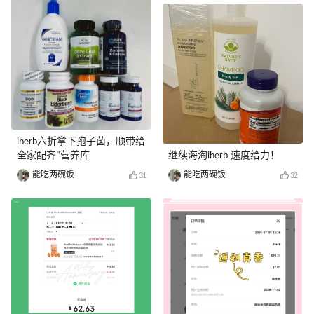
iherb六折拿下孢子菌，顺带给
全家配齐“营养库
继续海淘iherb 速度给力！
能吃两碗饭
能吃两碗饭
31
32