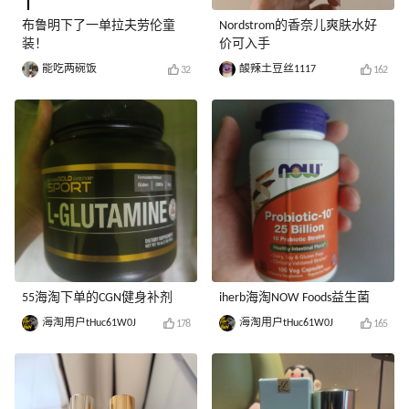
布鲁明下了一单拉夫劳伦童
Nordstrom的香奈儿爽肤水好
装！
价可入手
能吃两碗饭
酸辣土豆丝1117
32
162
55海淘下单的CGN健身补剂
iherb海淘NOW Foods益生菌
海淘用户tHuc61W0J
海淘用户tHuc61W0J
178
165