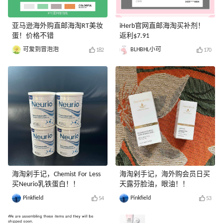
亚马逊海外购直邮海淘RT美妆
iHerb官网直邮海淘买补剂！
蛋！价格不错
返利$7.91
可爱到冒泡泡
BLHBHL小可
182
170
海淘剁手记，Chemist For Less
海淘剁手记，海外购会员日买
买Neurio乳铁蛋白！！
天露芬脸油，眼油！！
Pinkfield
Pinkfield
54
53