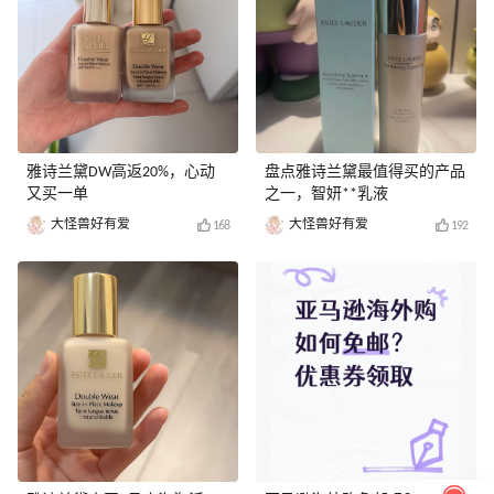
雅诗兰黛DW高返20%，心动
盘点雅诗兰黛最值得买的产品
又买一单
之一，智妍**乳液
大怪兽好有爱
大怪兽好有爱
168
192