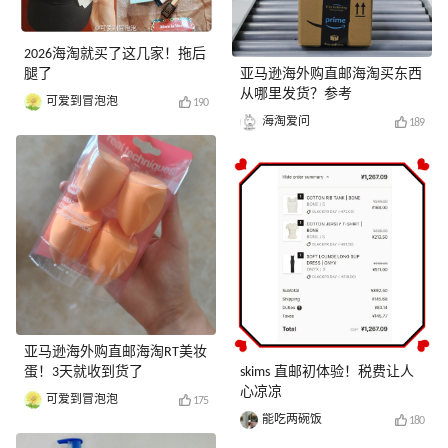
2026海淘就买了这几家！拖后
腿了
亚马逊海外购直邮海淘买东西
从哪里发货？参考
可爱到冒泡泡
190
海淘爱问
189
亚马逊海外购直邮海淘RT美妆
蛋！3天就收到货了
skims 直邮初体验！税费让人
心凉凉
可爱到冒泡泡
175
能吃两碗饭
180