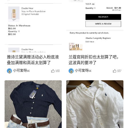
雅诗兰黛满赠活动必入粉底液
兰蔻官网折扣也太划算了吧，
叠加满赠和高返太划算了
这波真的要冲了
小可爱呀cc
小可爱呀cc
168
187