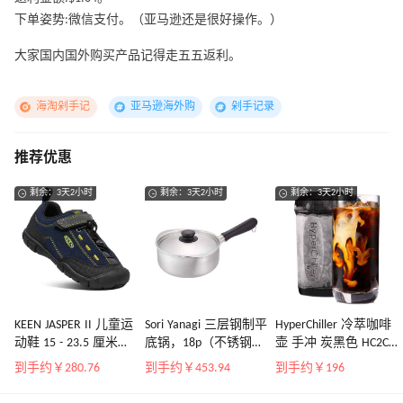
下单姿势:微信支付。（亚马逊还是很好操作。）
大家国内国外购买产品记得走五五返利。
海淘剁手记
亚马逊海外购
剁手记录
推荐优惠
剩余：3天2小时
剩余：3天2小时
剩余：3天2小时
KEEN JASPER II 儿童运
Sori Yanagi 三层钢制平
HyperChiller 冷萃咖啡
动鞋 15 - 23.5 厘米
底锅，18p（不锈钢
壶 手冲 炭黑色 HC2CB
Jasper Two, 黑色虹膜
+铝3层-磨砂），IH对
12 盎司(约340.19克)
到手约￥280.76
到手约￥453.94
到手约￥196
磁铁
应，日本制造