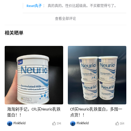
Reset丸子
：
真的真的。性价比超级高。不买都觉得亏了。
查看全部评论
相关晒单
海淘剁手记，CFL买Neurio乳铁
Cfl买Neurio乳铁蛋白，多囤一
蛋白！！
点货！！
Pinkfield
Pinkfield
194
164