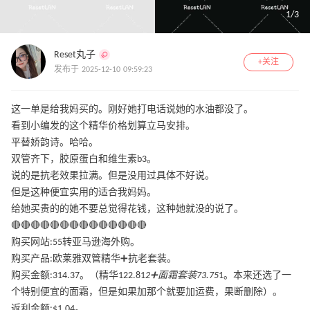
1
/
3
Reset丸子
+关注
发布于 2025-12-10 09:59:23
这一单是给我妈买的。刚好她打电话说她的水油都没了。
看到小编发的这个精华价格划算立马安排。
平替娇韵诗。哈哈。
双管齐下，胶原蛋白和维生素b3。
说的是抗老效果拉满。但是没用过具体不好说。
但是这种便宜实用的适合我妈妈。
给她买贵的的她不要总觉得花钱，这种她就没的说了。
🔴🔴🔴🔴🔴🔴🔴🔴🔴🔴🔴🔴🔴🔴
购买网站:55转亚马逊海外购。
购买产品:欧莱雅双管精华➕抗老套装。
购买金额:314.37。（精华122.81
2➕面霜套装73.75
1。本来还选了一
个特别便宜的面霜，但是如果加那个就要加运费，果断删除）。
返利金额:$1.04。