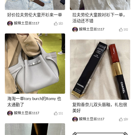
好价拉夫劳伦大童开衫来一单
拉夫劳伦大童款衬衫下一单，
活动还不错
酸辣土豆丝1117
183
酸辣土豆丝1117
192
海淘一单tory burch的Romy 也
太通勤了
复购香奈儿双头唇釉，礼包很
美好
酸辣土豆丝1117
151
酸辣土豆丝1117
189