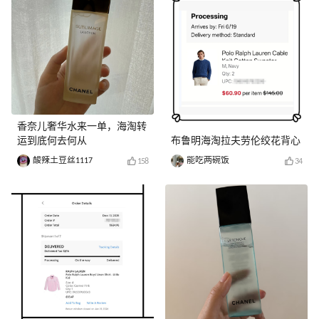
香奈儿奢华水来一单，海淘转
运到底何去何从
布鲁明海淘拉夫劳伦绞花背心
酸辣土豆丝1117
能吃两碗饭
158
34