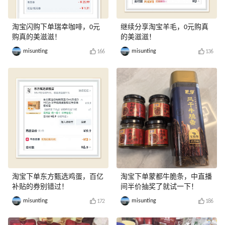
淘宝闪购下单瑞幸咖啡，0元
继续分享淘宝羊毛，0元购真
购真的美滋滋！
的美滋滋！
misunting
misunting
166
136
淘宝下单东方甄选鸡蛋，百亿
淘宝下单蒙都牛脆条，中直播
补贴的券别错过！
间半价抽奖了就试一下！
misunting
misunting
172
186