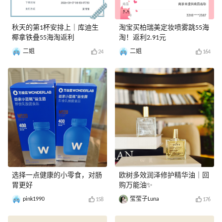
秋天的第1杯安排上｜库迪生
淘宝买柏瑞美定妆喷雾跳55海
椰拿铁叠55海淘返利
淘！返利2.91元
二姐
二姐
24
164
选择一点健康的小零食，对肠
欧树多效润泽修护精华油｜回
胃更好
购万能油✨
pink1990
莹莹子Luna
158
176