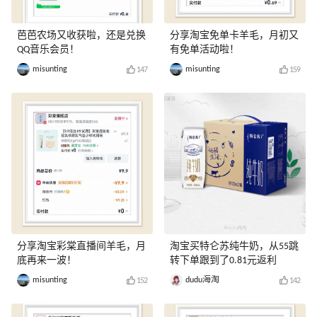
芭芭农场又收获啦，还是兑换
分享淘宝免单卡羊毛，月初又
QQ音乐会员！
有免单活动啦！
misunting
misunting
147
159
分享淘宝彩棠直播间羊毛，月
淘宝买特仑苏纯牛奶，从55跳
底再来一波！
转下单跟到了0.81元返利
misunting
dudu海淘
152
142