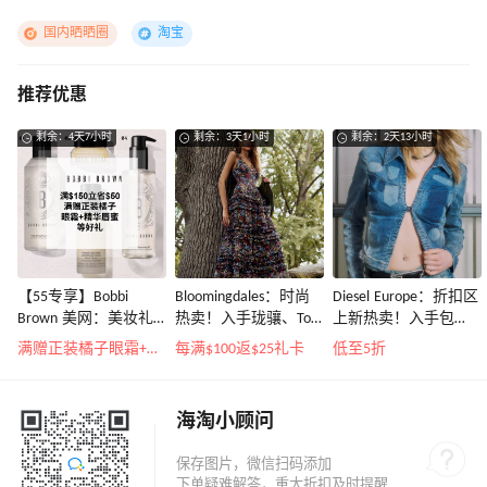
国内晒晒圈
淘宝
推荐优惠
剩余：4天7小时
剩余：3天1小时
剩余：2天13小时
【55专享】Bobbi
Bloomingdales：时尚
Diesel Europe：折扣区
Brown 美网：美妆礼
热卖！入手珑骧、Tory
上新热卖！入手包
遇！满$150立省$50
Burch、拉夫劳伦等
袋、服饰、鞋履等
满赠正装橘子眼霜+精华唇蜜等好礼
每满$100返$25礼卡
低至5折
海淘小顾问