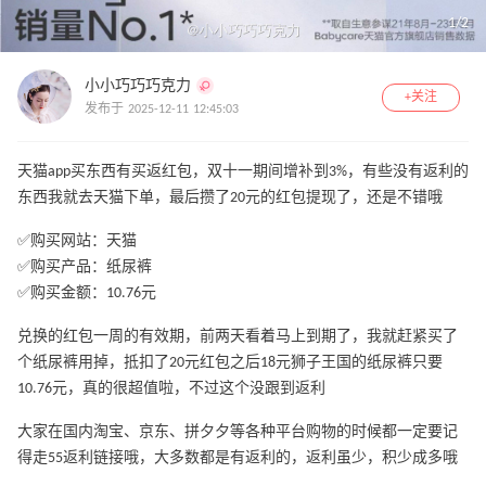
1
/
2
小小巧巧巧克力
+关注
发布于 2025-12-11 12:45:03
天猫app买东西有买返红包，双十一期间增补到3%，有些没有返利的
东西我就去天猫下单，最后攒了20元的红包提现了，还是不错哦
✅购买网站：天猫
✅购买产品：纸尿裤
✅购买金额：10.76元
兑换的红包一周的有效期，前两天看着马上到期了，我就赶紧买了
个纸尿裤用掉，抵扣了20元红包之后18元狮子王国的纸尿裤只要
10.76元，真的很超值啦，不过这个没跟到返利
大家在国内淘宝、京东、拼夕夕等各种平台购物的时候都一定要记
得走55返利链接哦，大多数都是有返利的，返利虽少，积少成多哦