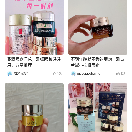
我滴眼霜汇总，雅顿眼胶好好
不到年龄就不香的眼霜：雅诗
用，五星推荐
兰黛小棕瓶眼霜
烟海影梦
qiaoqiaoshuimu
196
135