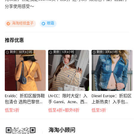
分享使用感受～
海淘经验盒子
眼霜
推荐优惠
剩余：10天6小时
剩余：5天6小时
剩余：3天6小时
Eraldo：折扣区服饰鞋
LN-CC：限时大促！入
Diesel Europe：折扣区
包清仓 选购巴黎世
手 Ganni、Acne、西太
上新热卖！入手包
家、Toteme、西太后
后等
袋、服饰、鞋履等
低至5折
低至4折+额外8折
低至5折
等
海淘小顾问