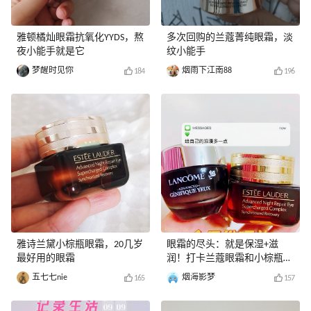
雅顿橘灿眼霜抗氧化YYDS，熬
多次回购的兰蔻菁纯眼霜，淡
夜小能手就是它
纹小能手
梦醒时见你
烟雨下江南88
184
196
雅诗兰黛小棕瓶眼霜，20几岁
眼霜的尽头：就是保湿+滋
最好用的眼霜
润！打卡兰蔻眼霜和小棕瓶眼
霜
五七七nie
烟海影梦
165
157