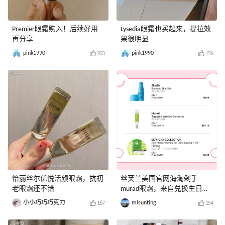
Premier眼霜购入！后续好用
Lysedia眼霜也买起来，提拉效
再分享
果很明显
pink1990
pink1990
203
156
怡丽丝尔优悦活颜眼霜，抗初
丝芙兰美国官网海淘剁手
老眼霜还不错
murad眼霜，来自兑换生日礼
的执念！
小小巧巧巧克力
misunting
167
154