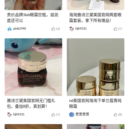
贵价品牌3lab眼霜空瓶，滋润
海淘雅诗兰黛美国官网两套眼
度还可以
霜套装，拿下所有赠品！
pink1990
hjh9331
126
157
雅诗兰黛美国官网无门槛礼
nd美国官网海淘下单兰蔻菁纯
包，叠加8折，真划算！
眼霜
hjh9331
葱葱葱葱
172
185