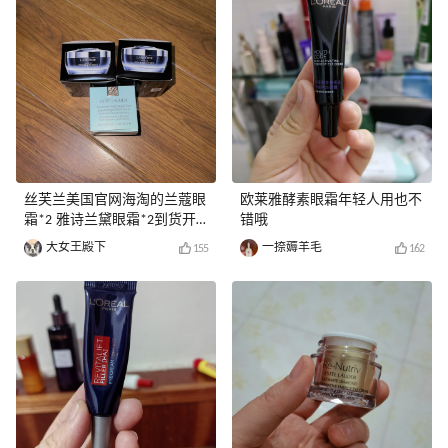
丝芙兰美国官网海淘的兰蔻眼
欧莱雅酵素眼霜年轻人用也不
霜*2 雅诗兰黛眼霜*2到货开
错哦
箱
大女王殿下
一捺薅羊毛
155
162