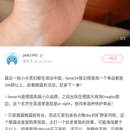
1
/
2
pink1990
+关注
发布于 02-14 15:52
最近一些小众贵妇都在退出中国，bynacht我记得海淘一个单品都是
200磅以上，趁着眼霜有活动，赶紧下一单！
✨bynacht是德国高端小众品牌，之前出现在德国大商场Douglas那
边，这个名字在英语里面就是at night，夜间来滋养修护单品！
✨它家面霜眼霜挺有名，而且它家包装有点像dior的旷野系列呢，这
个眼霜说是复购率很高，主打一个抗老紧致的效果，可能海淘要千
元以上，但是我是580rmb买下来的，还可以，效期也不错，后面再