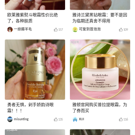
欧莱雅紫熨斗眼霜性价比绝
雅诗兰黛黑钻眼霜：要不是因
了，各种肤质
为临期还真舍不得用
一捺薅羊毛
可爱到冒泡泡
157
109
勇者无惧，剁手娇韵诗眼
雅顿官网购买普拉提眼霜，为
霜！！！
了券而买
misunting
XUI
135
116