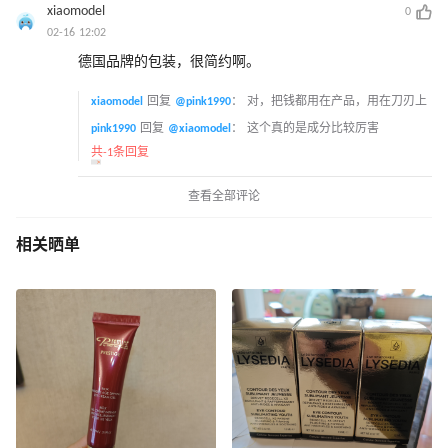
xiaomodel
0
02-16 12:02
德国品牌的包装，很简约啊。
xiaomodel
回复
@pink1990
：
对，把钱都用在产品，用在刀刃上
pink1990
回复
@xiaomodel
：
这个真的是成分比较厉害
共-1条回复
查看全部评论
相关晒单