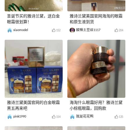
圣诞节买的雅诗兰黛，送白金
雅诗兰黛美国官网海淘的眼霜
眼霜很划算！
和原生液到货
xiaomodel
酸辣土豆丝1117
152
204
雅诗兰黛美国官网的白金眼霜
海淘什么眼霜好用？雅诗兰黛
黑五再来吧
小棕瓶眼霜，回购款
pink1990
我是花花鸭
154
135