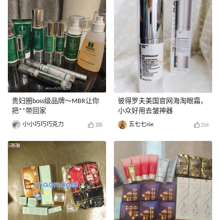
贵妇圈boss级品牌～MBR让你
彼得罗夫美国官网海淘眼霜，
把**带回家
小众好用去皱神器
小小巧巧巧克力
五七七nie
186
214